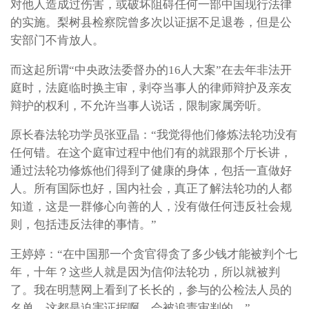
对他人造成过伤害，或破坏阻碍任何一部中国现行法律
的实施。梨树县检察院曾多次以证据不足退卷，但是公
安部门不肯放人。
而这起所谓“中央政法委督办的16人大案”在去年非法开
庭时，法庭临时换主审，剥夺当事人的律师辩护及亲友
辩护的权利，不允许当事人说话，限制家属旁听。
原长春法轮功学员张亚晶：“我觉得他们修炼法轮功没有
任何错。在这个庭审过程中他们有的就跟那个厅长讲，
通过法轮功修炼他们得到了健康的身体，包括一直做好
人。所有国际也好，国内社会，真正了解法轮功的人都
知道，这是一群修心向善的人，没有做任何违反社会规
则，包括违反法律的事情。”
王婷婷：“在中国那一个贪官得贪了多少钱才能被判个七
年，十年？这些人就是因为信仰法轮功，所以就被判
了。我在明慧网上看到了长长的，参与的公检法人员的
名单，这都是迫害证据啊，会被追责审判的。”