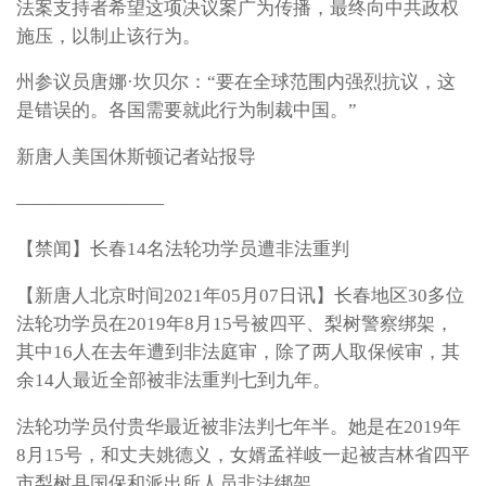
法案支持者希望这项决议案广为传播，最终向中共政权
施压，以制止该行为。
州参议员唐娜·坎贝尔：“要在全球范围内强烈抗议，这
是错误的。各国需要就此行为制裁中国。”
新唐人美国休斯顿记者站报导
————————
【禁闻】长春14名法轮功学员遭非法重判
【新唐人北京时间2021年05月07日讯】长春地区30多位
法轮功学员在2019年8月15号被四平、梨树警察绑架，
其中16人在去年遭到非法庭审，除了两人取保候审，其
余14人最近全部被非法重判七到九年。
法轮功学员付贵华最近被非法判七年半。她是在2019年
8月15号，和丈夫姚德义，女婿孟祥岐一起被吉林省四平
市梨树县国保和派出所人员非法绑架。