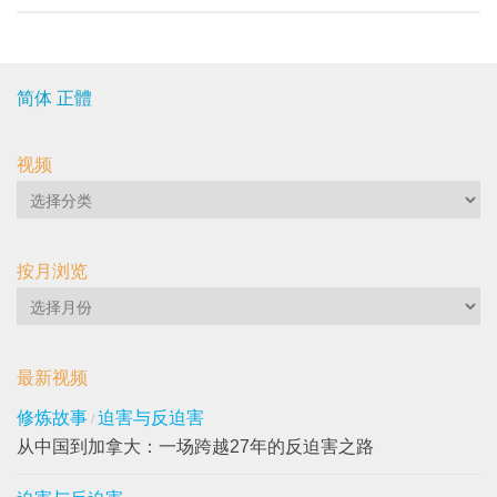
简体
正體
视频
视
频
按月浏览
按
月
浏
最新视频
览
修炼故事
迫害与反迫害
/
从中国到加拿大：一场跨越27年的反迫害之路