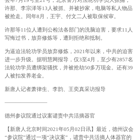
去年7月19号至21号，北京警方对法轮功学员大抓捕，
许那、李宗泽等13人被抓、并被抄家，电脑等私人物品
被抢走。同年8月，王宇、付文二人被取保候审。
许那等11位人遭到公检法各部门的洗脑迫害，要求11人
写悔过书，放弃修炼等，遭到拒绝和抵制。
为逼迫法轮功学员放弃修炼，2021年以来，中共的迫害
进一步升级。据明慧网报导，仅3至4月，至少有2857名
法轮功学员遭绑架骚扰，并被抢劫50多万现金。还有39
人被扣发养老金。
新唐人记者萧律生、李韵、王奕真采访报导
————————
德州参议院通过议案谴责中共活摘器官
【新唐人北京时间2021年05月02日讯】最近，德州议会
“参议院”通过一项“决议案”，谴责中共活摘人体器官的