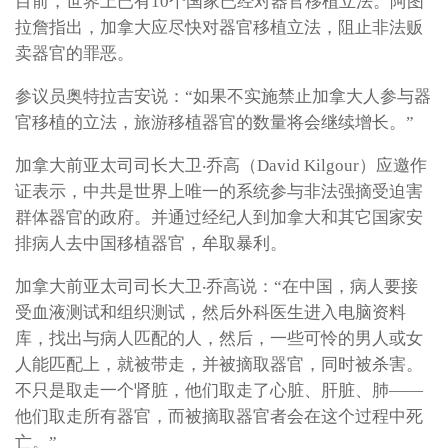
目前，世界上已有10个国家已经对器官移植立法。阿图
拉詹指出，加拿大应尽快对器官移植立法，阻止非法贩
卖器官的罪恶。
参议员奥特拉吉安说：“如果不实施禁止加拿大人参与器
官移植的立法，旅游移植器官的数量将会继续增长。”
加拿大前亚太司司长大卫‧乔高（David Kilgour）应邀作
证表示，中共是世界上唯一的系统参与非法强摘受迫害
群体器官的政府。并通过经纪人到加拿大和其它国家安
排病人去中国移植器官，牟取暴利。
加拿大前亚太司司长大卫‧乔高说：“在中国，病人要接
受血液测试和组织测试，然后外科医生进入电脑资料
库，找出与病人匹配的人，然后，一些可怜的男人或女
人能匹配上，就被带走，并被摘取器官，同时被杀害。
不只是取走一个肾脏，他们取走了心脏、肝脏、肺——
他们取走所有器官，而被摘取器官者会在这个过程中死
亡。”