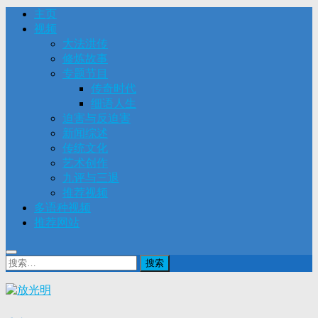
主页
视频
大法洪传
修炼故事
专题节目
传奇时代
细语人生
迫害与反迫害
新闻综述
传统文化
艺术创作
九评与三退
推荐视频
多语种视频
推荐网站
搜
索：