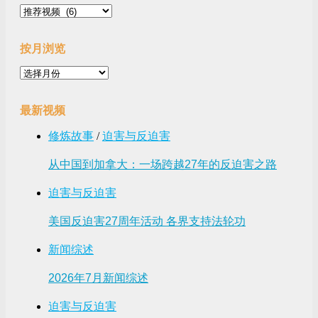
视
频
按月浏览
按
月
浏
最新视频
览
修炼故事
/
迫害与反迫害
从中国到加拿大：一场跨越27年的反迫害之路
迫害与反迫害
美国反迫害27周年活动 各界支持法轮功
新闻综述
2026年7月新闻综述
迫害与反迫害