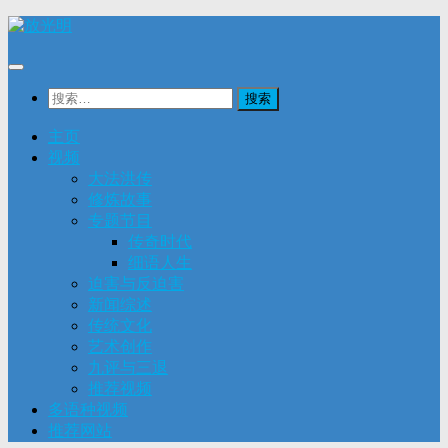
Skip
to
content
搜
索：
主页
视频
大法洪传
修炼故事
专题节目
传奇时代
细语人生
迫害与反迫害
新闻综述
传统文化
艺术创作
九评与三退
推荐视频
多语种视频
推荐网站