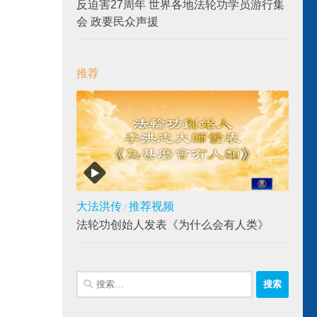
反迫害27周年 世界各地法轮功学员游行集
会 政要民众声援
推荐
大法洪传
推荐视频
/
法轮功创始人发表《为什么会有人类》
搜
索：