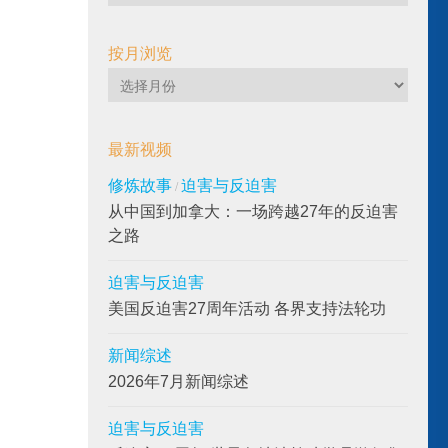
频
按月浏览
按
月
浏
最新视频
览
修炼故事
迫害与反迫害
/
从中国到加拿大：一场跨越27年的反迫害
之路
迫害与反迫害
美国反迫害27周年活动 各界支持法轮功
新闻综述
2026年7月新闻综述
迫害与反迫害