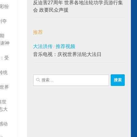
反迫害27周年 世界各地法轮功学员游行集
精彩纷
会 政要民众声援
剥夺
推荐
期
感谢神
大法洪传
推荐视频
/
音乐电视：庆祝世界法轮大法日
人：受
传统
搜
索：
 世界
离世
志大
感动