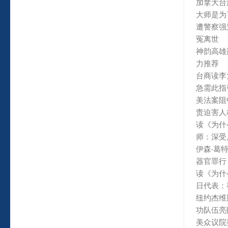
加拿大台
大师是为
遭警察强
冤离世
神韵高雄
力推荐
台商读李
急需此指
美法案阻
责迫害人
读《为什
师：深受
伊森‧葛
器官罪行
读《为什
日代表：
纽约杰维
功队伍亮
美众议院