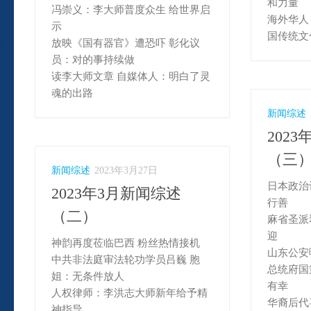
和力量
冯崇义：李大师普度众生 给世界启
海外华人
示
国传统文
放映《国有器官》遭恐吓 彰化议
员：对的事持续做
读李大师文章 自媒体人：明白了灵
魂的出路
新闻综述
202
（三
新闻综述
2023年3月27日
日本政治
2023年3月新闻综述
行善
（二）
麻省圣派
迎
神韵再度莅临巴西 粉丝热情接机
山东公安
中共非法庭审法轮功学员吕巍 胞
总统府国
姐：无条件放人
有幸
人权律师：李洪志大师新年给予精
华裔后代
神指导