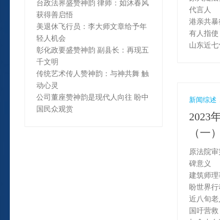
台政法界盛赞神韵 律师：如沐春风
代言人
获得善启悟
港亲共暴
美退休飞行员：李大师文章给予年
有人指使
轻人机会
山东近七
彰化政要盛赞神韵 副县长：再现五
千文明
传统艺术传人赞神韵：与神共舞 触
动心灵
公司董座赞神韵是现代人向往 盼中
新闻综述
国民众观赏
202
（一
原法院审
碑意义
建筑师理
盼世界行
近八旬老
国吁营救