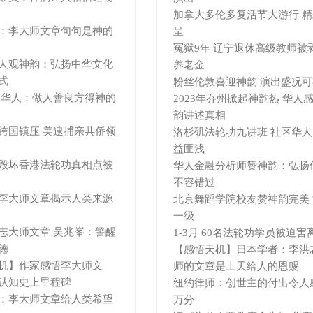
加拿大多伦多复活节大游行 
：李大师文章句句是神的
呈
冤狱9年 辽宁退休高级教师被
人观神韵：弘扬中华文化
养老金
式
粉丝伦敦喜迎神韵 演出盛况可
 华人：做人善良方得神的
2023年乔州掀起神韵热 华人
韵讲述真相
跨国镇压 美逮捕亲共侨领
洛杉矶法轮功九讲班 社区华
益匪浅
毁坏香港法轮功真相点被
华人金融分析师赞神韵：弘扬
不容错过
李大师文章揭示人类来源
北京舞蹈学院校友赞神韵完美
一级
志大师文章 吴兆峯：警醒
1-3月 60名法轮功学员被迫害
德
【感悟天机】日本学者：李洪
机】作家感悟李大师文
师的文章是上天给人的恩赐
认知史上里程碑
纽约律师：创世主的付出令人
：李大师文章给人类希望
万分