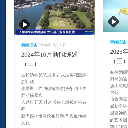
新闻综述
新闻综述
2024年10月31日
202
2024年10月新闻综述
（三
（二）
看神韵感
法轮功学员悉尼排字 大法莲花图殊
归神的途
胜壮观
唐山法轮
麦塔斯：强制移植旅游报告 制止中
致死
共活摘器官
追查国际
入狱仅五天 佳木斯任长斌被迫害致
威胁全社
死
感谢神韵
新泽西小镇哥伦布日游行 彰显传统
的艺术团
文化
前中领馆