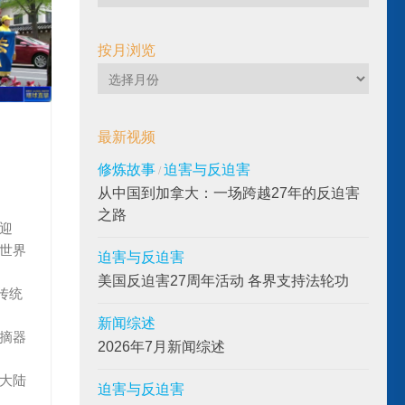
频
按月浏览
按
月
浏
最新视频
览
修炼故事
迫害与反迫害
/
从中国到加拿大：一场跨越27年的反迫害
之路
迎
全世界
迫害与反迫害
美国反迫害27周年活动 各界支持法轮功
传统
新闻综述
活摘器
2026年7月新闻综述
回大陆
迫害与反迫害