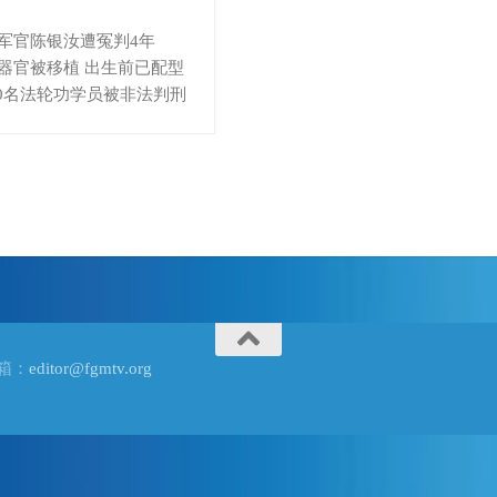
军官陈银汝遭冤判4年
器官被移植 出生前已配型
110名法轮功学员被非法判刑
信箱：
editor@fgmtv.org