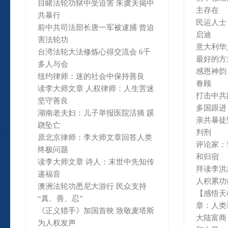
目睹法轮功狱中受迫害 朱虞夫揭中
主存在
共暴行
民运人士
前中共司法部长唐一军被逮捕 曾迫
启迪
害法轮功
意大利华
台湾法轮大法修炼心得交流会 6千
最好的方
多人与会
感恩神韵
纽约律师：迷的社会中保持善良
眷顾
读李大师文章 人权律师：人生苦迷
打击中共
坚守善良
多国跟进
湖南老夫妇：儿子举报医院活摘 蹊
亲共暴徒
跷坠亡
判刑
原北京律师：李大师文章回答人类
评论家：
终极问题
和归宿
读李大师文章 诗人：末世中先知传
拜读李洪
递福音
人积累功
澳洲法轮功悉尼大游行 民众支持
【感悟天
“真、善、忍”
章：人类
《正义猎手》加国首映 致敬麦塔斯
大陆富商
为人权发声