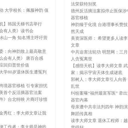
法荣获特别奖
动 大学校长：佩服神韵 值
德州反活摘法案拟停止医保涉
器官移植
机】韩国天梯书店举行
神韵臻于化境 台港理事长赞
会有人类》读书会
然天成
冰山一角 知名博主呼吁营
美资深医师： 希望更多人读
文章
委：向神韵致上最高敬意
中共迫害法轮功 明慧网：三月
么会有人类》 唐百合感
人含冤离世
应回归普世价值
【感悟天机】读李大师文章 武
大学80岁退休医生遭冤判
家：揭示宇宙天体生成谜底
郭树人：李大师文章引人向善
跨境器官移植 引专家担忧
乱世
美首个反活摘器官法案
纠纷案曝“福州最富军医” 牵
件》台北特映 片商吁珍惜
器官内幕
母亲遭中共非法判四年 神韵
金秀红：李大师文章让我
舞蹈传真相
读李大师文章 退休工程师：
律工作者：李大师是神的
觉得好