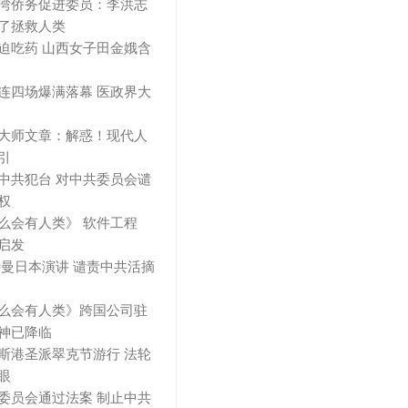
湾侨务促进委员：李洪志
了拯救人类
迫吃药 山西女子田金娥含
连四场爆满落幕 医政界大
大师文章：解惑！现代人
引
中共犯台 对中共委员会谴
权
么会有人类》 软件工程
启发
特曼日本演讲 谴责中共活摘
么会有人类》跨国公司驻
神已降临
斯港圣派翠克节游行 法轮
眼
委员会通过法案 制止中共