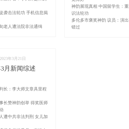
神韵展现真相 中国留学生：
徒袭击法轮功 手机信息揭
识法轮功
多伦多市褒奖神韵 议员：演
旬老人遭法院非法通缉
错过
2023年3月21日
3年3月新闻综述
）
判长：李大师文章具里程
事长赞神韵创举 得奖医师
动
人遭中共非法判刑 女儿加