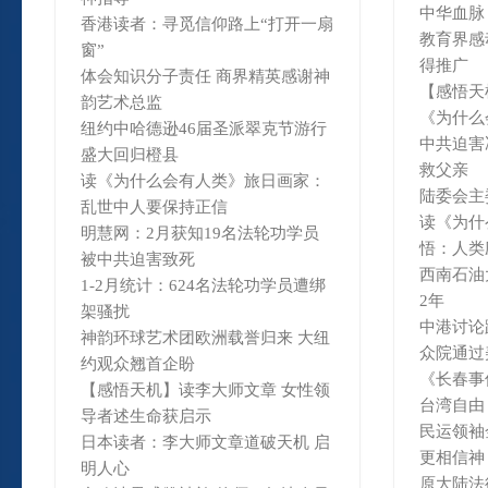
中华血脉
香港读者：寻觅信仰路上“打开一扇
教育界感
窗”
得推广
体会知识分子责任 商界精英感谢神
【感悟天
韵艺术总监
《为什么
纽约中哈德逊46届圣派翠克节游行
中共迫害
盛大回归橙县
救父亲
读《为什么会有人类》旅日画家：
陆委会主
乱世中人要保持正信
读《为什
明慧网：2月获知19名法轮功学员
悟：人类
被中共迫害致死
西南石油
1-2月统计：624名法轮功学员遭绑
2年
架骚扰
中港讨论
神韵环球艺术团欧洲载誉归来 大纽
众院通过
约观众翘首企盼
《长春事
【感悟天机】读李大师文章 女性领
台湾自由
导者述生命获启示
民运领袖
日本读者：李大师文章道破天机 启
更相信神
明人心
原大陆法