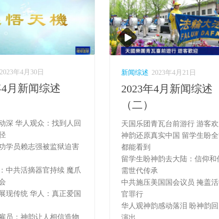
2023年4月30日
新闻综述
2023年4月21日
3年4月新闻综述
2023年4月新闻综述
）
（二）
动深 华人观众：找到人回
天国乐团青瓦台前游行 游客欢
径
神韵还原真实中国 留学生盼
功学员赖志强被监狱迫害
都能看到
留学生盼神韵去大陆：信仰和
：中共活摘器官持续 魔爪
需世代传承
会
中共施压美国国会议员 掩盖
展现传统 华人：真正爱国
官罪行
华人观神韵感动落泪 盼神韵
雇员：神韵让人相信造物
演出