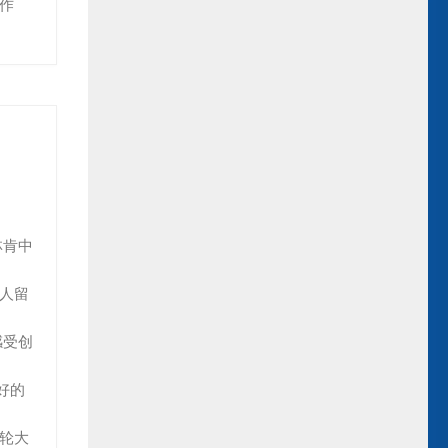
作
林肯中
华人留
感受创
好的
法轮大