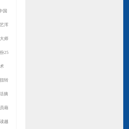
中国
技艺浑
李大师
份25
术
 扭转
出活摘
演员藉
越读越