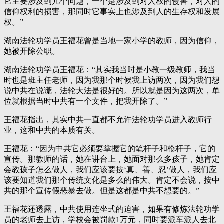
它主要涉及到几个问题，一个是涉及到对人权的侵害，对人的
信仰权利的损害，那同时它事实上也涉及到人的生存权和发展
权。”
湖南法轮功学员王福花曾是当地一家小学的教师，因为信仰，
她被开除公职。
湖南法轮功学员王福花：“其实我当时是小教一级教师，我当
时也是班主任老师，因为我那个时候我上访两次，因为我们想
说中共在说谎，法轮大法是很好的。所以就是因为这两次，单
位就根据当时中共有一个文件，把我开除了。”
王福花指出，其实中共一直都不允许法轮功学员进入教师行
业，这和中共的本质有关。
王福花：“因为中共它必须要掌握它的笔杆子和枪杆子，它的
宣传。那教师的话，她在讲台上，她面对那么多孩子，她肯定
会教孩子怎么做人，我们应该要按‘真、善、忍’做人，我们应
该要知道我们那个传统文化是多么的伟大。肯定不会说，按中
共的那个宣传假恶暴去做。但是这都是中共不想要的。”
王福花还透露，中共使用连坐式的迫害，如果有修炼法轮功学
员的老师去上访，学校会被罚款1万元，同时要派车派人去北