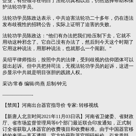
企业，有些领导在明白了法轮功真相以后，仍然选择帮助和保
护法轮功学员。
法轮功学员陈政达表示，中共迫害法轮功二十多年，仍在违法
发布歧视性的招聘公告，实际上证明了迫害的失败。
法轮功学员陈政达：“他们有办法把我们给压制下去，它就不
用动这种邪念了。它自己没有办法了，然后到今天这个时期了
它用这种说法，用那种说法，也就那么一个闹剧。”
吴绍平律师指出，按照中共的法律，受到歧视的信仰团体可以
提出起诉。但中共把持司法，无视法轮功学员的起诉，这进一
步显示中共就是明目张胆的践踏人权。
采访/常春 编辑/尚燕 后制/钟元
——————-
【禁闻】河南出台器官指导价 专家: 转移视线
【新唐人北京时间2021年11月03日讯】河南省卫健委、省财政
厅、省市场监督管理局等6个部门最近联合印发通知，正式制
订全省获取人体器官的收费项目和收费标准。由于中国器官移
植的来源一直不透明，官方给获取器官明码标价，引发质疑。