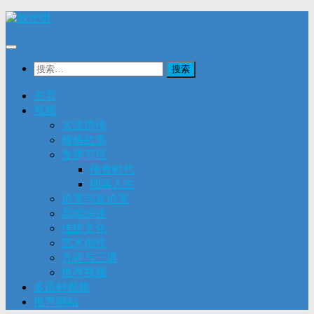
Skip
to
content
搜
索：
主页
视频
大法洪传
修炼故事
专题节目
传奇时代
细语人生
迫害与反迫害
新闻综述
传统文化
艺术创作
九评与三退
推荐视频
多语种视频
推荐网站