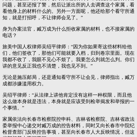
问题，甚至还报了警，然后让派出所的人去调查这个家属，看
看他身上的材料什么的。另外一方面呢，他还给那个看守所通
知，就是打招呼，不让律师会见了。”
身为办案法官，臧万成为什么拒收家属的材料，也不接家属的
电话？
旅美中国人权律师吴绍平律师：“因为你如果寄这些材料给他
们，他们签收了，那他们可能就要入档，归到卷宗里面。现在
我都不收了，我眼不见心不烦了。我要怎么判就怎么判。你们
讲的意见反正我也不清楚，我也见不到。”
无论是施压邮局，还是通知看守所不让会见，律师指出，臧万
成都涉嫌滥用权力。
吴绍平律师：“从法律上讲他肯定没有这样一种权限，而且他
这么做本身就是违法，本身就是应该受到检举揭发和举报的一
个事情。”
家属依法向长春市检察院控申科、吉林省检察院、吉林省政法
委举报中心递交对臧万成的控告材料，同时又向长春市中院纪
检督查部门反映控告事项，甚至向长春市人大反映情况，但这