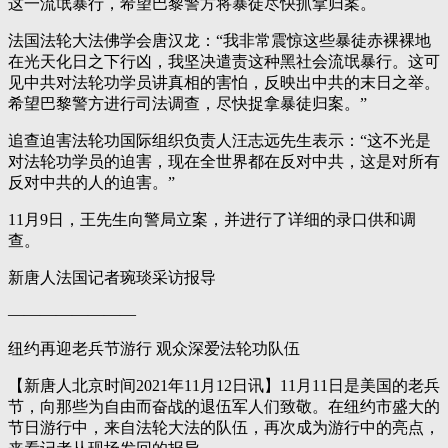
这一流氓暴行，希望巴黎警方将暴徒尽快抓拿归案。
法国法轮大法佛学会唐汉龙：“我非常震惊这些暴徒赤裸裸地
在光天化日之下行凶，我坚决遣责这种黑社会流氓暴行。这可
见中共对法轮功学员讲真相的害怕，反映出中共的末日之举。
希望巴黎警方进行司法调查，尽快捉拿暴徒归案。”
追查迫害法轮功国际组织负责人汪志远先生表示：“这不光是
对法轮功学员的迫害，现在全世界都在反对中共，这是对所有
反对中共的人的迫害。”
11月9日，王先生向警局立案，并进行了详细的录口供和调
查。
新唐人法国记者琬琰采访报导
————————
纽约再迎老兵节游行 观众深爱法轮功队伍
【新唐人北京时间2021年11月12日讯】11月11日是美国的老兵
节，向那些为自由而奋战的退伍军人们致敬。在纽约市盛大的
节日游行中，来自法轮大法的队伍，再次成为游行中的亮点，