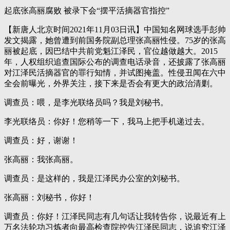
起底张高丽腐败 被录下会“摆平活摘器官指控”
【新唐人北京时间2021年11月03日讯】中国知名网球选手彭帅
发文揭露，她曾遭到前国务院副总理张高丽性侵。75岁的张高
丽被起底，因巴结中共前党魁江泽民，官位越做越大。2015
年，人权组织追查国际公布的调查电话录音，还披露了张高丽
对江泽民活摘器官的罪行知情，并试图掩盖。性侵丑闻在六中
全会前曝光，外界关注，接下来是否会有更大的政治清剿。
调查员：喂，是李光联络员吗？我是刘秘书。
李光联络员：你好！您稍等一下，我马上把手机递过去。
调查员：好，谢谢！
张高丽：我张高丽。
调查员：是这样的，我是江泽民办公室的刘秘书。
张高丽：刘秘书，你好！
调查员：你好！江泽民同志有几句话让我转告你，说最近有上
万名法轮功习炼者向最高检查院控告江泽民同志，说追究江泽