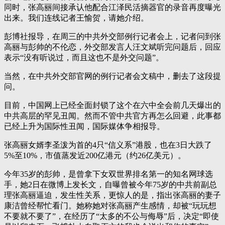
同时，张高丽间接承认他配合江泽民活摘器官的录音再度曝光
出来。我们连线记者王愉贺，请她介绍。
彭博社报导，在周三的中共外交部例行记者会上，记者问到张
高丽与彭帅的不伦恋，外交部发言人汪文斌听完问题后，回应
表示“没有听说过，而且这也不是外交问题”。
当然，在中共外交部官网的例行记者会文稿中，删去了这段提
问。
目前，中国网上已经全面封锁了这个在六中全会前几天爆出的
中共高层的罕见丑闻。然而不管中共官方再怎么回避，此事都
已经上升为国际性丑闻，国际媒体争相报导。
张高丽女婿李圣泼为首的4只“信义系”港股，也在3日大跌了
5%至10%，市值蒸发近200亿港元（约26亿美元）。
今年35岁的彭帅，是曾拿下女双世界排名第一的知名网球选
手，她2日在微博上发长文，自曝曾被今年75岁的中共前副总
理张高丽逼迫，发生性关系，更惊人的是，指出张高丽的妻子
康洁曾经帮忙看门。她称她对张高丽产生感情，却被“玩玩想
不要就不要了”，在经历了“太多的不公与侮辱”后，决定“即使