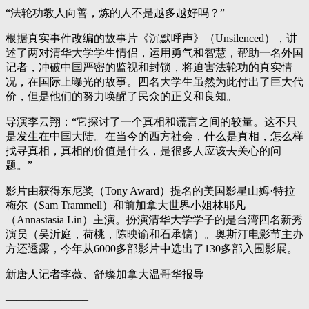
“法轮功教人向善，炼的人不是越多越好吗？”
根据真实事件改编的故事片《沉默呼声》（Unsilenced），讲
述了两对清华大学学生情侣，运用勇气和智慧，帮助一名外国
记者，冲破中国严密的监视和封锁，将迫害法轮功的真实情
况，在国际上曝光的故事。四名大学生虽然为此付出了巨大代
价，但是他们的努力唤醒了民众的正义和良知。
导演李云翔：“它探讨了一个真相和谎言之间的较量。这不只
是发生在中国大陆。在当今的西方社会，什么是真相，怎么样
找寻真相，真相的价值是什么，是很多人应该去关心的问
题。”
影片由获得东尼奖（Tony Award）提名的美国影星山姆·特拉
梅尔（Sam Trammell）和前加拿大世界小姐林耶凡
（Annastasia Lin）主演。扮演清华大学学子的是台湾四名新秀
演员（吴沂庭，荷桃，陈映谕和石承镐）。奥斯汀电影节主办
方还透露，今年从6000多部影片中选出了130多部入围影展。
新唐人记者李薇、舒璨加拿大温哥华报导
———————–