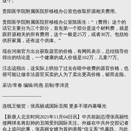
这个。”
贵阳医学院附属医院肝移植办公室也收取肝源相关费用。
贵阳医学院附属医院肝移植办公室陈医生：“（费用）这个的
话它主要分为三个部分，首先第一个部分是这个材料费，就是
跟肝源相关的所有费用，这个一般是25万，或者30万。包括给
供肝家属，还有这个供体。”
现在河南官方出台获取器官的价格，有网民表示，总结指导价
得出的结论是，一个健康的成人价值是102万，儿童77万。
汪志远指出，这实际上哄抬了过去在暗中收费的器官价格，也
很可能让做非法器官买卖的人为了卖出更高价格，铤而走险。
采访/常春 编辑/尚燕 后制/李沛灵
————————-
连线王愉贺：张高丽成国际丑闻 更多不堪内幕曝光
【新唐人北京时间2021年11月04日讯】中共前副总理张高丽性
侵网球名将彭帅的丑闻受到国际关注。外媒在中共外交部记者
会上追问此事，张高丽女婿为首的港股“信义系”也暴跌。与此