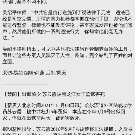
些部门基本不闻不问。
吴绍平律师：“中共它是倒行逆施到了视法律于无物，违法已
经是司空见惯。所谓的暴力机器都掌握在他们手里，舆论也不
能进行监督，律师也不能发表评论，甚至家属发声也被他们噤
声，然后他们所做的一系列违法行为，你却拿他们毫无办
法。”
吴绍平律师指出，可见中共只把法律当作管制老百姓的工具，
而且让这些办案人员泯灭了人性、良知，完全站到了百姓的对
立面。
采访/易如 编辑/尚燕 后制/周天
—————————–
【禁闻】出狱前夕 苏云霞被黑龙江女子监狱害死
【新唐人北京时间2021年11月08日讯】哈尔滨道外区法轮功学
员苏云霞，被中共枉判5年冤狱，本应在今年9月6号出狱回
家，但就在出狱前两天，被迫害致死。
据明慧网报导，苏云霞2016年9月7号被警察非法抓捕，之后被