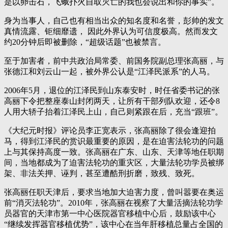
是以卵击石，飞蛾扑火自取灭亡的我也会说出和你的事实”。
身为当事人，自己也有相当出众的知名度和名誉，彭帅的发文
真情流露、钜细靡遗， 因此外界认为可信度极高。然而发文
约20分钟后即被删除，“超级话题”也被禁言。
至于加害者，前中共政治局常委、前国务院副总理张高丽，与
张德江和刘云山一起，被外界公认是“江泽民派系”的人马。
2006年5月，退位的江泽民到山东泰安时，时任省委书记的张
高丽下令把整座泰山封闭两天，让所有干部列队欢迎，还令8
人用大轿子抬着江泽民上山，自己则紧跟在后，充当“跟班”。
《大纪元时报》评论员李正宽表示，张高丽除了很会逢迎拍
马，得到江泽民的赏识最重要的原因，是在迫害法轮功的问题
上与其保持高度一致。张高丽在广东、山东、天津等地任职期
间，当地都成为了迫害法轮功的重灾区，大量法轮功学员被绑
架、非法关押、诬判，甚至遭酷刑折磨，致残、致死。
张高丽任职天津后，要求当地加大迫害力度，曾叫嚣要在奥运
前“消灭法轮功”。2010年，张高丽在视察了大量活摘法轮功学
员器官的天津市第一中心医院器官移植中心后，鼓励该中心
“继续发挥器官移植优势”，该中心在当年肝移植总量占全国的