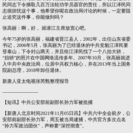
民同志下令摘取几百万法轮功学员器官的责任，所以江泽民同
志很担忧这个事，他希望你呢在政治局讨论的时候，一定要阻
止追究这件事，你能做到吗？
张高丽：啊，好， 就请江主席放宽心吧。
今年75岁的张高丽，福建省晋江县人，2002年，出任山东省委
书记，2006年5月，张高丽为了已经退休的中共党魁江泽民要
登泰山，下令封山两天，并且给江泽民找了一个八抬大轿，
“抬轿”的照片在中国网络流传多年。2007年10月，张高丽就进
入中共中央政治局，位居中共权力核心，并在2013年当上国务
院副总理，2018年卸任退休。
新唐人亚太电视张芮甄整理报导
———————–
【短讯】中共公安部前副部长孙力军被批捕
【新唐人北京时间2021年11月05日讯】中共六中全会前夕，公
安部前副部长孙力军，周五被当局逮捕，中共官方多次点名
“孙力军政治团伙”，声称要“深挖彻查”。