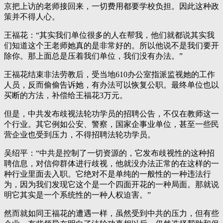
京把上访的老师接回来，一切费用都要学校负担。因此这种政
策并不得人心。
王福花：“其实我们单位很多的人在帮我，他们就都说其实我
们知道这个王老师她真的是非常好的。所以他说不是我们要开
除你。那上面总是压着我们单位，我们没有办法。”
王福花结束非法劳教后，受当地610办公室指派监视她的工作
人员，反而偷偷告诉她，有办法可以恢复公职。最终单位也以
买断的方法，补偿给王福花3万元。
但是，中共发布歧视法轮功学员的招聘公告，不仅在教师这一
个行业。其它例如公安、警察，国家企事业单位，甚至一些民
营企业也受到压力，不得招聘法轮功学员。
吴绍平：“中共是控制了一切资源的，它发布歧视性的这种招
聘信息，对信仰群体进行歧视，他就没办法正常的在这样的一
种行业里面去入职。它绝对不是单纯的一般性的一种违法行
为，因为我们发现它这个是一个四面开花的一种局面。那就说
明它其实是一个系统性的一种人权迫害。”
然而就如同王福花的遭遇一样，虽然受到中共的压力，但有些