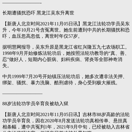
————————-
长期遭骚扰恐吓 黑龙江吴东升离世
【新唐人北京时间2021年11月05日讯】黑龙江法轮功学员吴东
升，今年10月21号含冤离世。她生前遭到中共的长期骚扰和恐
吓，血压忽高忽低，离世时年仅57岁。
据明慧网报导，吴东升原是黑龙江省红兴隆五九七农场职工。
1998年9月开始修炼法轮功后，她按照法轮功教导的“真、善、
忍”做好人，短期内心脏病、妇科疾病、肾炎等全部神奇消
失。
中共1999年7月20号开始镇压法轮功后，她多次遭非法关押、
绑架、骚扰、暴力洗脑、酷刑虐待，身心受到极大摧残。
————————–
88岁法轮功学员辛育良被劫入狱
【新唐人北京时间2021年11月05日讯】吉林市88岁高龄的法轮
功学员辛育良，因在2020年8月发送法轮功真相传单、悬挂真
相条幅，遭中共冤判1年，2021年9月中旬，已经被劫入吉林省