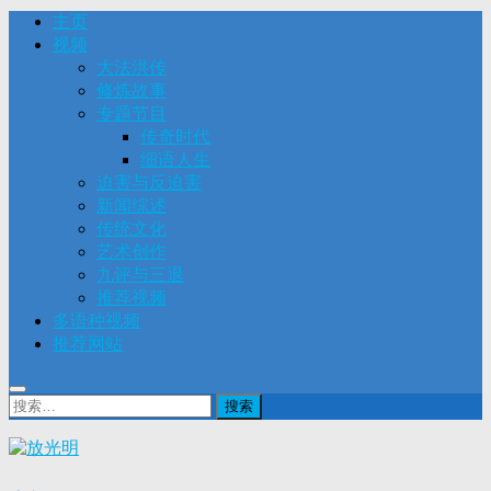
主页
视频
大法洪传
修炼故事
专题节目
传奇时代
细语人生
迫害与反迫害
新闻综述
传统文化
艺术创作
九评与三退
推荐视频
多语种视频
推荐网站
搜
索：