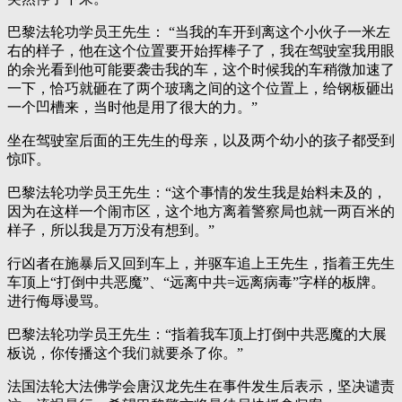
巴黎法轮功学员王先生： “当我的车开到离这个小伙子一米左
右的样子，他在这个位置要开始挥棒子了，我在驾驶室我用眼
的余光看到他可能要袭击我的车，这个时候我的车稍微加速了
一下，恰巧就砸在了两个玻璃之间的这个位置上，给钢板砸出
一个凹槽来，当时他是用了很大的力。”
坐在驾驶室后面的王先生的母亲，以及两个幼小的孩子都受到
惊吓。
巴黎法轮功学员王先生：“这个事情的发生我是始料未及的，
因为在这样一个闹市区，这个地方离着警察局也就一两百米的
样子，所以我是万万没有想到。”
行凶者在施暴后又回到车上，并驱车追上王先生，指着王先生
车顶上“打倒中共恶魔”、“远离中共=远离病毒”字样的板牌。
进行侮辱谩骂。
巴黎法轮功学员王先生：“指着我车顶上打倒中共恶魔的大展
板说，你传播这个我们就要杀了你。”
法国法轮大法佛学会唐汉龙先生在事件发生后表示，坚决谴责