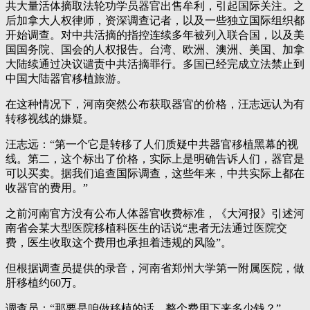
共大量活体摘取法轮功学员器官出售牟利，引起国际关注。之
后加拿大人权律师，资深调查记者，以及一些独立国际组织都
开始调查。对中共活摘的指控连续多年被列入联合国，以及美
国国务院、国会的人权报告。台湾、欧洲、澳洲、美国、加拿
大陆续通过决议谴责中共活摘罪行。多国已经完成立法禁止到
中国大陆器官移植旅游。
在这种情况下，河南突然公布获取器官的价格，汪志远认为有
转移视线的嫌疑。
汪志远：“第一个它是转移了人们质疑中共器官移植黑幕的视
线。第二，这个标出了价格，实际上是明确告诉人们，器官是
可以买卖。据我们追查国际调查，这些年来，中共实际上都在
收器官的费用。”
之前河南官方没有公布人体器官收费标准，《大河报》引述河
南省会某大型医院移植科医生的话说“患者无法通过医院交
费，医生收取这个费用也承担着违规的风险”。
但根据调查员提供的录音，河南省郑州大学第一附属医院，做
肝移植约60万。
调查员：“那要是咱做移植的话，整个费用下来多少钱？”