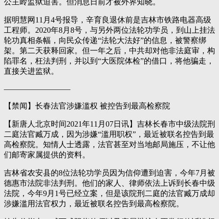
公主岭监狱迫害。但消息日前才被外界知晓。
据明慧网11月4号报导，辛育良退休前是吉林市铁路电器高级
工程师。2020年8月8号，与另外两位法轮功学员，到山上挂法
轮功真相条幅，向民众传递“法轮大法好”的信息，被警察绑
架。第二天获释回家。但一年之后，中共却对他非法庭审，构
陷罪名，枉法判刑，并以到“大医院体检”的借口，将他骗走，
直接关进监狱。
————————–
【禁闻】长春法官涉嫌滥权 被控告到最高检察院
【新唐人北京时间2021年11月07日讯】吉林长春市中级法院刑
二庭法官臧万成，因为涉嫌“滥用职权”，最近被联名控告到最
高检察院。知情人士透露，法官甚至对当地邮局施压，不让他
们邮寄家属提供的资料。
吉林省农安县的8位法轮功学员因为信仰遭到迫害，今年7月被
德惠市法院非法判刑。他们的家人、律师依法上诉到长春中级
法院，今年9月1号已经立案，但是该院刑二庭的法官臧万成却
涉嫌滥用法官权力，最近被联名控告到最高检察院。