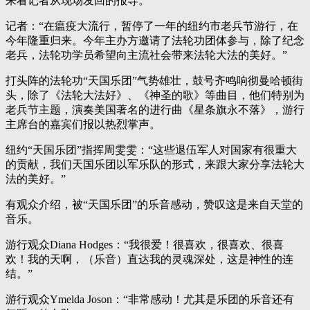
来看记者从现场发回的报导。
记者：“在瘟疫大流行，暂停了一年的纽约市老兵节游行，在
今年隆重归来。今年主办方邀请了法轮功团体参与，除了纪念
老兵，法轮功学员希望向主流社会带来法轮大法的美好。”
打头阵的法轮功“天国乐团”气势雄壮，鼓号齐鸣响彻曼哈顿街
头，除了《法轮大法好》、《神圣的歌》等曲目，他们特别为
老兵节主题，演奏美国著名的进行曲《星条旗永不落》，游行
主席台的嘉宾们报以热烈掌声。
纽约“天国乐团”指挥周雯雯：“这些退伍军人对国家有很重大
的贡献，我们天国乐团以军乐队的形式，来跟大家分享法轮大
法的美好。”
有观众介绍，被“天国乐团”的乐音感动，赞叹这是来自天堂的
音乐。
游行观众Diana Hodges：“我很爱！很喜欢，很喜欢、很喜
欢！我的天啊，（乐音）直达我的灵魂深处，这是神性的连
结。”
游行观众Ymelda Joson：“非常感动！尤其是乐团的乐音还有