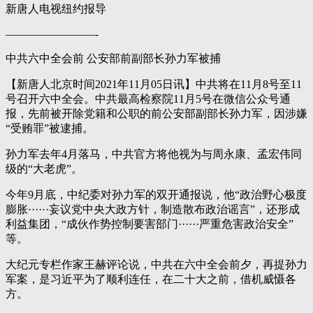
新唐人电视纽约报导
————————-
中共六中全会前 公安部前副部长孙力军被捕
【新唐人北京时间2021年11月05日讯】中共将在11月8号至11
号召开六中全会。中共最高检察院11月5号在微信公众号通
报，先前被开除党籍和公职的前公安部副部长孙力军，因涉嫌
“受贿罪”被逮捕。
孙力军去年4月落马，中共官方将他视为与周永康、孟宏伟同
级的“大老虎”。
今年9月底，中纪委对孙力军的双开通报说，他“政治野心极度
膨胀······妄议党中央大政方针，制造散布政治谣言”，还形成
利益集团，“成伙作势控制要害部门······严重危害政治安全”
等。
大纪元专栏作家王赫评论说，中共在六中全会前夕，再提孙力
军案，是习近平为了顺利连任，在二十大之前，借机威慑各
方。