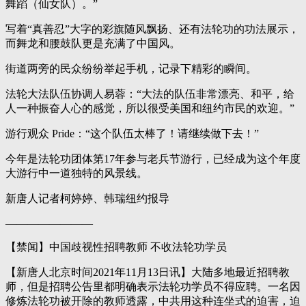
舞蹈（仙女队）。”
写着“真善忍”大字的彩旗随风飘扬、还有法轮功的功法展示，
而舞龙和腰鼓队更是充满了中国风。
街道两旁的民众纷纷举起手机，记录下精彩的瞬间。
法轮大法队伍协调人易蓉：“大法的队伍非常漂亮、和平，给
人一种振奋人心的感觉，所以很受美国和纽约市民的欢迎。”
游行观众 Pride：“这个队伍太棒了！请继续做下去！”
今年是法轮功团体第17年参与老兵节游行，已经成为这个年度
大游行中一道独特的风景线。
新唐人记者柯婷婷、韩瑞纽约报导
————————
【禁闻】中国歧视性招聘教师 不收法轮功学员
【新唐人北京时间2021年11月13日讯】大陆多地最近招聘教
师，但是招聘公告里都明确表示法轮功学员不得应聘。一名因
修炼法轮功被开除的教师透露，中共用这种连坐式的迫害，迫