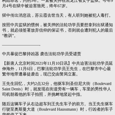
构陷罪名，判刑5年。一直被关押在黑龙江省女子监狱。今年9
月4号在狱中被迫害致死，终年67岁。
狱中传出消息说，苏云霞去世当天，有人听到她被犯人毒打。
按照中共监狱的惯例，被关押的法轮功学员要想拿到出狱通知
书，就必须签署放弃信仰的保证书，否则就会遭到犯人的最后
“教训”。
—————————-
中共暴徒巴黎持凶器 袭击法轮功学员受谴责
【新唐人北京时间2021年11月10日讯】中共迫害法轮功学员延
伸海外，11月6日，巴黎法轮功学员王先生，在巴黎市中心最
繁华地带遭暴徒袭击，现已交由警局立案。
王先生回忆，大约2点32分，他驱车到圣但尼大街（Boulevard
Saint Denis）时，就发现在街道旁有一辆车，车里的男性华人
司机朝着他的车子拍照，并挑衅地竖起中指。
随后这辆车子从右边超车到王先生车子的前方。当王先生驱车
行驶至奥斯曼大道（Boulevard Haussmann）时，行凶者的车子
突然停了下来。