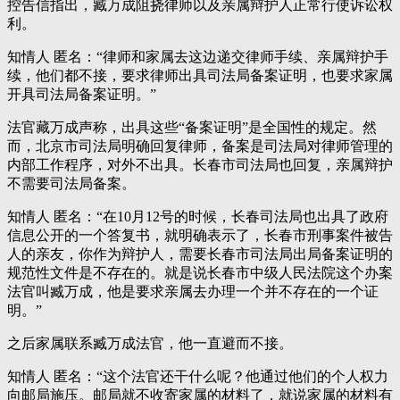
控告信指出，臧万成阻挠律师以及亲属辩护人正常行使诉讼权
利。
知情人 匿名：“律师和家属去这边递交律师手续、亲属辩护手
续，他们都不接，要求律师出具司法局备案证明，也要求家属
开具司法局备案证明。”
法官藏万成声称，出具这些“备案证明”是全国性的规定。然
而，北京市司法局明确回复律师，备案是司法局对律师管理的
内部工作程序，对外不出具。长春市司法局也回复，亲属辩护
不需要司法局备案。
知情人 匿名：“在10月12号的时候，长春司法局也出具了政府
信息公开的一个答复书，就明确表示了，长春市刑事案件被告
人的亲友，你作为辩护人，需要长春市司法局出局备案证明的
规范性文件是不存在的。就是说长春市中级人民法院这个办案
法官叫臧万成，他是要求亲属去办理一个并不存在的一个证
明。”
之后家属联系臧万成法官，他一直避而不接。
知情人 匿名：“这个法官还干什么呢？他通过他们的个人权力
向邮局施压。邮局就不收寄家属的材料了，就说家属的材料有