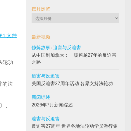
按月浏览
按
月
浏
P4 文件
最新视频
览
修炼故事
迫害与反迫害
/
从中国到加拿大：一场跨越27年的反迫害
法轮功
之路
迫害与反迫害
阵的法
美国反迫害27周年活动 各界支持法轮功
新闻综述
2026年7月新闻综述
》、
迫害与反迫害
反迫害27周年 世界各地法轮功学员游行集