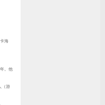
尼卡海
周年。他
人（游
。