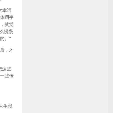
太幸运
体啊宇
，就觉
么慢慢
的。”
后，才
把这些
一些传
的人生就