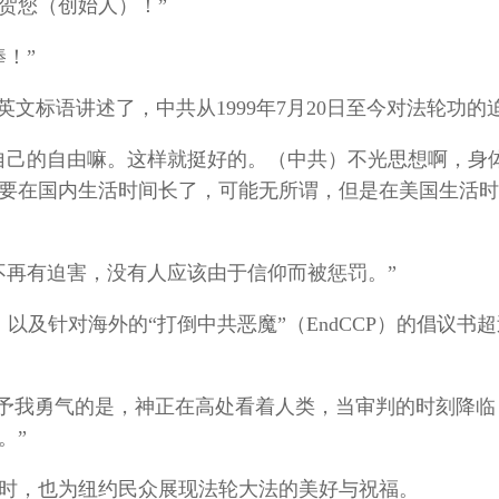
贺您（创始人）！”
！”
文标语讲述了，中共从1999年7月20日至今对法轮功的
自己的自由嘛。这样就挺好的。（中共）不光思想啊，身
要在国内生活时间长了，可能无所谓，但是在美国生活时
不再有迫害，没有人应该由于信仰而被惩罚。”
以及针对海外的“打倒中共恶魔”（EndCCP）的倡议书超过
’！给予我勇气的是，神正在高处看着人类，当审判的时刻降
。”
同时，也为纽约民众展现法轮大法的美好与祝福。