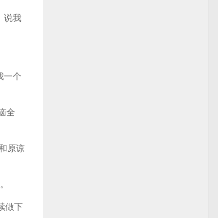
。说我
我一个
恼全
话和原谅
。
续做下