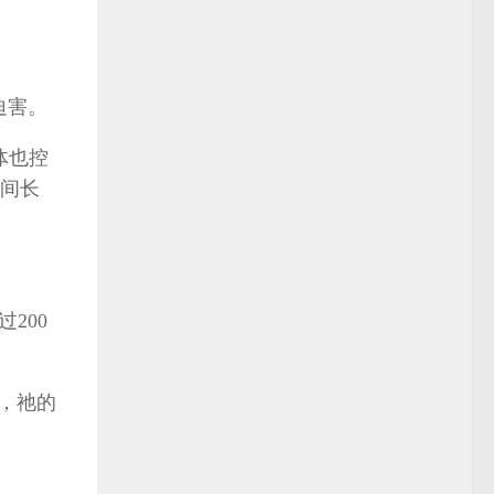
迫害。
体也控
间长
200
临，祂的