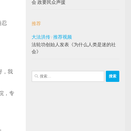
会 政要民众声援
善忍
推荐
大法洪传
推荐视频
/
法轮功创始人发表《为什么人类是迷的社
会》
好，我
搜
索：
院，专
。