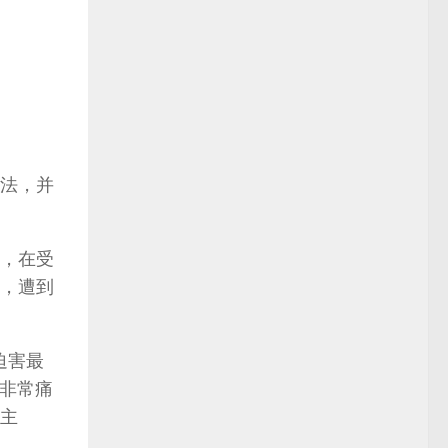
大法，并
涛，在受
，遭到
迫害最
的非常痛
主