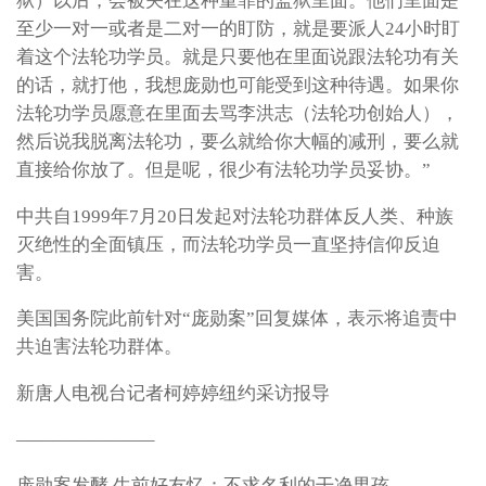
狱）以后，会被关在这种重罪的监狱里面。他们里面是
至少一对一或者是二对一的盯防，就是要派人24小时盯
着这个法轮功学员。就是只要他在里面说跟法轮功有关
的话，就打他，我想庞勋也可能受到这种待遇。如果你
法轮功学员愿意在里面去骂李洪志（法轮功创始人），
然后说我脱离法轮功，要么就给你大幅的减刑，要么就
直接给你放了。但是呢，很少有法轮功学员妥协。”
中共自1999年7月20日发起对法轮功群体反人类、种族
灭绝性的全面镇压，而法轮功学员一直坚持信仰反迫
害。
美国国务院此前针对“庞勋案”回复媒体，表示将追责中
共迫害法轮功群体。
新唐人电视台记者柯婷婷纽约采访报导
———————–
庞勋案发酵 生前好友忆：不求名利的干净男孩