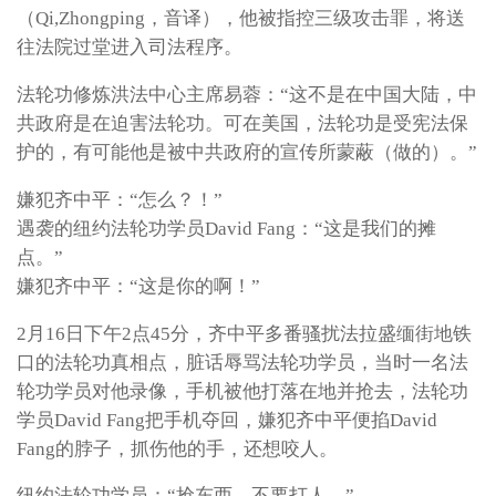
（Qi,Zhongping，音译），他被指控三级攻击罪，将送
往法院过堂进入司法程序。
法轮功修炼洪法中心主席易蓉：“这不是在中国大陆，中
共政府是在迫害法轮功。可在美国，法轮功是受宪法保
护的，有可能他是被中共政府的宣传所蒙蔽（做的）。”
嫌犯齐中平：“怎么？！”
遇袭的纽约法轮功学员David Fang：“这是我们的摊
点。”
嫌犯齐中平：“这是你的啊！”
2月16日下午2点45分，齐中平多番骚扰法拉盛缅街地铁
口的法轮功真相点，脏话辱骂法轮功学员，当时一名法
轮功学员对他录像，手机被他打落在地并抢去，法轮功
学员David Fang把手机夺回，嫌犯齐中平便掐David
Fang的脖子，抓伤他的手，还想咬人。
纽约法轮功学员：“抢东西、不要打人。”