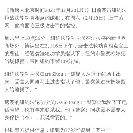
【新唐人北京时间2023年02月20日讯】日前袭击纽约法
拉盛法轮功真相点的嫌犯，在周六（2月18日）上午落
网，他将面临三级攻击罪的指控。
周六早上10点56分，纽约法轮功学员在法拉盛的新世界
商场外，辨认出在2月16日下午，袭击法轮功真相点义工
的恶徒，经遇袭法轮功学员指认下，纽约市警察将嫌犯
当场抓捕，带回纽约市警109分局。
纽约法轮功学员Clare Zhou：“嫌疑人从这个商场里出
来，受害人同修马上过去指认了他，警察就过来把嫌疑
人给逮捕了。”
遇袭的纽约法轮功学员David Fang：“警察让我留下了电
话号码，说有事来联系我。他（警察）问我需不需要人
身保护（令），我说需要的。”
根据警方提供信息，嫌犯为77岁华裔男子齐中平