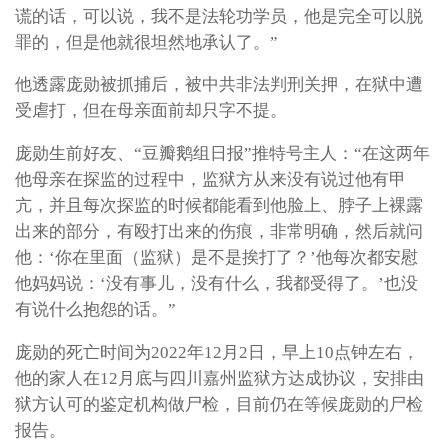
谎的话，可以说，我不是法轮功学员，他是完全可以脱
罪的，但是他就很坦然地承认了。”
他透露庞勋被抓捕后，被中共非法判刑关押，在狱中遭
受虐打，但在母亲面前却只字不提。
庞勋生前好友、“豆瓣鹅组日报”推特号主人：“在这两年
他母亲在探监的过程中，监狱方从来没有说过他有甲
亢，并且每次探监的时候都能看到他脸上、脖子上裸露
出来的部分，有殴打出来的伤痕，非常明确，然后就问
他：‘你在里面（监狱）是不是挨打了？’他每次都安慰
他妈妈说：‘没有事儿，没有什么，我都受得了。’也没
有说什么抱怨的话。”
庞勋的死亡时间为2022年12月2日，早上10点钟左右，
他的家人在12月底与四川嘉州监狱方达成协议，安排由
狱方认可的鉴定机构做尸检，目前仍在等候庞勋的尸检
报告。