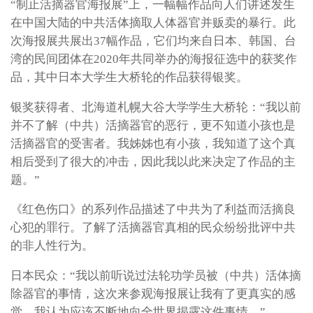
“制止活摘器官海报展”上，一幅幅作品向人们讲述发生
在中国大陆的中共活体摘取人体器官并贩卖的暴行。此
次海报展共展出37幅作品，它们均来自日本、韩国、台
湾的民间团体在2020年共同举办的海报征选中的获奖作
品，其中日本大学生大桥轮的作品获得银奖。
银奖获得者、北海道札幌大谷大学学生大桥轮：“我以前
并不了解（中共）活摘器官的恶行，更不知道小孩也是
活摘器官的受害者。我姊姊也有小孩，我知道了这个真
相后受到了很大的冲击，因此我以此来决定了作品的主
题。”
《红色伤口》的系列作品描述了中共为了利益而活摘良
心犯的罪行。了解了活摘器官真相的民众纷纷批评中共
的非人性行为。
日本民众：“我以前听说过法轮功学员被（中共）活体摘
除器官的事情，这次来参观海报展让我有了更真实的感
觉。我认为应该不断地向全世界揭露这件事情。”