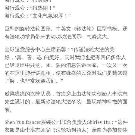
游行观众：“很震撼！”
游行观众：“很热闹！”
游行观众：“文化气氛浓厚！”
巨型的旋转法轮图形、中英文《转法轮》巨型书模、还
有法轮功学员带来的动功功法展示，气势庞大。
全球退党服务中心主席易蓉：“传递法轮大法的美
好，‘真、善、忍’的美好，同时我们也把有四亿多华人
已经退出中共党、团、队的消息告诉大家。一次又一次
的在这里游行讲真相，使布碌崙的民众对我们是越来越
了解，也非常欢迎我们。”
威风凛凛的旗阵队员，首次穿上由法轮功创始人李洪志
先生设计的，最新款法轮大法冬装，呈现精神抖擞的面
貌。
Shen Yun Dancer服装公司联合负责人Shirley Hu：“这件
衣服是由李洪志师父（法轮功创始人）亲自为参加集体