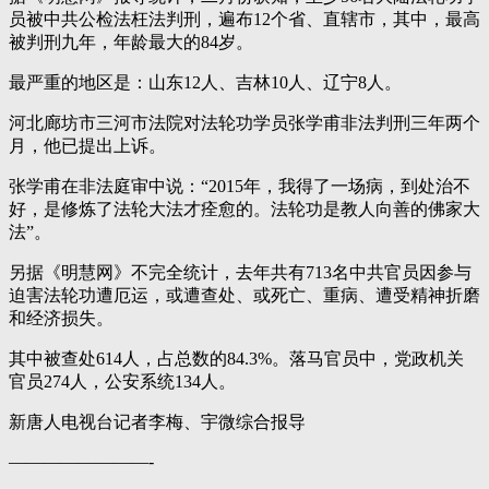
员被中共公检法枉法判刑，遍布12个省、直辖市，其中，最高
被判刑九年，年龄最大的84岁。
最严重的地区是：山东12人、吉林10人、辽宁8人。
河北廊坊市三河市法院对法轮功学员张学甫非法判刑三年两个
月，他已提出上诉。
张学甫在非法庭审中说：“2015年，我得了一场病，到处治不
好，是修炼了法轮大法才痊愈的。法轮功是教人向善的佛家大
法”。
另据《明慧网》不完全统计，去年共有713名中共官员因参与
迫害法轮功遭厄运，或遭查处、或死亡、重病、遭受精神折磨
和经济损失。
其中被查处614人，占总数的84.3%。落马官员中，党政机关
官员274人，公安系统134人。
新唐人电视台记者李梅、宇微综合报导
————————-