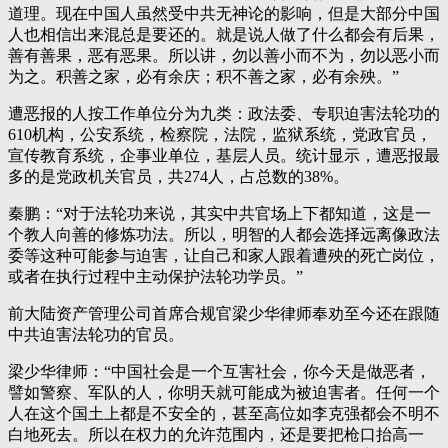
道理。现在中国人虽然受中共无神论的影响，但是大部分中国
人也相信出来混总是要还的。就是说人做了什么都会有后果，
善有善果，恶有恶果。所以讲，勿以善小而不为，勿以恶小而
为之。积善之家，必有余庆；积不善之家，必有余殃。”
遭恶报的人按工作单位分为九类：政法委、专职迫害法轮功的
610机构，公安系统，检察院，法院，监狱系统，党政官员，
宣传教育系统，企事业单位，基层人员。统计显示，遭恶报最
多的是党政机关官员，共274人，占总数的38%。
秦鹏：“对于法轮功来说，其实中共官场上下都知道，这是一
个教人向善的修炼功法。所以，明智的人都会选择远离像政法
委等这种可能参与迫害，让自己和家人跟着遭殃的死亡岗位，
或者在执行过程中主动保护法轮功学员。”
前大陆资产管理公司首席合规官梁少华律师奉劝至今还在跟随
中共迫害法轮功的官员。
梁少华律师：“中国社会是一个互害社会，你今天是做恶者，
譬如警察、军队的人，你明天就可能成为被迫害者。任何一个
人在这个国土上都是不安全的，甚至高位如李克强都会不明不
白地死去。所以在权力的允许范围内，还是要把枪口抬高一