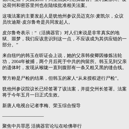
达荷州和密苏里州也在陆续批准相关法案。
这项法案的主要发起人是犹他州参议员迈克尔·麦凯尔，众议
员坎迪斯·皮尔鲁奇是共同发起人。
皮尔鲁奇表示：“（活摘器官）对人们来说是非常真实的地
狱、噩梦，我们应该意识到这一点，不应该成为其供应链的一
部分。”
来自纽约的韩玉在听证会上说，她的父亲韩俊卿因修炼法轮
功，2004年被捕，两个月后死于中共的拘留所。韩玉见到父亲
的遗体时，发现从喉咙一直到腹部有一条又粗又黑的缝合线。
警方称是尸检的结果，但韩玉的家人“从未授权进行尸检”。
犹他州参议院议长已经签署了该法案，并提交州长签署。法案
将于今年五月一日正式生效。
新唐人电视台记者李梅、荣玉综合报导
—————————
聚焦中共罪恶 活摘器官论坛在哈佛举行