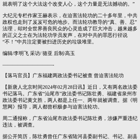
就表明了这个大法这个改变人心，这个力量是无法撼动的。”
大纪元专栏作家王赫表示，在迫害法轮功的二十多年里，中共
政权也走到了岌岌可危的地步。而法轮功教导的“真、善、忍”
法理，却对全世界善良民众的心灵造成了巨大冲击，越来越多
的正义之士在为法轮功学员发声，在对中共的罪恶行径说
“不！”中共注定要被扫进历史的垃圾堆里。
编辑/李明飞 采访/ 骆亚 后制/高玉
——————————-
【落马官员】广东福建两政法委书记被查 曾迫害法轮功
【新唐人北京时间2024年02月28日讯】近日，又有两名政法委
书记落马。广东省“汕尾市”政法委书记陈壮勇、福建省泉州市
政法委书记黄文胜，两人都是上任一、两年就被调查。据《明
慧网》报导，两人都曾积极参与迫害法轮功。
周二通报称，广东省汕尾市政法委书记陈壮勇，涉嫌严重违纪
违法，被调查。
据公开简历，陈壮勇曾任广东省陆河县委副书记、书记、副县