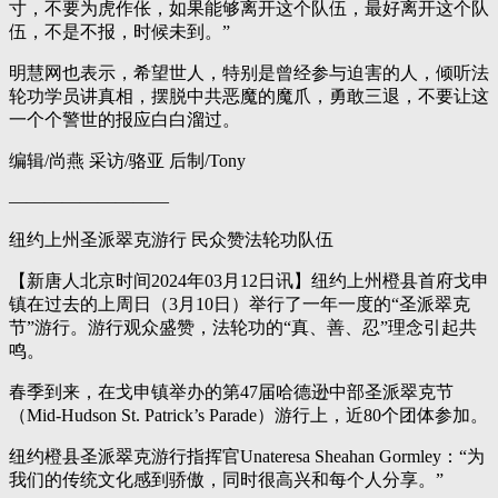
寸，不要为虎作伥，如果能够离开这个队伍，最好离开这个队
伍，不是不报，时候未到。”
明慧网也表示，希望世人，特别是曾经参与迫害的人，倾听法
轮功学员讲真相，摆脱中共恶魔的魔爪，勇敢三退，不要让这
一个个警世的报应白白溜过。
编辑/尚燕 采访/骆亚 后制/Tony
—————————
纽约上州圣派翠克游行 民众赞法轮功队伍
【新唐人北京时间2024年03月12日讯】纽约上州橙县首府戈申
镇在过去的上周日（3月10日）举行了一年一度的“圣派翠克
节”游行。游行观众盛赞，法轮功的“真、善、忍”理念引起共
鸣。
春季到来，在戈申镇举办的第47届哈德逊中部圣派翠克节
（Mid-Hudson St. Patrick’s Parade）游行上，近80个团体参加。
纽约橙县圣派翠克游行指挥官Unateresa Sheahan Gormley：“为
我们的传统文化感到骄傲，同时很高兴和每个人分享。”