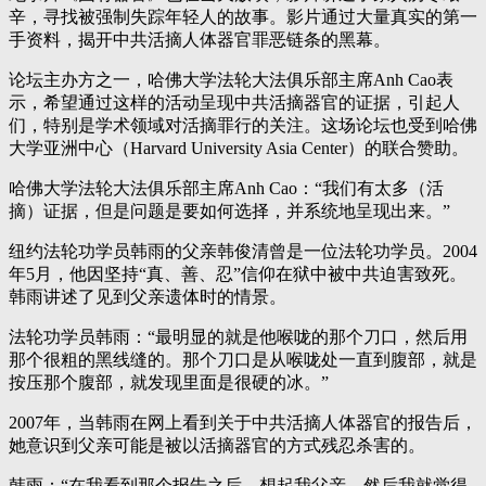
辛，寻找被强制失踪年轻人的故事。影片通过大量真实的第一
手资料，揭开中共活摘人体器官罪恶链条的黑幕。
论坛主办方之一，哈佛大学法轮大法俱乐部主席Anh Cao表
示，希望通过这样的活动呈现中共活摘器官的证据，引起人
们，特别是学术领域对活摘罪行的关注。这场论坛也受到哈佛
大学亚洲中心（Harvard University Asia Center）的联合赞助。
哈佛大学法轮大法俱乐部主席Anh Cao：“我们有太多（活
摘）证据，但是问题是要如何选择，并系统地呈现出来。”
纽约法轮功学员韩雨的父亲韩俊清曾是一位法轮功学员。2004
年5月，他因坚持“真、善、忍”信仰在狱中被中共迫害致死。
韩雨讲述了见到父亲遗体时的情景。
法轮功学员韩雨：“最明显的就是他喉咙的那个刀口，然后用
那个很粗的黑线缝的。那个刀口是从喉咙处一直到腹部，就是
按压那个腹部，就发现里面是很硬的冰。”
2007年，当韩雨在网上看到关于中共活摘人体器官的报告后，
她意识到父亲可能是被以活摘器官的方式残忍杀害的。
韩雨：“在我看到那个报告之后，想起我父亲，然后我就觉得