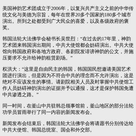
美国神韵艺术团成立于2006年，以复兴共产主义之前的中华传
统文化与美德为宗旨，每年在世界20多个国家的180多个城市
演出。所到之处都受到广大民众的喜爱，以及各级政府的褒
奖。
韩国法轮大法佛学会秘书长吴世烈：“在过去的17年里，神韵
艺术团来韩国演出期间，中共大使馆都会妨碍演出。中共大使
馆向韩国政府和各地方政府、各剧院发诽谤神韵的公文，并施
压要求不允许给神韵租赁剧场。”
权洪大：“这里是自由民主的韩国，韩国国民想邀请美国艺术
团进行演出，但是因为不符合中共的理念而不允许演出，这是
绝对不应该发生的事情。请剧院相关人员及时掌握中共使馆工
作人员妨碍神韵演出的证据并予以通报，这才是保护韩国免遭
中共渗透之路。”
同一时间，在釜山中共驻韩总领事馆前，釜山地区的部分法轮
功学员冒雨举行了同一内容的新闻发布会。
新闻发布会结束后，韩国法轮大法佛学会将请愿书分别传达给
中共大使馆、韩国总统室、国会和外交部。