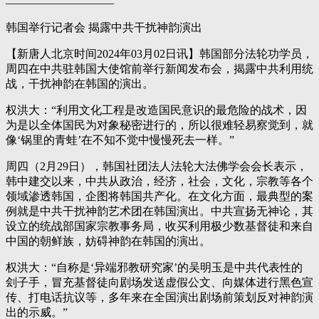
—————————–
韩国举行记者会 揭露中共干扰神韵演出
【新唐人北京时间2024年03月02日讯】韩国部分法轮功学员，
周四在中共驻韩国大使馆前举行新闻发布会，揭露中共利用统
战，干扰神韵在韩国的演出。
权洪大：“利用文化工程是改造国民意识的最危险的战术，因
为是以全体国民为对象秘密进行的，所以很难轻易察觉到，就
像‘锅里的青蛙’在不知不觉中慢慢死去一样。”
周四（2月29日），韩国社团法人法轮大法佛学会会长表示，
韩中建交以来，中共从政治，经济，社会，文化，宗教等各个
领域渗透韩国，企图将韩国共产化。在文化方面，最典型的案
例就是中共干扰神韵艺术团在韩国演出。中共宣扬无神论，其
设立的统战部国家宗教事务局，收买利用极少数基督徒和来自
中国的朝鲜族，妨碍神韵在韩国的演出。
权洪大：“自称是‘异端邪教研究家’的吴明玉是中共代表性的
刽子手，冒充基督徒向剧场发送虚假公文、向媒体进行黑色宣
传、打电话抗议等，多年来在全国演出剧场前策划反对神韵演
出的示威。”