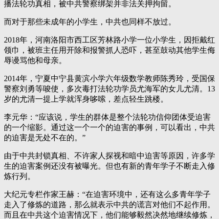
播法轮功真相，被中共警察绑架并非法关押拘留。
而对于那些未成年的小学生，中共也同样不放过。
2018年，河南洛阳市西工区芳林路小学一位小学生，因拒戴红
领巾，被班主任用开除和报警抓人恐吓，甚至鼓动其他学生侮
辱谩骂他和母亲。
2014年，宁夏中宁县黄滨小学六年级数学教师陈秀玲，受国保
警察刘勇等唆使，多次毒打法轮功学员尤海军的女儿尤清。13
岁的尤清一提上学就浑身哆嗦，差点轻生跳楼。
李元华：“应该说，学生的群体是整个法轮功信仰团体受迫害
的一个缩影。通过这一个一个的迫害的事例，可以看出，中共
的迫害是无处不在的。”
由于中共封锁真相、不许家人探视和暗中迫害等原因，许多学
生的迫害案例还没有被曝光。但也有新的青年学子不断走入修
炼行列。
大纪元专栏作家王赫：“在迫害环境中，还有这么多青年学子
走入了修炼的道路，那么就表示中共的谎言对他们不起作用。
而且在中共这个迫害情况下，他们能够毅然决然地继续修炼，