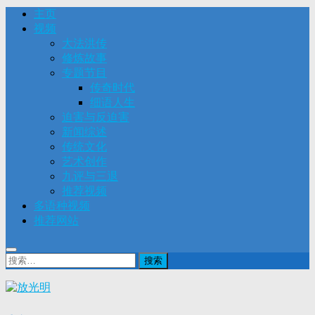
主页
视频
大法洪传
修炼故事
专题节目
传奇时代
细语人生
迫害与反迫害
新闻综述
传统文化
艺术创作
九评与三退
推荐视频
多语种视频
推荐网站
搜
索：