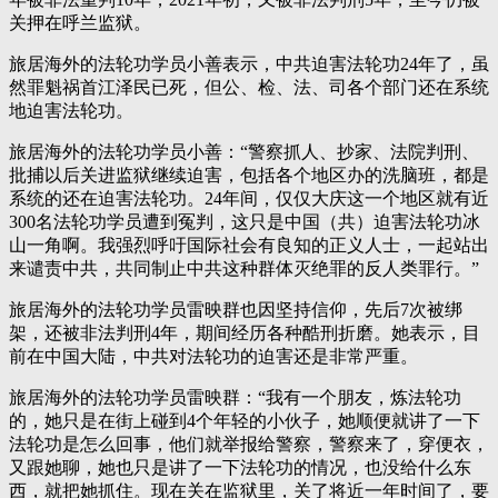
关押在呼兰监狱。
旅居海外的法轮功学员小善表示，中共迫害法轮功24年了，虽
然罪魁祸首江泽民已死，但公、检、法、司各个部门还在系统
地迫害法轮功。
旅居海外的法轮功学员小善：“警察抓人、抄家、法院判刑、
批捕以后关进监狱继续迫害，包括各个地区办的洗脑班，都是
系统的还在迫害法轮功。24年间，仅仅大庆这一个地区就有近
300名法轮功学员遭到冤判，这只是中国（共）迫害法轮功冰
山一角啊。我强烈呼吁国际社会有良知的正义人士，一起站出
来谴责中共，共同制止中共这种群体灭绝罪的反人类罪行。”
旅居海外的法轮功学员雷映群也因坚持信仰，先后7次被绑
架，还被非法判刑4年，期间经历各种酷刑折磨。她表示，目
前在中国大陆，中共对法轮功的迫害还是非常严重。
旅居海外的法轮功学员雷映群：“我有一个朋友，炼法轮功
的，她只是在街上碰到4个年轻的小伙子，她顺便就讲了一下
法轮功是怎么回事，他们就举报给警察，警察来了，穿便衣，
又跟她聊，她也只是讲了一下法轮功的情况，也没给什么东
西，就把她抓住。现在关在监狱里，关了将近一年时间了，要