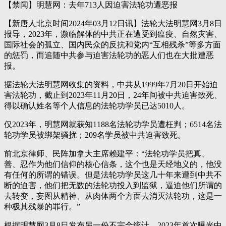
【禁闻】明慧网：去年713人因迫害法轮功遭恶报
【新唐人北京时间2024年03月12日讯】法轮大法明慧网3月8日
报导，2023年，濒临解体的中共正在遭受到瘟疫、自然灾害、
国际社会的孤立、国内民众的反抗和党内“互相残杀”等多方面
的惩罚，而追随中共参与迫害法轮功的恶人们也在大批遭恶
报。
据法轮大法明慧网收集的资料，中共从1999年7月20日开始迫
害法轮功，截止到2023年11月20日，24年间被中共迫害致死、
得以确认姓名等个人信息的法轮功学员已达5010人。
仅2023年，明慧网就获知1188名法轮功学员遭枉判；6514名法
轮功学员被绑架骚扰；209名学员被中共迫害致死。
前北京律师、民阵加拿大主席赖建平：“法轮功学员把真、
善、忍作为他们信仰的核心信条，这个也是天经地义的，他没
有任何的所谓的错误。但是法轮功学员这几十年来遭到中共不
断的迫害，他们把无数的法轮功投入到监狱，逼迫他们所谓的
去转变，妄图从精神、从肉体两个方面去消灭法轮功，这是一
种极其残暴的罪行。”
根据明慧网3月8日发布另一份不完全统计，2023年首次曝光中