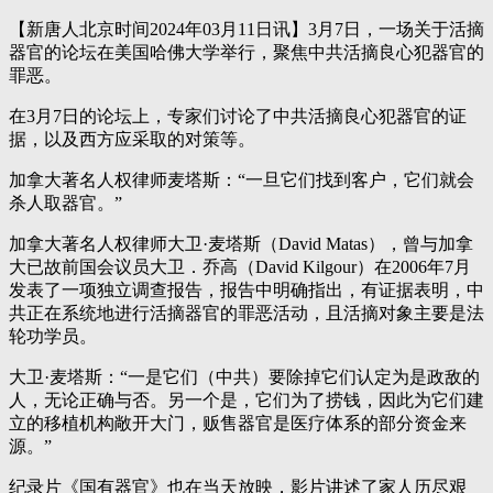
【新唐人北京时间2024年03月11日讯】3月7日，一场关于活摘
器官的论坛在美国哈佛大学举行，聚焦中共活摘良心犯器官的
罪恶。
在3月7日的论坛上，专家们讨论了中共活摘良心犯器官的证
据，以及西方应采取的对策等。
加拿大著名人权律师麦塔斯：“一旦它们找到客户，它们就会
杀人取器官。”
加拿大著名人权律师大卫·麦塔斯（David Matas），曾与加拿
大已故前国会议员大卫．乔高（David Kilgour）在2006年7月
发表了一项独立调查报告，报告中明确指出，有证据表明，中
共正在系统地进行活摘器官的罪恶活动，且活摘对象主要是法
轮功学员。
大卫·麦塔斯：“一是它们（中共）要除掉它们认定为是政敌的
人，无论正确与否。另一个是，它们为了捞钱，因此为它们建
立的移植机构敞开大门，贩售器官是医疗体系的部分资金来
源。”
纪录片《国有器官》也在当天放映，影片讲述了家人历尽艰