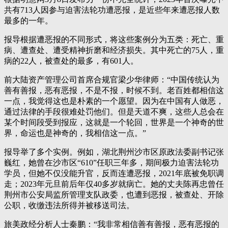
共有713人因参与迫害法轮功遭恶报，是近些年来遭恶报人数
最多的一年。
报导根据遭恶报的不同形式，将这些案例分为五类：死亡、重
病、遭查处、遭受精神折磨和经济损失。其中死亡的75人，重
病的22人，被查处的最多，有601人。
前大陆资产管理公司首席合规官梁少华律师：“中国传统认为
善有善报，恶有恶报，不是不报，时候不到。老百姓都相信这
一点，我觉得这也是朴素的一个愿望。因为在中国有人做恶，
通过法律的手段很难处罚他们。但是天道不爽，这些人总会在
某个时间段受到报应，这就是一个轮回，世界是一个神奇的世
界，命运也是神奇的，我相信这一点。”
报导举了多个实例。例如，湖北荆州沙市区原政法委副书记张
巍红，她曾在沙市区“610”任职三年多，期间极力迫害法轮功
学员，但她不仅没能升官，反而连遭恶报，2021年底被免职调
走；2023年元旦前后年仅40多岁就病亡。她的丈夫陈再忠曾任
荆州市公安局监所管理支队政委，也遭到恶报，被查处、开除
公职，收缴违法所得并被移送司法。
旅美政经分析人士秦鹏：“我非常相信善有善报，恶有恶报的