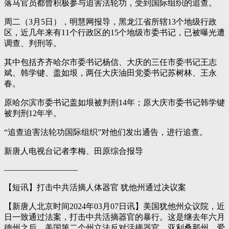
落马官员都曾积极参与迫害法轮功，受到国际组织的追查。
周二（3月5日），明慧网报导，黑龙江省所辖13个地级行政
区，近几年来有11个行政区的15个地级市委书记，已被曝光遭
调查、判刑等。
其中包括齐齐哈尔市委书记杨信、大庆的三任市委书记王志
斌、韩学键、盖如垠，两任大庆油田党委书记苏树林、王永
春。
原哈尔滨市委书记盖如垠被判刑14年；原大庆市委书记韩学键
被判刑12年半。
“追查迫害法轮功国际组织”对他们发出通告，进行追查。
新唐人电视台记者李梅、田原综合报导
—————————
【短讯】打击中共活摘人体器官 犹他州通过决议案
【新唐人北京时间2024年03月07日讯】美国犹他州众议院，近
日一致通过法案，打击中共活摘器官的暴行。这是继去年六月
德州之后，美国第二个州立法反对活摘器官。亚利桑那州、爱