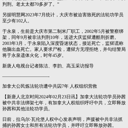
判刑。老太太都70多岁了。”
另据明慧网2023年7月统计，大庆市被迫害致死的法轮功学员
至少有102人。
于永泉，生前是大庆市第二制米厂职工，2002年5月被警察绑
架，同年9月被非法判刑10年，送进大庆监狱遭酷刑折磨。
2003年3月，于永泉陷入深度昏迷状态，接近死亡，监狱谎称
他脑出血死亡。家人要求尸检，遭狱方无理拒绝，并勾结警局
将于永泉遗体火化，时年45岁。
新唐人电视台记者陈洁、李韵、高玉采访报导
——————————-
加拿大公民炼法轮功遭中共囚7年 人权组织营救
【新唐人北京时间2024年02月23日讯】加拿大法轮功学员孙茜
被中共非法绑架七年，有加拿大人权组织呼吁中共，立即释放
孙茜和其他法轮功学员。
日前，拉乌尔·瓦伦堡人权中心发表声明，声援被中共非法抓
捕的孙茜女士和所有法轮功学员，并呼吁立即释放孙茜。