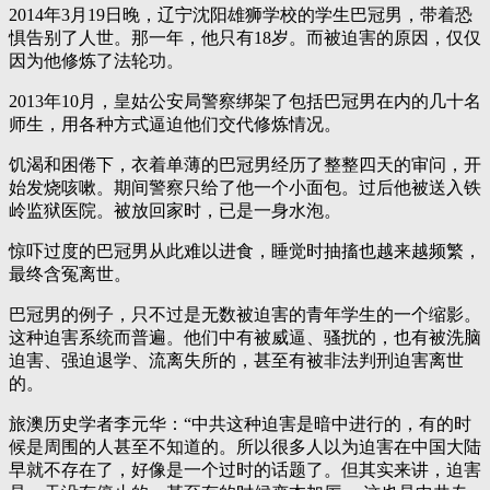
2014年3月19日晚，辽宁沈阳雄狮学校的学生巴冠男，带着恐
惧告别了人世。那一年，他只有18岁。而被迫害的原因，仅仅
因为他修炼了法轮功。
2013年10月，皇姑公安局警察绑架了包括巴冠男在内的几十名
师生，用各种方式逼迫他们交代修炼情况。
饥渴和困倦下，衣着单薄的巴冠男经历了整整四天的审问，开
始发烧咳嗽。期间警察只给了他一个小面包。过后他被送入铁
岭监狱医院。被放回家时，已是一身水泡。
惊吓过度的巴冠男从此难以进食，睡觉时抽搐也越来越频繁，
最终含冤离世。
巴冠男的例子，只不过是无数被迫害的青年学生的一个缩影。
这种迫害系统而普遍。他们中有被威逼、骚扰的，也有被洗脑
迫害、强迫退学、流离失所的，甚至有被非法判刑迫害离世
的。
旅澳历史学者李元华：“中共这种迫害是暗中进行的，有的时
候是周围的人甚至不知道的。所以很多人以为迫害在中国大陆
早就不存在了，好像是一个过时的话题了。但其实来讲，迫害