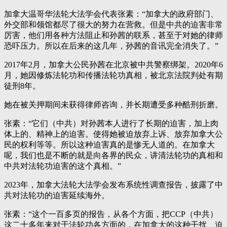
加拿大温哥华法轮大法学会代表张素：“加拿大的政府部门、
外交部和领馆都尽了很大的努力在营救。但是中共的迫害非常
厉害，他们用各种方法阻止和孙茜的联系，甚至于对她的律师
恐吓压力。所以在后来的这几年，孙茜的音讯完全消失了。”
2017年2月，加拿大公民孙茜在北京被中共警察绑架。2020年6
月，她因修炼法轮功和传播法轮功真相，被北京法院判处有期
徒刑8年。
她在被关押期间未获得律师咨询，并长期遭受多种酷刑折磨。
张素：“它们（中共）对孙茜本人进行了长期的迫害，加上肉
体上的、精神上的迫害。使得她被迫放弃上诉、放弃加拿大公
民的权利等等。所以这种迫害真的是惨无人道的。在加拿大
呢，我们也是不断的就是向各界的民众，讲清法轮功的真相和
中共对法轮功迫害的这个真相。”
2023年，加拿大法轮大法学会发布系统性调查报告，披露了中
共对法轮功的迫害延续海外。
张素：“这个一百多页的报告，从各个方面，把CCP（中共）
这二十多年来对于法轮功各方面的，在加拿大的这种干扰、迫