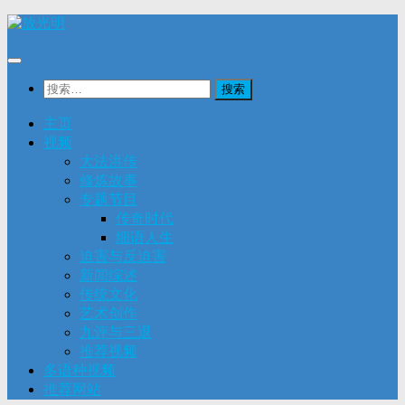
Skip
to
content
搜
索：
主页
视频
大法洪传
修炼故事
专题节目
传奇时代
细语人生
迫害与反迫害
新闻综述
传统文化
艺术创作
九评与三退
推荐视频
多语种视频
推荐网站