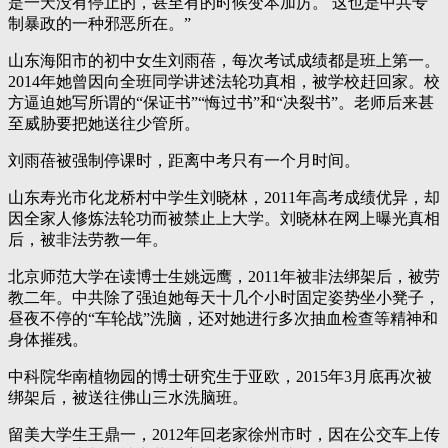
是一天没有停止的，甚至有的时候变本加厉。 这也是中共专
制暴政的一种邪恶所在。”
山东海阳市的初中女生刘雨蓓，每次考试成绩都是班上第一。
2014年她曾因向全班同学讲述法轮功真相，被学校赶回家。校
方逼迫她写所谓的“保证书”“悔过书”和“决裂书”。老师后来甚
至威胁要把她送往少管所。
刘雨蓓被强制停课时，距离中考只有一个月时间。
山东寿光市化龙桥村中学生刘晓林，2011年高考成绩优异，却
因全家人修炼法轮功而被禁止上大学。刘晓林在网上曝光真相
后，被非法劳教一年。
北京师范大学在读博士生姚远鹰，2011年被非法绑架后，被劳
教二年。中共除了强迫她每天十几个小时固定姿势坐小凳子，
昼夜不停的“车轮战”洗脑，还对她进行多次抽血检查等精神和
身体摧残。
中科院华南植物园的博士研究生于亚欧，2015年3月底再次被
绑架后，被送往佛山三水洗脑班。
留美大学生王鼎一，2012年回老家徐州市时，因在公交车上传