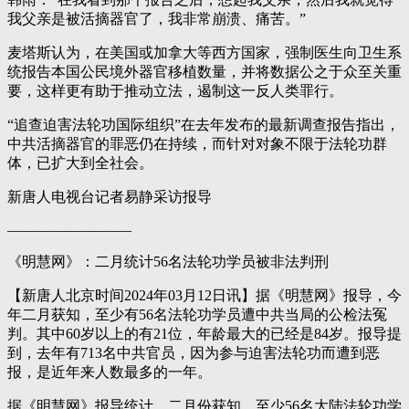
我父亲是被活摘器官了，我非常崩溃、痛苦。”
麦塔斯认为，在美国或加拿大等西方国家，强制医生向卫生系
统报告本国公民境外器官移植数量，并将数据公之于众至关重
要，这样更有助于推动立法，遏制这一反人类罪行。
“追查迫害法轮功国际组织”在去年发布的最新调查报告指出，
中共活摘器官的罪恶仍在持续，而针对对象不限于法轮功群
体，已扩大到全社会。
新唐人电视台记者易静采访报导
————————–
《明慧网》：二月统计56名法轮功学员被非法判刑
【新唐人北京时间2024年03月12日讯】据《明慧网》报导，今
年二月获知，至少有56名法轮功学员遭中共当局的公检法冤
判。其中60岁以上的有21位，年龄最大的已经是84岁。报导提
到，去年有713名中共官员，因为参与迫害法轮功而遭到恶
报，是近年来人数最多的一年。
据《明慧网》报导统计，二月份获知，至少56名大陆法轮功学