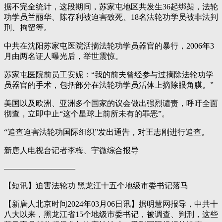
据不完全统计，这段期间，苏家屯地区共发生36起绑架，法轮
功学员兰丽华、陈存利被迫害致死、18名法轮功学员被非法判
刑、拘留等。
中共在沈阳苏家屯医院活摘法轮功学员器官的暴行，2006年3
月由两名证人曝光后，举世震惊。
苏家屯医院前员工安妮：“我的前夫曾经参与过摘除法轮功学
员器官的手术，包括部分在法轮功学员活体上摘除眼角膜。”
美国以及欧洲、亚洲多个国家的议会做出强烈谴责，呼吁全面
彻查，立即中止“这个星球上前所未有的罪恶”。
“追查迫害法轮功国际组织”发出通告，对王志刚进行追查。
新唐人电视台记者李梅、宇微综合报导
—————————
【短讯】迫害法轮功 黑龙江十五个地级市委书记落马
【新唐人北京时间2024年03月06日讯】据明慧网报导，中共十
八大以来，黑龙江省15个地级市委书记，被调查、判刑，这些