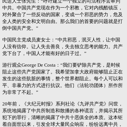
民运人士张先生：“呼吁建立一个独立的司法程序去审判
中共。中国共产党现在作为一个邪教，它对内残酷镇压，
对外聚合了一些反动的国家，变成一个邪恶的势力，危及
全人类的安全和文明自由。那么我们的首要的问题就是打
倒中国共产党。”
中国民主党成员麦女士：“中共邪恶，泯灭人性，让中国
人没有信仰。让人失去善良，失去独立思考的能力。共产
党下台了，中国人才能有好的日子过。”
游行观众George De Costa：“我们要铲除共产党，是时候
阻止这些共产党国家了。我希望加拿大政府能够阻止正在
发生的这些肮脏的事情，整个世界都阻止。每个人可以和
平、非暴力的方式进行抗议。他们（法轮功团体）所作所
为非常了不起。”
20年前，《大纪元时报》系列社论《九评共产党》问世，
系统地揭露了中共所制造和散播的各种谎言，并揭示其所
犯下的罪行，清晰的揭露了中共十恶俱全的本质。这本钜
着自面世以来，引发全球大量民众响应，纷纷远离中共，