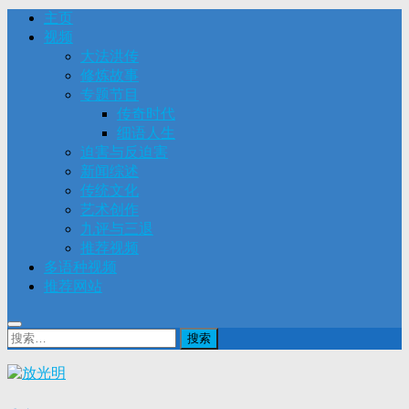
主页
视频
大法洪传
修炼故事
专题节目
传奇时代
细语人生
迫害与反迫害
新闻综述
传统文化
艺术创作
九评与三退
推荐视频
多语种视频
推荐网站
搜
索：