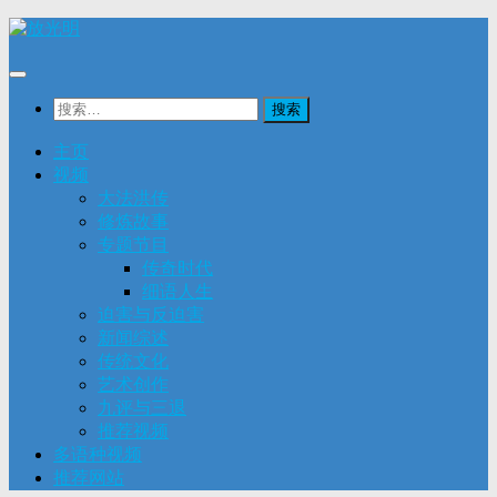
Skip
to
content
搜
索：
主页
视频
大法洪传
修炼故事
专题节目
传奇时代
细语人生
迫害与反迫害
新闻综述
传统文化
艺术创作
九评与三退
推荐视频
多语种视频
推荐网站