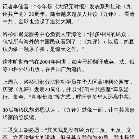
记者李佳音：“今年是《大纪元时报》发表系列社论《九
评共产党》20周年。随着越来越多人拜读《九评》、看清
中共，全球也掀起了退党大潮。”
洛杉矶退党服务中心负责人李海伦：“很多中国的民众，
包括所有海外的中国民众看到了（《九评》）以后，简直
认为像一颗原子弹，是惊天之作。”
这本旷世奇书在2004年问世，如今已经翻译成英、法、俄
等33种外语出版，在各国广为流传。
上周六，洛杉矶部分法轮功学员在华人区蒙特利公园市，
庆贺《九评》发表20周年，并以“打倒中共恶魔”车队游
行、集会、“真相长城”等方式，呼吁更多华人远离中共。
80后新移民胡必恩认为，《九评》就像一面，让中共原形
毕露的照妖镜。
三退义工胡必恩：“其实我是没有经历过三反、五反、文
革、六四这些大的运动，但是其实我作为80后，我也是经