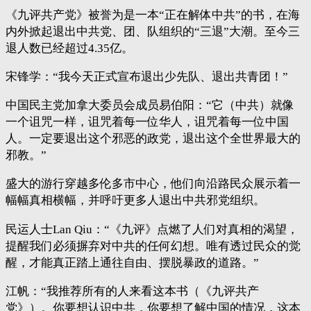
《九评共产党》被誉为是一本“正在解体中共”的书，在海
内外掀起退出中共党、团、队组织的“三退”大潮。至今三
退人数已经超过4.35亿。
宋锋学：“我今天正式宣布退出少先队、退出共青团！”
中国民主党加拿大委员会成员易伯阳：“它（中共）就像
一个诅咒一样，诅咒着每一位华人，诅咒着每一位中国
人。一定要退出这个邪恶的政党，退出这个全世界最大的
邪教。”
盛大的游行穿越多伦多市中心，他们向沿路民众展示着一
幅幅真相横幅，并呼吁更多人退出中共邪党组织。
民运人士Lan Qiu：“《九评》点燃了人们对真相的渴望，
提醒我们必须摒弃对中共的任何幻想。唯有透过民众的觉
醒，才能真正踏上通往自由、摆脱暴政的道路。”
江帆：“我推荐所有的人来看这本书（《九评共产
党》）。你要想认识中共，你要想了解中国的情况，这本