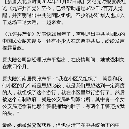
【新唐人北京时间2024年11月07日讯】大纪元时报发表社
论《九评共产党》至今，已经帮助超过4亿3千7百万人觉
醒，并声明退出中共党团队组织。不少洛杉矶华人也加入
了这场三退大潮。一起来看。
《九评共产党》发表快20周年了，声明退出中共党团队的
中国民众越来越多。还有不少人在逃离中共后，纷纷发声
揭露暴政。
原大陆公司副经理张志平指出，在疫情期间，她被强制关
在家四个月。
原大陆河南居民张志平：“我在小区又组织了，就是和我
们小区的几个就是思想比较，就是我们思想达到一定高度
的人，就组织了这个游行，就在小区里举行游行了。然后
被这个专制政府，就是公安局叫到派出所，其中有一个女
公安局还拿着她那个警棍捅我的肚子，有两个干警还按我
的头。”
最终，她虽然交保获释，但也认清了在中共统治下的中