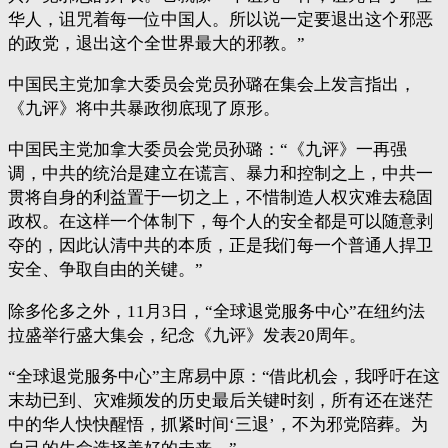
华人，诅咒着每一位中国人。所以说一定要退出这个邪恶
的政党，退出这个全世界最大的邪教。”
中国民主党加拿大委员会党员孙璐在集会上发言指出，
《九评》将中共暴政彻底现了原形。
中国民主党加拿大委员会党员孙璐：“《九评》一再强
调，中共的统治是建立在谎言、暴力和控制之上，中共一
贯将自身的利益置于一切之上，不惜制造人权灾难去稳固
政权。在这样一个体制下，每个人的安全都是可以随意剥
夺的，因此认清中共的本质，正是我们每一个普通人捍卫
安全、争取自由的关键。”
除多伦多之外，11月3日，“全球退党服务中心”在纽约法
拉盛举行盛大集会，纪念《九评》发表20周年。
“全球退党服务中心”主席易中原：“借此机会，我呼吁在这
末劫已到、灾难频发的历史最后关键时刻，所有还在迷茫
中的华人快快醒悟，抓紧时间‘三退’，不为邪党陪葬。为