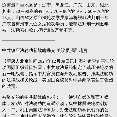
迫害最严重地区是：辽宁、黑龙江、广东、山东、湖北。
其中，80～90岁的有4人，70～80岁的9人，60～70岁的
13人。山西省太原市法轮功学员康淑梅被非法判刑十年；
广东省梅州市六位女法轮功学员，遭非法判刑一到五年，
被非法勒索罚款1.5万元到9万元不等。
————————————
中共镇压法轮功新战略曝光 美议员强烈谴责
【新唐人北京时间2024年12月09日讯】海外追查迫害法轮
功国际组织近日披露，中共政法系统制定了镇压法轮功的
新一轮战略，指示中共官员在海外发动攻击、抹黑法轮功
的法律战和舆论战。美国国会议员对中共此举表达了强烈
的谴责。
被曝光的的中共新战略包括：一、通过自媒体和西方媒
体，发动针对法轮功的造谣活动，集中抹黑法轮功创始
人；二、利用美国法律体系，打击法轮功学员创办的公
司；三、通过内部人员渗透，让法轮功媒体发出的信息失