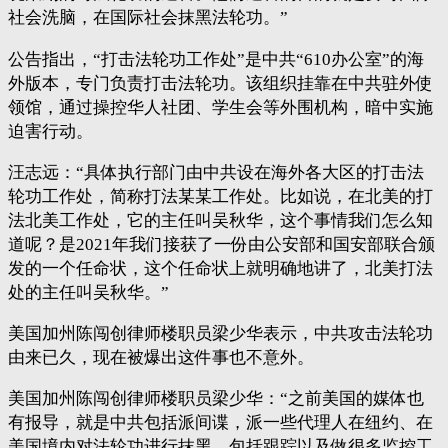
社会洗脑，在国际社会抹黑法轮功。”
公告指出，“打击法轮功工作处”是中共“610办公室”的海
外版本，专门负责打击法轮功。该组织挂靠在中共驻外使
领馆，通过操控华人社团、学生会等外围机构，暗中实施
迫害行动。
汪志远：“具体执行部门由中共设在海外各大区的打击法
轮功工作处，简称打法某某工作处。比如说，在北美的打
法北美工作处，它的主任叫吴秋华，这个事情我们怎么知
道呢？是2021年我们接获了一份由公安部和国安部联合颁
发的一个任命状，这个任命状上就明确地讲了，北美打法
处的主任叫吴秋华。”
美国加州陈闯创律师楼职员梁少华表示，中共攻击法轮功
由来已久，现在被爆出这件事也不意外。
美国加州陈闯创律师楼职员梁少华：“之前美国的媒体也
有报导，就是中共包括派间谍，派一些代理人在纽约、在
美国境内对法轮功进行抹黑，包括跟踪以及做很多监控工