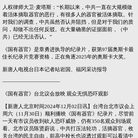
人权律师大卫·麦塔斯：“长期以来，中共一直在大规模做
着活体摘取器官的恶行，有很多人的器官被活体摘取。针
对我们的调查，中共虽然否认并阻挡，但是对于我们的质
问，却做不出任何反驳。在大量确凿的证据面前，（中
共）已经无法否认。”
《国有器官》是章勇进执导的纪录片，获第97届奥斯卡最
佳长纪录片竞赛资格，正在角逐2025年的奥斯卡大奖。
新唐人电视台日本记者站岩国、福冈采访报导
———————————
《国有器官》台北议会放映 观众无惧恐吓观影
【新唐人北京时间2024年12月02日讯】台湾台北市议会上
周六（11月30日）顺利播映《国有器官》纪录片，尽管前
一天有市议员收到砍人恐吓威胁，仍有350名观众到场观
看。北市议员陈贤蔚说，中共打压法轮功，活摘器官，攸
关台湾的民主自由，前高中校长也说透过观影可以看清中