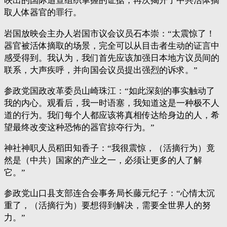
映出的国际追查组织掌握的证据，再次揭开了中共活体摘
取人体器官的罪行。
岩国放映会主办人岩国市议会议员石本崇：“太震惊了！
器官被活体摘取的场景，完全可以从目击者生动的证言中
感受得到。我认为，我们首先应该加强日本地方议员间的
联系，大声疾呼，并向国会议员提出强烈的诉求。”
参政党国政改革委员山崎珠江：“如此深刻的事实触动了
我的内心。观看后，我一时语塞，我知道这是一种极不人
道的行为。我们每个人都应该将真相传达给身边的人，希
望最终改变这种恐怖的器官掠夺行为。”
神社神职人员稻田知香子：“我很震惊，（活摘行为）竟
然是（中共）国家的产业之一，必须让更多的人了解
它。”
参政党山口县支部连合会事务局长藤元纪子：“心情太沉
重了，（活摘行为）要想得到解决，需要全世界人的努
力。”