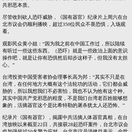
共邪恶本质。
尽管收到砍人恐吓威胁，《国有器官》纪录片上周六在台
北市议会仍顺利播映，超过350位民众不畏恐惧，入场观
看。
观影民众黄小姐：“因为我之前在中国工作过，所以陆续
有听过一些这些东西。（恐吓）就是一些政治上面的意识
操作吧，就是让你有恐惧然后却步这样子，但我没有太担
心。”
台湾投资中国受害者协会理事长高为邦：“其实不只是在
台湾，在任何地方大概有这个法轮功的活动，它们都会威
胁的，所以我想我们不必害怕，我也不认为他有这个种。
其实中国共产党邪恶的程度，不是我们台湾老百姓能够想
象的，活摘器官这个是比希特勒的屠杀犹太人还恐怖。”
纪录片《国有器官》，揭露中共活摘人体器官真相，在台
湾放映以来截至22日，共接获28起恐吓案件，台北市议会
也加强超过50名警力应对，台北市议员洪健益表示，全世