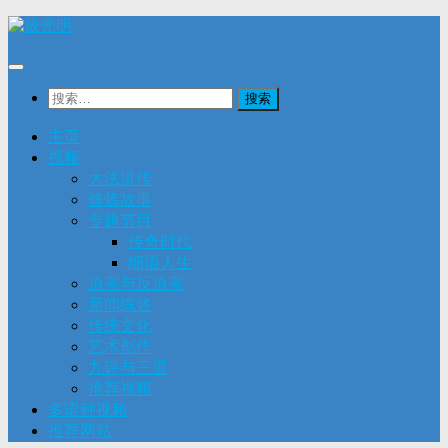
Skip
to
content
搜
索：
主页
视频
大法洪传
修炼故事
专题节目
传奇时代
细语人生
迫害与反迫害
新闻综述
传统文化
艺术创作
九评与三退
推荐视频
多语种视频
推荐网站