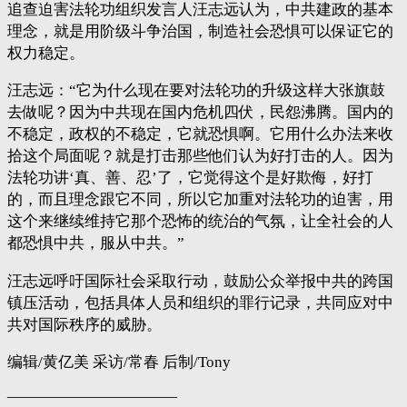
追查迫害法轮功组织发言人汪志远认为，中共建政的基本
理念，就是用阶级斗争治国，制造社会恐惧可以保证它的
权力稳定。
汪志远：“它为什么现在要对法轮功的升级这样大张旗鼓
去做呢？因为中共现在国内危机四伏，民怨沸腾。国内的
不稳定，政权的不稳定，它就恐惧啊。它用什么办法来收
拾这个局面呢？就是打击那些他们认为好打击的人。因为
法轮功讲‘真、善、忍’了，它觉得这个是好欺侮，好打
的，而且理念跟它不同，所以它加重对法轮功的迫害，用
这个来继续维持它那个恐怖的统治的气氛，让全社会的人
都恐惧中共，服从中共。”
汪志远呼吁国际社会采取行动，鼓励公众举报中共的跨国
镇压活动，包括具体人员和组织的罪行记录，共同应对中
共对国际秩序的威胁。
编辑/黄亿美 采访/常春 后制/Tony
———————————