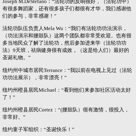
Joseph M.DeStefano：“法轮功的反响很好，（法轮功中）
有很多舞蹈家，还有很多孩子们都很有才华，我们感谢他
们的参与，非常感谢！”
法轮功队伍负责人Mela Wu：“我们有法轮功功法演示，
（功法演示和腰鼓队）这两个团队都非常受欢迎。也有很
多当地民众了解了法轮功，然后参加进来学（法轮功功
法）9天班，祛病健身很有成效，（这是给人们）最好的
圣诞礼物。”
纽约州中城市居民Terrance：“我以前在电视上见过（法轮
功功法展示），非常漂亮！”
纽约州橙县居民Michael：“看到他们来参加社区活动太好
了！”
纽约州橙县居民Cortez：“(腰鼓队）很有激情，很投入，
非常好。”
纽约童子军组织：“圣诞快乐！”