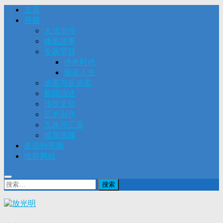
主页
视频
大法洪传
修炼故事
专题节目
传奇时代
细语人生
迫害与反迫害
新闻综述
传统文化
艺术创作
九评与三退
推荐视频
多语种视频
推荐网站
搜
索：