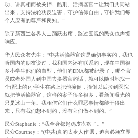
功、讲真相而被关押、酷刑、活摘器官”“让我们共同站
出来，支持法轮功反迫害，守护信仰自由，守护我们每
个人应有的尊严和良知。”
除了新西兰各界人士踊跃出席，路过围观的民众也声援
响应。
华人民众衣先生：“中共活摘器官这是确切事实的，我也
听国内的朋友说过，我和国内还有联系的，现在中国很
多小学生他们的血型，他们的DNA都被纪录了，哪个官
员或者外国人到中国去换器官的话，就可以随时地找一
个(配上的)小学生在路上把他撞倒，撞倒以后拉到医院
就把他活摘器官，这样的案子很多很多，看新闻曝光的
只是冰山一角。我相信它们什么罪恶事情都能干得出
来，只有我们想不到的，没有它们做不到的。”
民众Staphanie：“我全身都起鸡皮疙瘩了。”
民众Courtney：“(中共)真的太令人作噁，迫害必须立即