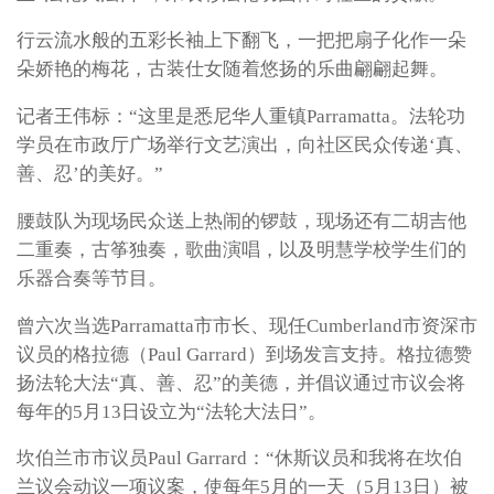
行云流水般的五彩长袖上下翻飞，一把把扇子化作一朵
朵娇艳的梅花，古装仕女随着悠扬的乐曲翩翩起舞。
记者王伟标：“这里是悉尼华人重镇Parramatta。法轮功
学员在市政厅广场举行文艺演出，向社区民众传递‘真、
善、忍’的美好。”
腰鼓队为现场民众送上热闹的锣鼓，现场还有二胡吉他
二重奏，古筝独奏，歌曲演唱，以及明慧学校学生们的
乐器合奏等节目。
曾六次当选Parramatta市市长、现任Cumberland市资深市
议员的格拉德（Paul Garrard）到场发言支持。格拉德赞
扬法轮大法“真、善、忍”的美德，并倡议通过市议会将
每年的5月13日设立为“法轮大法日”。
坎伯兰市市议员Paul Garrard：“休斯议员和我将在坎伯
兰议会动议一项议案，使每年5月的一天（5月13日）被