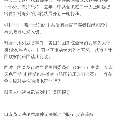
事实上，这些威胁邮件只是中共跨国镇压法轮功行动的
一部分。有消息称，去年，中共党魁在二十大上明确提
出要针对海外的法轮功展开新一轮打压。
6月17日，唯一已知的中共活摘器官幸存者程佩明家中，
再次遭遇可疑入侵。
对这一系列威胁事件，美国前国务院全球妇女事务大使
凯利·柯里表示，目前正在推动全美各州立法，以遏止外
国政权的跨国镇压行动。
同时，国会及行政当局中国委员会（CECC）主席、众议
员克里斯·史密斯也在推动《跨国镇压政策法案》，旨在
全面应对类似的流氓犯罪行为。
新唐人电视台记者刘佳佳美国报导
———————————-
日议员：法轮功精神无法撼动 国际正义在苏醒