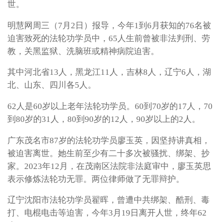
世。
明慧网周三（7月2日）报导，今年1到6月获知的76名被
迫害致死的法轮功学员中，65人生前曾被非法判刑、劳
教，关黑监狱、洗脑班或精神病院迫害。
其中河北省13人，黑龙江11人，吉林8人，辽宁6人，湖
北、山东、四川各5人。
62人是60岁以上老年法轮功学员。60到70岁的17人，70
到80岁的31人，80到90岁的12人，90岁以上的2人。
广东茂名市87岁的法轮功学员廖玉英，因坚持讲真相，
被迫害离世。她生前至少有二十多次被骚扰、绑架、抄
家。2023年12月，在茂南区法院非法庭审中，廖玉英思
表示修炼法轮功无罪。两位律师做了无罪辩护。
辽宁沈阳市法轮功学员翟晖，曾遭中共绑架、酷刑、毒
打、电棍电击等迫害，今年3月19日离开人世，终年62