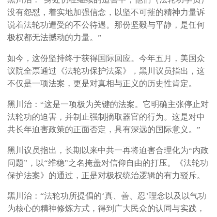
没有怨怼，着实地加强信念，以坚不可摧的精神力量诉
说着法轮功遭受的不公待遇。那份坚毅与平静，是任何
极权都无法撼动的力量。”
如今，这份坚持终于获得国际回应。今年五月，美国众
议院全票通过《法轮功保护法案》，黑川议员指出，这
不仅是一项法案，更是对真相与正义的历史性肯定。
黑川治：“这是一项极为关键的法案。它明确主张停止对
法轮功的迫害，并制止强制摘取器官的行为。这是对中
共长年迫害政策的正面否定，具有深远的国际意义。”
黑川议员指出，长期以来中共一再将迫害合理化为“内政
问题”，以“维稳”之名掩盖对信仰自由的打压。《法轮功
保护法案》的通过，正是对极权统治逻辑的有力驳斥。
黑川治：“法轮功所提倡的‘真、善、忍’理念以及以气功
为核心的精神修炼方式，得到广大民众的认同与实践，