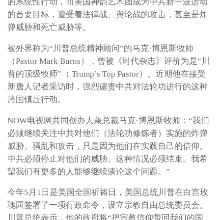
的系统性行动，而美国神韵艺术团成为中共新一波运动
的首要目标，遭受着法律战、舆论战的攻击，甚至是炸
弹威胁和死亡威胁等。
被外界称为“川普总统精神顾问”的马克·博恩斯牧师
（Pastor Mark Burns），曾被《时代杂志》评价为是“川
普的顶级牧师”（ Trump’s Top Pastor）。近期他在接受
新唐人记者采访时，强烈谴责中共对法轮功进行的这种
跨国镇压行动。
NOW电视网共同创办人兼总裁马克·博恩斯牧师：“我们
必须继续关注中共对他们（法轮功修炼者）实施的炸弹
威胁、骚乱和攻击，只是因为他们在实践自己的信仰。
中共必须停止对他们的威胁。这种情况必须结束。我希
望我们有更多的人能够继续谈论这个问题。”
今年5月1日是美国全国祈祷日，美国总统川普在白宫玫
瑰园签署了一项行政命令，设立宗教自由总统委员会。
川普总统表示，他的政府将“把宗教信仰带回我们的国