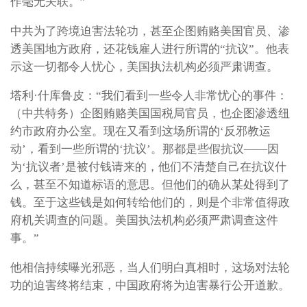
作毫无关联。”
中共为了跨境迫害法轮功，甚至企图贿赂美国官员、渗
透美国地方政府，还花钱雇人进行所谓的“抗议”。他表
示这一切都令人忧心，美国执法机构必须严肃调查。
塔利·什库鲁皮：“我们看到一些令人非常忧心的事件：
（中共特务）企图贿赂美国国税局官员，也企图渗透纽
约市政府办公室。现在又看到这场所谓的‘反邪教运
动’，看到一些所谓的‘抗议’。那都是些假抗议——因
为‘抗议者’是被付钱请来的，他们不清楚自己在抗议什
么，甚至不知道标语的意思。但他们的确从某处得到了
钱。至于这些钱是如何转给他们的，则是个非常值得政
府机关调查的问题。美国执法机构必须严肃调查这件
事。”
他相信持续曝光邪恶，当人们明白真相时，这场对法轮
功的迫害终将结束，中国政府将为迫害暴行公开道歉。