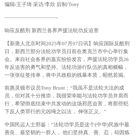
编辑/王子琦 采访/李欣 后制/Tony
——————————-
响应反酷刑 新西兰各界声援法轮功反迫害
【新唐人北京时间2025年07月07日讯】响应国际反酷刑
日，新西兰部分法轮功学员日前在奥克兰市中心举行集
会。来自社会各界的嘉宾纷纷发言，声援法轮功学员26
年反迫害的勇气和坚持。法轮功游行队伍的真相横幅，
一张张征签传单，将中共政权的残暴本质，昭然若揭。
前惠灵顿市议员Tony Brunt：“我虽不是法轮大法的成
员，但对其十分推崇，我很荣幸能与法轮功学员并肩而
行，希望彻底结束中共发动的这场邪恶迫害，将那些犯
下反人类罪行的元凶绳之以法， 伸张正义。”
中国民运人士邢鉴：“法轮功学员是这个(中华)民族中最
善良、最坚韧的一群人， 他们坚持真、善、忍，却因炼