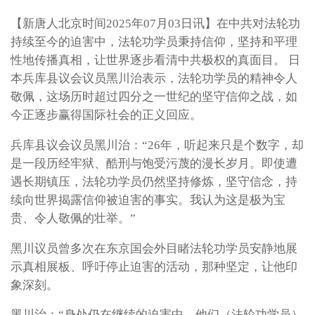
【新唐人北京时间2025年07月03日讯】在中共对法轮功
持续至今的迫害中，法轮功学员秉持信仰，坚持和平理
性地传播真相，让世界逐步看清中共极权的真面目。 日
本兵库县议会议员黑川治表示，法轮功学员的精神令人
敬佩，这场历时超过四分之一世纪的坚守信仰之战，如
今正逐步赢得国际社会的正义回应。
兵库县议会议员黑川治：“26年，听起来只是个数字，却
是一段历经牢狱、酷刑与饱受污蔑的漫长岁月。即使遭
遇长期镇压，法轮功学员仍然坚持修炼，坚守信念，持
续向世界揭露信仰被迫害的事实。我认为这是极为宝
贵、令人敬佩的壮举。”
黑川议员曾多次在东京国会外目睹法轮功学员安静地展
示真相展板、呼吁停止迫害的活动，那种坚定，让他印
象深刻。
黑川治：“身处仍在继续的迫害中，他们（法轮功学员）