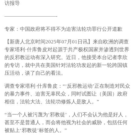
访报导
——————————-
专家：中国政府将不得不为迫害法轮功罪行公开道歉
【新唐人北京时间2025年07月01日讯】来自欧洲的调查
专家塔利·什库鲁皮对起源于共产极权国家并渗透到世界
的反邪教运动有深入研究。近日，他接受本台记者李欣
的专访，就中共在美国针对法轮功发起的新一轮跨国镇
压活动，谈了自己的看法。
调查专家塔利·什库鲁皮：“‘反邪教运动’正在制造对民众
的暴力事件、迫害无辜民众，同时试图让（美国）政府
相信，法轮大法、法轮功修炼人是敌人。”
“当一个人被污蔑为‘邪教徒’，人们不会认为他是好人，
甚至不是普通人，而会将他视为社会的威胁，包括任何
被贴上‘邪教徒’标签的人。”