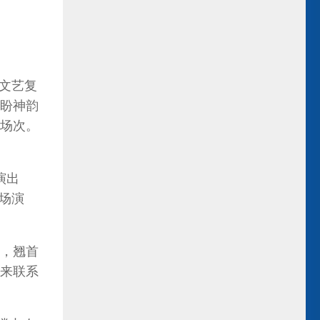
在文艺复
期盼神韵
场次。
演出
场演
，翘首
来联系