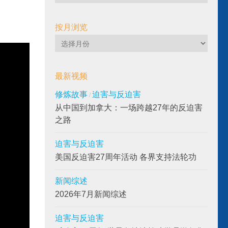
频
按月浏览
按
月
浏
最新视频
览
修炼故事
迫害与反迫害
/
从中国到加拿大：一场跨越27年的反迫害
之路
迫害与反迫害
美国反迫害27周年活动 各界支持法轮功
新闻综述
2026年7月新闻综述
迫害与反迫害