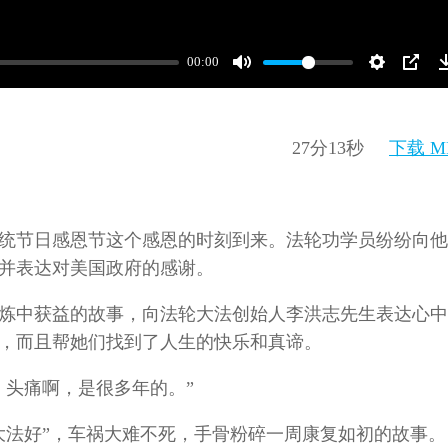
00:00
27分13秒
下载 M
美国传统节日感恩节这个感恩的时刻到来。法轮功学员纷纷向
并表达对美国政府的感谢。
炼中获益的故事，向法轮大法创始人李洪志先生表达心中
，而且帮她们找到了人生的快乐和真谛。
、头痛啊，是很多年的。”
大法好”，车祸大难不死，手骨粉碎一周康复如初的故事。