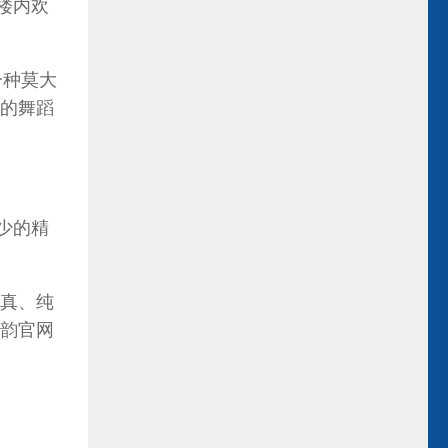
楼内欢
是一种莫大
的舞蹈
可少的精
纯真、纯
韵官网