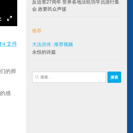
反迫害27周年 世界各地法轮功学员游行集
会 政要民众声援
推荐
P4 文件
大法洪传
推荐视频
/
永恒的诗篇
他们的师
搜
索：
的感