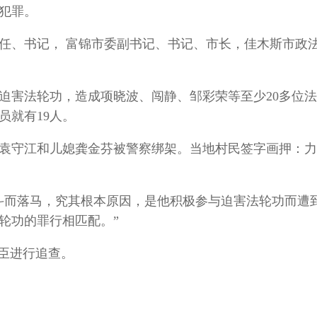
犯罪。
任、书记， 富锦市委副书记、书记、市长，佳木斯市政
迫害法轮功，造成项晓波、闯静、邹彩荣等至少20多位
员就有19人。
袁守江和儿媳龚金芬被警察绑架。当地村民签字画押：力
斗而落马，究其根本原因，是他积极参与迫害法轮功而遭
轮功的罪行相匹配。”
刘臣进行追查。