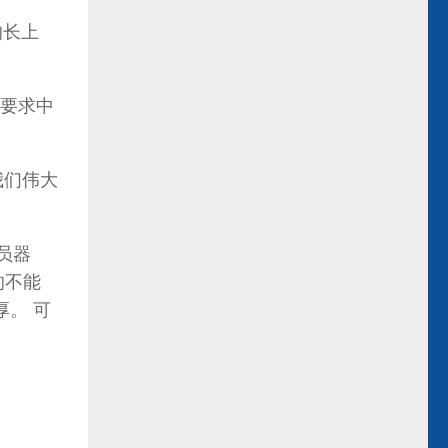
的长上
要求中
我们伟大
员器
的不能
厚。 可