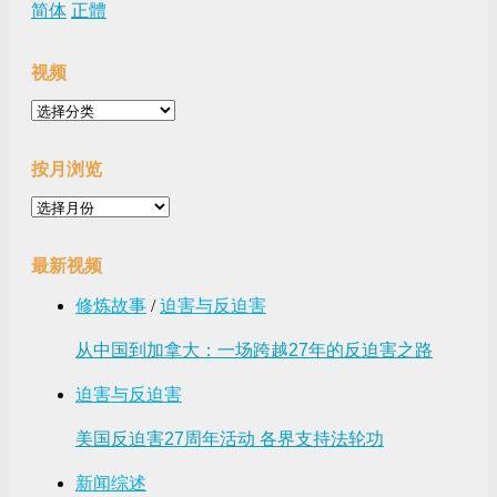
简体
正體
视频
视
频
按月浏览
按
月
浏
最新视频
览
修炼故事
/
迫害与反迫害
从中国到加拿大：一场跨越27年的反迫害之路
迫害与反迫害
美国反迫害27周年活动 各界支持法轮功
新闻综述