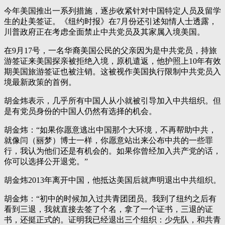
今年美国推出一系列措施，逐步收紧针对中国特定人员及留学
生的赴美签证。《纽约时报》在7月份还引述知情人士透露，
川普政府正在考虑全面禁止中共党员及其家属入境美国。
在9月17号，一名华裔美国公民的父亲因为是中共党员，持旅
游签证来美国探亲被拒绝入境，原机遣返，他护照上10年有效
期美国旅游签证也被注销。这被视作美国执行限制中共党员入
境最新政策的首例。
胡金炜表示，几乎所有中国人从小就被引导加入中共组织。但
是有党员身份的中国人仍然有选择的机会。
胡金炜：“如果你愿意逃出中国那个大环境，不再帮助中共，
就像闫（丽梦）博士一样，你愿意站出来公布中共的一些罪
行，我认为他们还是有机会的。如果你曾经加入共产党的话，
你可以选择公开退党。”
胡金炜2013年离开中国，他抵达美国后就声明退出中共组织。
胡金炜：“初中的时候加入过共青团团员。我到了纽约之后有
看到三退，我就直接去签了个名，拿了一个证书，三退的证
书，还挺正式的。证明我已经退出三个组织：少先队，和共青