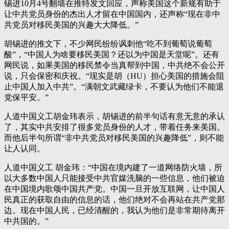
锡进10月4号翻墙在推特发文回应，声称美国这个新规有助于
让中共党员身份的杰出人才留在中国国内，还声称“现在非中
共党员对移民美国的兴趣大大降低。”
胡锡进的推文下，不少网民纷纷讽刺他“吃不到葡萄说葡萄
酸”，“中国人为啥要移民美国？还以为中国是天堂呢”。还有
网民说，如果美国的移民禁令当真帮到中国，中共绝不会公开
说，只会保密和庆祝。“现实是胡（HU）担心美国的措施会阻
止中国人加入中共”。“满朝文武藏绿卡，不要认为他们不能退
党保平安。”
人道中国义工胡金玮表示，胡锡进的前半句话有意无意的承认
了，其实中共安排了很多党员身份的人才，带着任务来美国。
而他后半句所谓“非中共党员对移民美国的兴趣降低”，则不能
让人认同。
人道中国义工 胡金玮：“中国在境内建了一道网络防火墙，所
以大多数中国人只能接受中共官媒洗脑的一些信息，他们被迫
在中国境内歌颂中国共产党。中国一旦开放互联网，让中国人
民真正的获取自由的信息的话，他们绝对不会再站在共产党那
边。现在中国人民，已经清醒的，我认为他们是非常期待离开
中共国的。”