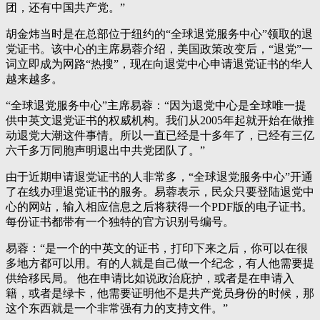
团，还有中国共产党。”
胡金炜当时是在总部位于纽约的“全球退党服务中心”领取的退
党证书。该中心的主席易蓉介绍，美国政策改变后，“退党”一
词立即成为网路“热搜”，现在向退党中心申请退党证书的华人
越来越多。
“全球退党服务中心”主席易蓉：“因为退党中心是全球唯一提
供中英文退党证书的权威机构。我们从2005年起就开始在做推
动退党大潮这件事情。所以一直已经是十多年了，已经有三亿
六千多万同胞声明退出中共党团队了。”
由于近期申请退党证书的人非常多，“全球退党服务中心”开通
了在线办理退党证书的服务。易蓉表示，民众只要登陆退党中
心的网站，输入相应信息之后将获得一个PDF版的电子证书。
每份证书都带有一个独特的官方识别号编号。
易蓉：“是一个的中英文的证书，打印下来之后，你可以在很
多地方都可以用。有的人就是自己做一个纪念，有人他需要提
供给移民局。 他在申请比如说政治庇护，或者是在申请入
籍，或者是绿卡，他需要证明他不是共产党员身份的时候，那
这个东西就是一个非常强有力的支持文件。”