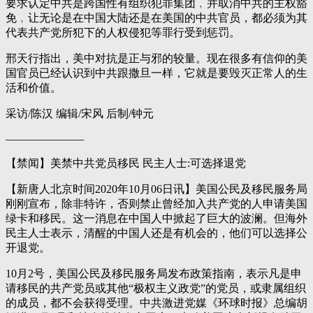
要求认定中共是跨国性有组织犯罪集团﹐并取消中共的主权豁
免﹐让无论是在中国大陆还是在美国的中共官员，都必须为其
代表共产党所犯下的人权侵犯等罪行受到惩罚。
邢天行指出，美中对抗是正与邪的较量。现在很多有信仰的美
国官员已经认识到中共跟撒旦一样，它就是要毁灭正常人的生
活和价值。
采访/陈汉 编辑/宋风 后制/钟元
———————
【禁闻】美禁中共党员移民 民主人士:可选择退党
【新唐人北京时间2020年10月06日讯】美国公民及移民服务局
刚刚宣布，除非特许，否则禁止曾经加入共产党的人申请美国
绿卡和移民。这一消息在中国人中掀起了巨大的波澜。但海外
民主人士表示，清醒的中国人还是有机会的，他们可以选择公
开退党。
10月2号，美国公民及移民服务局发布政策指南，表示凡是申
请移民的共产党员或其他“极权主义政党”的党员，或隶属组织
的成员，都不会获得受理。中共激进党媒《环球时报》总编胡