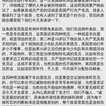
局的指导进行审查的。这一次美国移民局是要修改操作指导
了，详细规定了哪些人将会被拒绝移民，这说明美国要严格执
法了，如果换算成共产党的话就是美国严打共产党员。很多人
都谈到了这个政策，也有人谈到了退党是个好办法，背后的原
因在哪里呢？咱们今天具体讲一下。
这条政策里面是有例外和豁免条款的。咱们先说例外条款，第
一类是非自愿党员，这里面还有四种情况，一种就是非自愿
的，就是强迫的党员；第二种是16岁以下独自加入共产党及相
关组织的，这个就指的是少先队员和共青团员，美国算咱们年
岁小不懂事，但是如果16岁之后仍然参与少先队和共青团活动
的，不能例外。第三类是法律强制转化成的党员，比如有些企
业要求总工程师必须是党员，共产党的书记就直接发给您一个
党员证，这就不算党员，当然自愿的也不能例外。第四类是生
活所迫，比如说饥荒年代，不入党，中共就不分配给你粮食。
这四种情况都属于非自愿党员，但是要提交证据给移民官员
的，你可以拿出书记威胁你的录音等等各种证据，当然退党证
书也是一种证据，当然你也不能临时抱佛脚，明天要见移民官
员今天才去退党，从内心真的退了党才行，咱们不骗人，“诚
实是最好的政策”。具体操作请找靠谱的移民律师，因为每个
移民官的判断标准还是细微差别的，整个政策里面也是放权给