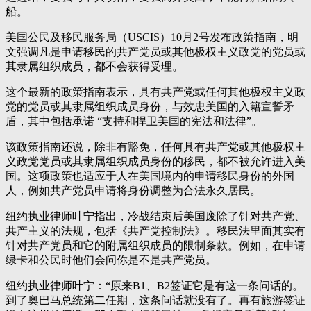
船。
美国公民及移民服务局（USCIS）10月2号发布政策指南，明
文强调凡是申请移民的共产党员或其他极权主义政党的党员或
其隶属组织成员，都不会获得受理。
这个最新的政策指南表示，具有共产党或任何其他极权主义政
党的党员或其隶属组织成员身份，与效忠美国的入籍宣誓矛
盾，其中包括承诺 “支持和捍卫美国的宪法和法律”。
该政策指南还说，除非有豁免，任何具有共产党或其他极权主
义政党党员或其隶属组织成员身份的移民，都不被允许进入美
国。这项政策也适应于人在美国境内的申请移民身份的外国
人，例如共产党员申请将身份调整为合法永久居民。
纽约执业律师叶宁指出，冷战结束后美国废除了针对共产党、
共产主义的法规，包括《共产党控制法》。移民法里面其实有
针对共产党员和它的附属组织成员的限制条款。例如，在申请
绿卡和公民时他们会问你是不是共产党员。
纽约执业律师叶宁：“原来B1、B2签证它是有这一条问话的。
到了奥巴马总统第二任期，这条问话就没有了。再有旅游签证