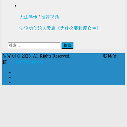
大法洪传
/
推荐视频
法轮功创始人发表《为什么要救度众生》
搜
索：
放光明 © 2026. All Rights Reserved. 联络信
箱：
editor@fgmtv.org