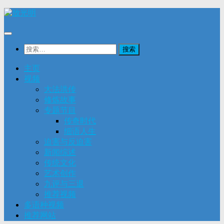
Skip
to
content
搜
索：
主页
视频
大法洪传
修炼故事
专题节目
传奇时代
细语人生
迫害与反迫害
新闻综述
传统文化
艺术创作
九评与三退
推荐视频
多语种视频
推荐网站