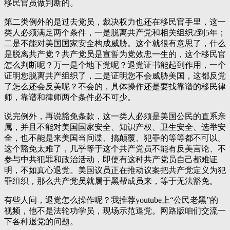
移民官员做判断的。
第二类例外的是过去党员，裁决权力也还在移民官手里，这一
类人必须满足两个条件，一是脱离共产党和相关组织2到5年；
二是不能对美国国家安全构成威胁。这个就很有意思了，什么
是脱离共产党？共产党员是宣誓为党效忠一生的，这个移民官
怎么判断呢？万一是个地下党呢？退党证书能起到作用，一个
证明您脱离共产组织了，二是证明您不会威胁美国，这都反党
了怎么还会反美呢？不会的，具体操作还是要找靠谱的移民律
师，靠谱和律师两个条件必不可少。
说完例外，再说豁免条款，这一类人必须是美国公民的直系亲
属，并且不能对美国国家安全、知识产权、卫生安全、选举安
全，也不能是来美国当间谍、搞颠覆、犯罪的等等都不可以。
这个豁免太难了，几乎等于这个共产党员不能有反美言论、不
参与中共犯罪和政治活动，即使有这种共产党员自己都难证
明，不如真心退党。美国议员正在推动议案把共产党定义为犯
罪组织，那么共产党员就属于黑帮成员来，等于无法豁免。
有些人问，退党怎么操作呢？我推荐youtube上“公民老黑”的
视频，他不是法轮功学员，现场示范退党。网路版咱们交流一
下各种退党的问题。