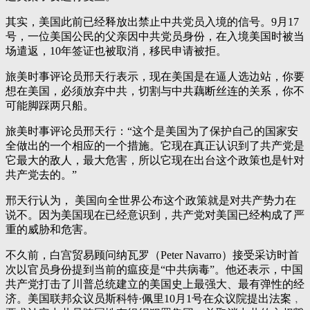
其实，美国此前已经释放出禁止中共党员入境的信号。9月17
号，一位美国公民的父亲因中共党员身份，在入境美国时被当
场遣返，10年签证也被取消，移民申请被拒。
旅美时事评论员邢天行表示，现在美国是在逼人选边站，你要
想在美国，必须放弃中共，切割与中共藕断丝连的关系，你不
可能脚踩两只船。
旅美时事评论员邢天行：“这个是美国为了保护自己的国家安
全做出的一个相应的一个措施。它现在真正认识到了共产党是
它最大的敌人，最大危害，所以它现在出台这个政策也是针对
共产党去的。”
邢天行认为， 美国向全世界公布这个政策就是对共产势力在
说不。因为美国现在已经意识到，共产党对美国已经构成了严
重的威胁和危害。
不久前，白宫贸易顾问纳瓦罗（Peter Navarro）接受采访时首
次以官员身份提到当前的瘟疫是“中共病毒”。他还表示，中国
共产党打击了川普总统建立的美国史上最强大、最有弹性的经
济。美国联邦众议员斯科特·佩里10月1号在众议院提出法案﹐