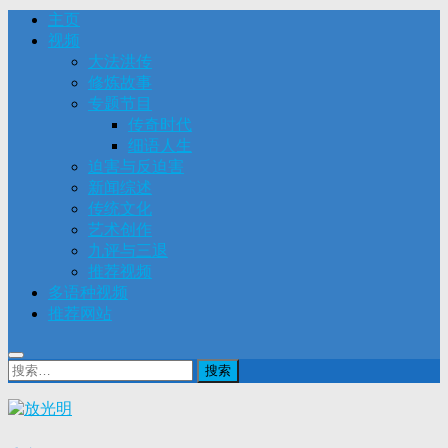
主页
视频
大法洪传
修炼故事
专题节目
传奇时代
细语人生
迫害与反迫害
新闻综述
传统文化
艺术创作
九评与三退
推荐视频
多语种视频
推荐网站
搜
索：