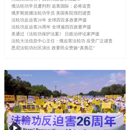
俄法轮功学员遭判刑 追查国际：必将追责
俄罗斯抓捕法轮功学员 美国务院强烈谴责
法轮功反迫害26年 全球四百多政要声援
法轮功反迫害26周年 全球逾四百政要声援
美通过《法轮功保护法案》 日政治评论家声援
法轮大法信息中心主任：俄迫害法轮功 应受广泛谴责
悉尼法轮功社区演出 政要民众赞扬“真善忍”