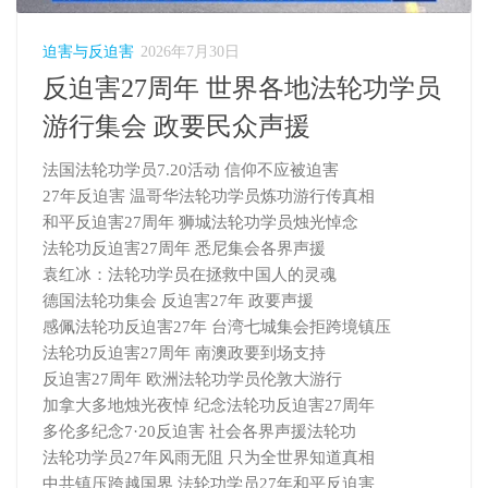
迫害与反迫害
2026年7月30日
反迫害27周年 世界各地法轮功学员
游行集会 政要民众声援
法国法轮功学员7.20活动 信仰不应被迫害
27年反迫害 温哥华法轮功学员炼功游行传真相
和平反迫害27周年 狮城法轮功学员烛光悼念
法轮功反迫害27周年 悉尼集会各界声援
袁红冰：法轮功学员在拯救中国人的灵魂
德国法轮功集会 反迫害27年 政要声援
感佩法轮功反迫害27年 台湾七城集会拒跨境镇压
法轮功反迫害27周年 南澳政要到场支持
反迫害27周年 欧洲法轮功学员伦敦大游行
加拿大多地烛光夜悼 纪念法轮功反迫害27周年
多伦多纪念7·20反迫害 社会各界声援法轮功
法轮功学员27年风雨无阻 只为全世界知道真相
中共镇压跨越国界 法轮功学员27年和平反迫害