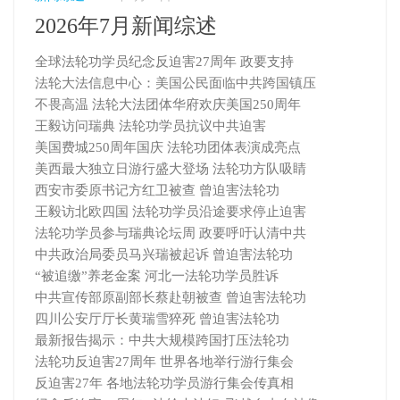
2026年7月新闻综述
全球法轮功学员纪念反迫害27周年 政要支持
法轮大法信息中心：美国公民面临中共跨国镇压
不畏高温 法轮大法团体华府欢庆美国250周年
王毅访问瑞典 法轮功学员抗议中共迫害
美国费城250周年国庆 法轮功团体表演成亮点
美西最大独立日游行盛大登场 法轮功方队吸睛
西安市委原书记方红卫被查 曾迫害法轮功
王毅访北欧四国 法轮功学员沿途要求停止迫害
法轮功学员参与瑞典论坛周 政要呼吁认清中共
中共政治局委员马兴瑞被起诉 曾迫害法轮功
“被追缴”养老金案 河北一法轮功学员胜诉
中共宣传部原副部长蔡赴朝被查 曾迫害法轮功
四川公安厅厅长黄瑞雪猝死 曾迫害法轮功
最新报告揭示：中共大规模跨国打压法轮功
法轮功反迫害27周年 世界各地举行游行集会
反迫害27年 各地法轮功学员游行集会传真相