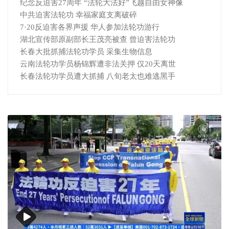
纪念反迫害27周年 “法轮大法好”飞越自由女神像
中共迫害法轮功 幸福家庭支离破碎
7·20反迫害各界声援 华人参加法轮功游行
湖北宣传部原副部长王茂亮被查 曾迫害法轮功
长春大批抓捕法轮功学员 采集生物信息
云南法轮功学员杨锦辉遭非法关押 仅20天离世
长春法轮功学员遭大抓捕 八旬老太也难逃黑手