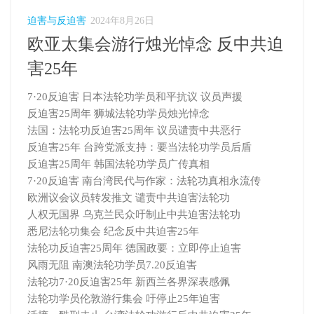
迫害与反迫害
2024年8月26日
欧亚太集会游行烛光悼念 反中共迫
害25年
7·20反迫害 日本法轮功学员和平抗议 议员声援
反迫害25周年 狮城法轮功学员烛光悼念
法国：法轮功反迫害25周年 议员谴责中共恶行
反迫害25年 台跨党派支持：要当法轮功学员后盾
反迫害25周年 韩国法轮功学员广传真相
7·20反迫害 南台湾民代与作家：法轮功真相永流传
欧洲议会议员转发推文 谴责中共迫害法轮功
人权无国界 乌克兰民众吁制止中共迫害法轮功
悉尼法轮功集会 纪念反中共迫害25年
法轮功反迫害25周年 德国政要：立即停止迫害
风雨无阻 南澳法轮功学员7.20反迫害
法轮功7·20反迫害25年 新西兰各界深表感佩
法轮功学员伦敦游行集会 吁停止25年迫害