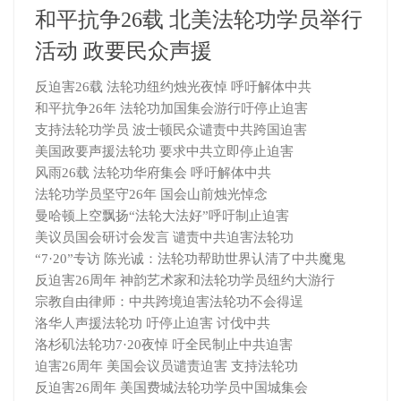
和平抗争26载 北美法轮功学员举行
活动 政要民众声援
反迫害26载 法轮功纽约烛光夜悼 呼吁解体中共
和平抗争26年 法轮功加国集会游行吁停止迫害
支持法轮功学员 波士顿民众谴责中共跨国迫害
美国政要声援法轮功 要求中共立即停止迫害
风雨26载 法轮功华府集会 呼吁解体中共
法轮功学员坚守26年 国会山前烛光悼念
曼哈顿上空飘扬“法轮大法好”呼吁制止迫害
美议员国会研讨会发言 谴责中共迫害法轮功
“7·20”专访 陈光诚：法轮功帮助世界认清了中共魔鬼
反迫害26周年 神韵艺术家和法轮功学员纽约大游行
宗教自由律师：中共跨境迫害法轮功不会得逞
洛华人声援法轮功 吁停止迫害 讨伐中共
洛杉矶法轮功7·20夜悼 吁全民制止中共迫害
迫害26周年 美国会议员谴责迫害 支持法轮功
反迫害26周年 美国费城法轮功学员中国城集会