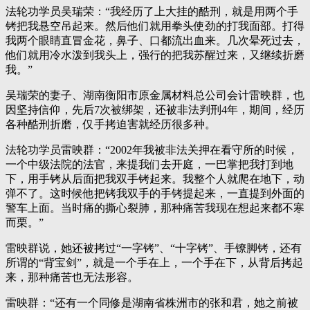
法轮功学员吴瑞荣：“我经历了上大挂的酷刑，就是用两个手
铐把我悬空吊起来。然后他们就用拳头使劲的打我面部。打得
我两个眼睛直冒金花，鼻子、口都流出血来。几次晕死过去，
他们就用冷水泼到我头上，强行的把我苏醒过来，又继续折磨
我。”
吴瑞荣的妻子、湖南衡阳市原金属材料总公司会计雷映群，也
因坚持信仰，先后7次被绑架，还被非法判刑4年，期间，经历
各种酷刑折磨，仅手拷迫害就经历很多种。
法轮功学员雷映群：“2002年我被非法关押在看守所的时候，
一个中级法院的法官，来提我们去开庭，一巴掌把我打到地
下，用手铐从后面把我双手铐起来。我整个人就爬在地下，动
弹不了。这时候他把铐我双手的手铐提起来，一直提到外面的
警车上面。当时痛的撕心裂肺，那种痛苦我现在想起来都不寒
而栗。”
雷映群说，她还被拷过“一字铐”、“十字铐”、手镣脚铐，还有
所谓的“背宝剑”，就是一个手在上，一个手在下，从背后拷起
来，那种痛苦也无法形容。
雷映群：“还有一个同修是湖南省株洲市的张和君，她之前被