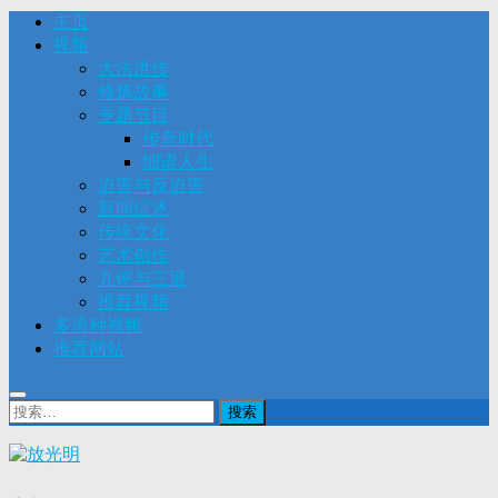
主页
视频
大法洪传
修炼故事
专题节目
传奇时代
细语人生
迫害与反迫害
新闻综述
传统文化
艺术创作
九评与三退
推荐视频
多语种视频
推荐网站
搜
索：