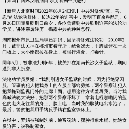
【禁闻】国际反酷刑日 亲历者揭中共恶行
【新唐人北京时间2022年06月24日讯】中共对修炼“真、善、
忍”的法轮功群体，长达22年的迫害中，发明了百余种酷刑。6
月26日国际反酷刑日前夕，多位曾遭到中共酷刑迫害的法轮功
学员，讲述亲属经历，揭露中共的种种恶行。
湖南郴州市原卫生局职员罗娟，因坚持修炼法轮功，2010年2
月，被非法关押在郴州市看守所，绝食28天，手脚被铐在一块
门板上，大小便都拉在身上，被强行灌食、打毒针。
同年5月，被非法判刑6年，被关押在湖南长沙女子监狱，期间
遭到非人折磨。
法轮功学员罗娟：“我刚刚进女子监狱的时候，因为拒绝穿囚
服。管事的犯人把我身上的衣服全部给剪掉，两个警察让犯人
把我拖到监视门外的走廊上面。想用这种方式羞辱我。当时我
高喊法轮大法好，把那两个警察吓坏了，拿着电棍啪啪闪的蓝
色的电火花往我的身上、脸上电，当时我的脸就电出水泡了，
最后，警察把我用手铐反手铐在监室铁床上。”
在狱中，罗娟被强制洗脑，通宵罚站，腿肿得象水桶。她绝食
反迫害，被强制灌食。