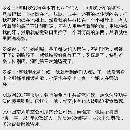
罗娟：“当时我记得至少有七八个犯人，冲进我所在的监室，
然后把我一下摁倒在地，压腿、压手。还有的摁住我的头，把
我死死的摁在地板上。然后我的头被按在一个小板凳上，有人
捏着我的鼻子不让我呼吸，还有人用手捏着我的嘴，用铁杓撬
我的牙，然后就感觉到口里插了一个圆筒筒的东西，然后就往
里面灌稀饭。”
罗娟说，当时她的嘴、鼻子都被犯人摁住，不能呼吸，稀饭一
下子进到胸腔了，感觉胸腔好像炸开了，又窒息了，特别难
受，特别疼。灌到第三次她昏死了。
罗娟：“等我醒来的时候，我就看到他们人都走了，然后我身
上全部都是稀饭的渣，小便也在身上，有一个犯人在旁边
哭。”
明慧网2017年报导，强行灌食是中共监狱摧残、虐杀法轮功学
员的惯用酷刑。仅辽宁一地，就至少有14人被强迫灌食致死。
原中国南方航空公司湖南分公司员工吴瑞荣，也因坚持按
“真、善、忍”理念做好人，先后遭6次绑架，两次非法劳教，
多次被折磨致昏死。