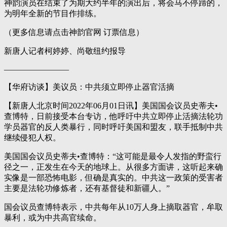
神韵演员在结束了为期大约半年的演出后，将会马不停蹄的，
为明年全新的节目作排练。
（更多信息请点击神韵官网 订票信息）
新唐人记者柯婷婷、尚敬纽约报导
————————
【华府访谈】美议员：中共须立即停止器官活摘
【新唐人北京时间2022年06月01日讯】美国国会议员史蒂夫•
查博特，日前接受本台专访，他呼吁中共立即停止活摘法轮功
学员器官的反人类暴行，同时呼吁美国和盟友，联手抵制中共
继续侵犯人权。
美国国会议员史蒂夫•查博特：“这可能是最令人发指的野蛮行
径之一，正发生在今天的地球上。从很多方面讲，这听起来确
实像是一部恐怖电影，但确是真实的。中共这一政策的受害者
主要是法轮功修炼者，还有基督徒和新疆人。”
国会议员查博特表示，中共每年从10万人身上摘取器官，牟取
暴利，或为中共高官续命。