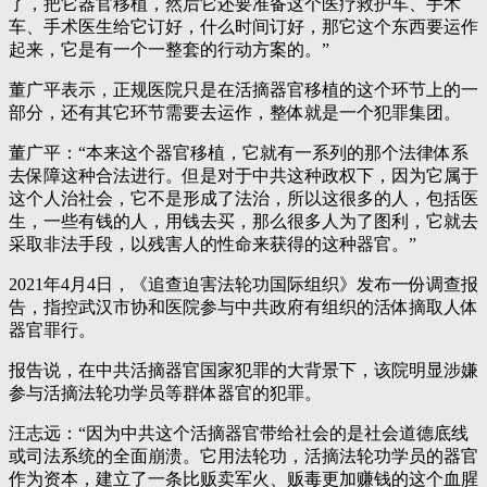
了，把它器官移植，然后它还要准备这个医疗救护车、手术
车、手术医生给它订好，什么时间订好，那它这个东西要运作
起来，它是有一个一整套的行动方案的。”
董广平表示，正规医院只是在活摘器官移植的这个环节上的一
部分，还有其它环节需要去运作，整体就是一个犯罪集团。
董广平：“本来这个器官移植，它就有一系列的那个法律体系
去保障这种合法进行。但是对于中共这种政权下，因为它属于
这个人治社会，它不是形成了法治，所以这很多的人，包括医
生，一些有钱的人，用钱去买，那么很多人为了图利，它就去
采取非法手段，以残害人的性命来获得的这种器官。”
2021年4月4日，《追查迫害法轮功国际组织》发布一份调查报
告，指控武汉市协和医院参与中共政府有组织的活体摘取人体
器官罪行。
报告说，在中共活摘器官国家犯罪的大背景下，该院明显涉嫌
参与活摘法轮功学员等群体器官的犯罪。
汪志远：“因为中共这个活摘器官带给社会的是社会道德底线
或司法系统的全面崩溃。它用法轮功，活摘法轮功学员的器官
作为资本，建立了一条比贩卖军火、贩毒更加赚钱的这个血腥