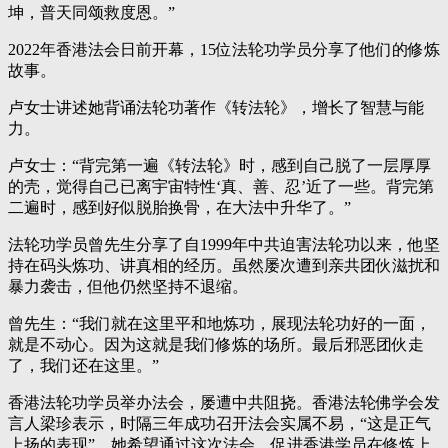
坤，普天同颂救度恩。”
2022年香港法会日前开幕，15位法轮功学员分享了他们的修炼
故事。
卢女士讲述她背诵法轮功著作《转法轮》，增长了智慧与能
力。
卢女士：“背完第一遍《转法轮》时，感到自己脱了一层厚厚
的壳，觉得自己已离宇宙特性‘真、善、忍’近了一些。背完第
二遍时，感到好似脱胎换骨，在大法中升华了。”
法轮功学员曾先生分享了自1999年中共迫害法轮功以来，他坚
持在码头炼功、讲真相的经历。虽然屡次遭到亲共团伙滋扰和
暴力袭击，但他仍然坚持不退缩。
曾先生：“我们就在这里平和地炼功，展现法轮功好的一面，
就是不动心。因为这就是我们修炼的场所。最后邪恶团伙走
了，我们还在这里。”
香港法轮功学员举办法会，屡遭中共阻挠。香港法轮佛学会发
言人梁珍表示，时隔三年成功召开法会实属不易，“这是正气
上扬的表现”。她希望通过这次法会，促进香港学员在修炼上