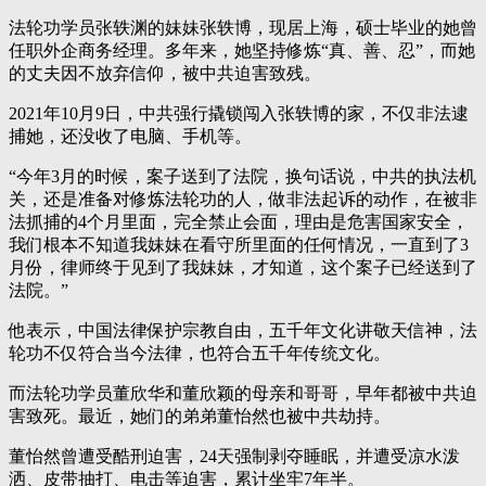
法轮功学员张轶渊的妹妹张轶博，现居上海，硕士毕业的她曾
任职外企商务经理。多年来，她坚持修炼“真、善、忍”，而她
的丈夫因不放弃信仰，被中共迫害致残。
2021年10月9日，中共强行撬锁闯入张轶博的家，不仅非法逮
捕她，还没收了电脑、手机等。
“今年3月的时候，案子送到了法院，换句话说，中共的执法机
关，还是准备对修炼法轮功的人，做非法起诉的动作，在被非
法抓捕的4个月里面，完全禁止会面，理由是危害国家安全，
我们根本不知道我妹妹在看守所里面的任何情况，一直到了3
月份，律师终于见到了我妹妹，才知道，这个案子已经送到了
法院。”
他表示，中国法律保护宗教自由，五千年文化讲敬天信神，法
轮功不仅符合当今法律，也符合五千年传统文化。
而法轮功学员董欣华和董欣颖的母亲和哥哥，早年都被中共迫
害致死。最近，她们的弟弟董怡然也被中共劫持。
董怡然曾遭受酷刑迫害，24天强制剥夺睡眠，并遭受凉水泼
洒、皮带抽打、电击等迫害，累计坐牢7年半。