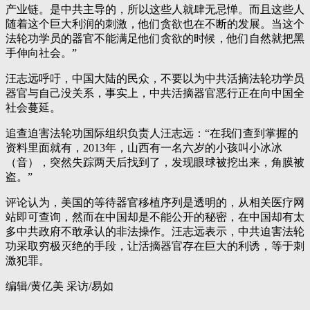
产业链。是中共主导的，所以这些人就肆无忌惮。而且这些人
随着这个巨大利润的刺激，他们贪欲也在不断的发展。当这个
法轮功学员的器官不能满足他们贪欲的时候，他们自然就把黑
手伸向社会。”
汪志远呼吁，中国大陆的民众，不要以为中共活摘法轮功学员
器官与自己没关系，事实上，中共活摘器官恶行正在向中国全
社会蔓延。
追查迫害法轮功国际组织负责人汪志远：“在我们查到掌握的
资料里面就有，2013年，山西有一名六岁的小孩叫小冰冰
（音），突然失踪两天后找到了，发现眼球被挖出来，角膜被
盗。”
评论认为，美国的等待器官移植序列是透明的，从相关医疗网
站即可查询，然而在中国却是不能公开的秘密，在中国却有太
多中共政府不敢承认的非法操作。汪志远表示，中共迫害法轮
功采取穷极灭绝的手段，让活摘器官存在巨大的利诱，等于刺
激犯罪。
编辑/黄亿美 采访/易如