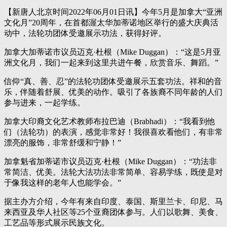
【新唐人北京时间2022年06月01日讯】今年5月是加拿大“亚洲
文化月”20周年，在首都渥太华加蒂诺地区举行的盛大庆典活
动中，法轮功团体受邀展示功法，获得好评。
加拿大加蒂诺市议员迈克·杜根（Mike Duggan）：“这是5月亚
洲文化月，我们一起来到这里共进午餐，欣赏音乐、舞蹈。”
信仰“真、善、忍”的法轮功团体受邀展示五套功法。祥和的音
乐，伴随着舒展、优美的动作。吸引了各族裔不同年龄的人们
参与进来，一起学练。
加拿大印裔文化艺术教师布拉巴迪（Brabhadi）：“我看到他
们（法轮功）的表演，感觉非常好！我很喜欢看他们，有非常
漂亮的服饰，非常舒缓和宁静！”
加拿魁省加蒂诺市议员迈克·杜根（Mike Duggan）：“功法非
常简洁、优美。法轮大法功法非常简单、容易学练，既使是对
于像我这样的老年人也能学会。”
据主办方介绍，今年有来自印度、泰国、斯里兰卡、印尼、马
来西亚及华人社区等25个亚裔团体参与。人们以歌舞、美食、
工艺品等形式展示民族文化。