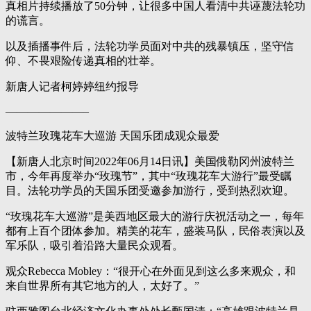
真相片持续播放了50分钟，让很多中国人看清中共诬蔑法轮功
的谎言。
以及插播事件后，法轮功学员面对中共的残暴镇压，坚守信
仰、不畏艰险传递真相的壮举。
新唐人记者柯婷婷纽约报导
———————–
波特兰玫瑰花车大巡游 天国乐团成观众最爱
【新唐人北京时间2022年06月14日讯】美国俄勒冈州波特兰
市，今年再度举办“玫瑰节”，其中“玫瑰花车大游行”最受瞩
目。法轮功学员的天国乐团受邀参加游行，受到热烈欢迎。
“玫瑰花车大巡游”是美西地区最大的游行庆祝活动之一，每年
都有上百个团体参加。精美的花车，盛装马队，民俗表演以及
军乐队，吸引着沿路大量民众观看。
观众Rebecca Mobley：“很开心在外面见到这么多来观众，和
来自世界所有其它地方的人，太好了。”