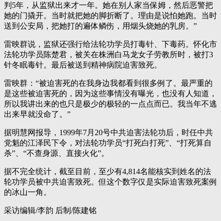
判5年，从监狱出来才一年。她在别人家当保姆，然后恶警把
她的门撬开。当时就把她的脚折断了。理由是说怕她跑。当时
送到公安局，把她打的遍体鳞伤，用烟头烧她的乳房。”
雷映群说，监狱还强行给法轮功学员打毒针、下毒药。怀化市
法轮功学员陈楚君，被关在株洲白马龙女子劳教所时，被打3
针冬眠毒针。最后被送到精神病院迫害致死。
雷映群：“被迫害死的在我身边我都看到很多例了。最严重的
是这些被迫害死的，因为这些事情没有曝光，也没有人知道，
所以我讲出来的也只是极少的极轻的一点点而已。我当年不逃
出来早就没命了。”
据明慧网报导，1999年7月20号中共迫害法轮功后，时任中共
党魁的江泽民下令，对法轮功学员“打死白打死”、“打死算自
杀”、“不查身源、直接火化”。
据不完全统计，截至目前，至少有4,814名能核实到姓名的法
轮功学员被中共迫害致死。但这个数字仅是实际迫害致死案例
的冰山一角。
采访编辑/李韵 后制/陈建铭