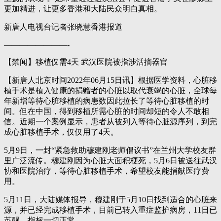
更加精进，让更多香港和大陆民众明白真相。
新唐人电视台记者张晓慧香港报道
————————-
【禁闻】移植仅需4天 武汉医院被指涉活摘器官
【新唐人北京时间2022年06月15日讯】根据医学资料，⼼脏移
植⼿术是植入健康的捐赠者的⼼脏以取代衰竭的⼼脏，全球每
年新增等待⼼脏移植的病患数因此拉长了等待⼼脏移植的时
间。但在中国，得到移植所需心脏的时间却短的令人不敢相
信。近期一个案例显示，患者从被列入等待心脏源序列，到完
成心脏移植手术，仅仅用了4天。
5月9日，一封“紧急救助穆建刚老师倡议书”在兰州大学校友群
里广泛流传。穆建刚因为心脏大面积梗死，5月6日被送往武汉
协和医院治疗，等待心脏移植手术，希望校友能捐献医疗费
用。
5月11日，大陆媒体报导，穆建刚于5月10日找到适合的心脏来
源，并已经完成移植手术，目前已转入重症监护病房，11日已
苏醒，指标一切正常。