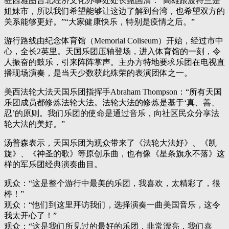
驻西雅图台北经济文化办事处处长甄国清：“高雄跟波特兰是
姐妹市，所以我们希望能够让这边了解到台湾，也希望双方的
关系能够更好。”“大家健康快乐，特别是疫情之后。”
游行路线由纪念体育馆（Memorial Coliseum）开始，经过市中
心，全长2英里。天国乐团压轴登场，进入体育馆的一刻，令
人振奋的鼓乐，引来阵阵掌声。主办方特地要求乐团在电视直
播现场演奏，是当天少数获此殊荣的表演团体之一。
美西法轮大法天国乐团指挥手Abraham Thompson：“所有天国
乐团成员都修炼法轮大法。法轮大法的修炼是基于‘真、善、
忍’的原则。我们乐团的使命是通过音乐，向社区民众分享法
轮大法的美好。”
汤普森表示，天国乐团为观众带来了《法轮大法好》、《凯
旋》、《神圣的歌》等原创乐曲，也有像《星条旗永不落》这
样的军乐团经典演奏曲目。
观众：“这是整个游行中最美的乐团，我喜欢，太精彩了，很
棒！”
观众：“他们到这里拜访我们，选择演奏一曲美国音乐，这令
我太开心了！”
观众：“这是我们所见过的最好的乐团，非常漂亮，我们喜