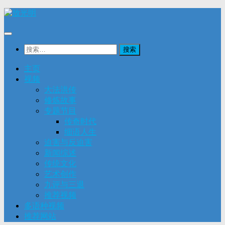
Skip
to
content
搜
索：
主页
视频
大法洪传
修炼故事
专题节目
传奇时代
细语人生
迫害与反迫害
新闻综述
传统文化
艺术创作
九评与三退
推荐视频
多语种视频
推荐网站