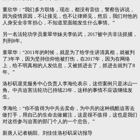
董欣华：“我们多方联络，现在，都没有音信，警察告诉说，
因为疫情原因，不让接见，也不让律师见，然后，我们对他的
人身安全非常担心，不知道里面能发生什么事情。”
另一名法轮功学员童翠华妹夫李佑武，2017被中共非法抓捕，
判刑8年。
童翠华：“2011年的时候，就是为了给学生讲清真相，就被判
了3年半，因为坚持信仰他被打伤，在2017年，因为在网络
上，给不明真相的人发信息，又被抓进去了，抓进去就判了8
年。”
洛杉矶退党服务中心负责人李海伦表示，这些案例只是冰山一
角。中共迫害法轮功已持续23年，这样的事情不应该继续发
生。
李海伦：“你不值得为中共去卖命，为中共的这种残酷迫害去
做打手，用自己的生命去做赌注，这是很不值得，这也是我们
对这些参与迫害的部门个人的一个忠告。”
新唐人记者杨阳、刘佳佳洛杉矶采访报导