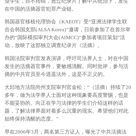
业学生，目不转睛，透过纪录片了解中共统治下，发生
在中国的活摘器官犯罪产业链。
韩国器官移植伦理协会（KAEOT）受“亚洲法律学生联
合会韩国支部(ALSA Korea)”邀请，日前参加了在首尔举
办的“国际模拟审判大会(AIMCC)“参加者项目策划”活
动，放映了这部独立调查纪录片《活摘》。
韩国法院审判官发表演讲，呼吁司法界人士，对在中国
发生的活摘器官事件，要敏感清醒。同时批评，参与活
摘的中共官员至今逍遥法外，这是不正义的。
大邱地方法院尚州支院审判官金松：“（活摘）持续了20
多年，做为法学界人士面对这种现象要高度警惕，也是
不能妥协的。向正在学习法律的学生们介绍这样的话
题，了解法律界面对着多么沉重的现实。希望他们对此
始终保持清醒的态度。”
早在2006年3月，两名第三方证人，曝光了中共活摘法