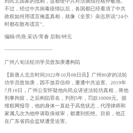
到民主国家的抵制，这都使中共对活摘指控格外敏感。
不过，经过中共病毒疫情以后，各国都已经看清了中共
政权如何用谎言掩盖真相，就像《全景》杂志所说“24小
时都在散布谎言”。
编辑/尚燕 采访/常春 后制/钟元
—————————–
广州八旬法轮功学员曾加庚遭构陷
【新唐人北京时间2022年10月08日讯】广州80岁的法轮
功学员曾加庚，因不放弃信仰，屡遭中共迫害。2019年
7月10日，广州公安怀疑他向民众讲述法轮功真相，将他
刑事拘留，之后构陷罪名，判刑5年，罚款10000元。据
维权网报导，他的身体一直处于高危状态，代理律师和
家属几次为他申请取保候审，都遭到拒绝。目前，他正
在广东省四会监狱遭受迫害。