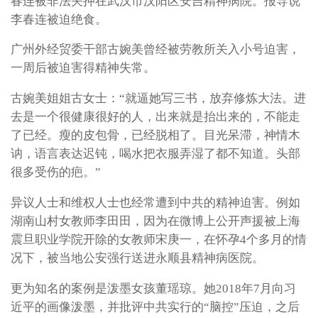
春连被非法关押在武汉市汉阳区安吉精神病院。报导说
李春连被迫绝食。
广州外经贸委干部古婉美曾经被劳教所关入小号迫害，
一周后被迫害得精神失常。
古婉美姐姐古女士：“就逼她写三书，放弃修炼大法。进
去是一个很健康很好的人，出来就是抬出来的，不能走
了已经。瘦的皮包骨，已经脱相了。目光呆滞，神情木
讷，语言表达迟钝，喝水把衣服弄湿了都不知道。头部
很多受伤的疤。”
异议人士和维权人士也经常遭到中共的精神迫害。例如
湖南山村女教师李田田，因为在微博上公开声援被上海
震旦职业学院开除的女教师宋庚一，在怀孕4个多月的情
况下，被当地公安强行送进永顺县精神病医院。
更为知名的案例是泼墨女孩董瑶琼。她2018年7月向习
近平的画像泼墨，并批评中共实行的“脑控”压迫，之后