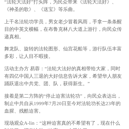
“法轮大法好”打头阵，为民众带来《法轮大法好》、
《神圣的歌》、《送宝》等乐曲。
上千名法轮功学员，男女老少冒着风雨，手拿一条条醒
目的中英文横幅，在布鲁克林八大道上游行，向民众传
递真相。
舞龙队、旋转的法轮图形、仙宫花船等，游行队伍丰富
多彩，让人目不暇接。
活动主办方 易蓉：“法轮大法好的真相带给大家，同时
有四亿中国人三退的大好信息告诉大家，希望华人朋友
踊跃退出中共党、团、队，获得新生。”
接着是第二方阵的“停止迫害法轮功”，向民众表达出，
制止中共自从1999年7月20日至今对法轮功长达23年的
血腥、残酷迫害。
现场观众A-lin：“这种迫害真的不希望有了，现在什么