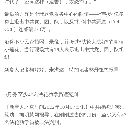
时代了，还有这种（迫害），太恐怖了。”
最后的方阵是全球退党服务中心的队伍——“声援4亿多
勇士退出中共党、团、队，以及“打倒中共恶魔（End
CCP）连署破270万”。
沿途不少民众拍照、录像，并接过“法轮大法好”的真相
小莲花。游行现场共有79人表示退出中共党、团、队组
织。
新唐人记者柯婷婷、朱洪达、特约记者林丹纽约报导
—————————–
9月份 至少47名法轮功学员遭冤判
【新唐人北京时间2022年10月07日讯】中共继续迫害法
轮功，据明慧网报导，在刚刚过去的9月份，至少又有47
名法轮功学员被非法判刑。