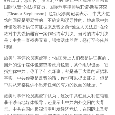
9月22日，总部位于澳大利亚的“终止中国滥用器官移植
国际联盟”的法律官员、国际刑事律师埃莉诺‧斯蒂芬森
（Eleanor Stephenson）也就此事向记者表示，中共大使
馆的回应是辱骂性的、不确定和误导性的。她表示中共
使馆没有提供任何证据来反驳之前“独立人民法庭”在伦
敦对中共强摘器官一案作出终审判决。当时的终审判决
是：中共一直残害无辜，强摘活体器官，恶行至今依然
猖獗。
旅美时事评论员惠虎宇：“在国际上人们都是讲证据的，
国外的这个媒体也罢或者政府也罢，某个组织也罢，它
指控你中共，你干了什么坏事，都是基于大量的证据和
事实。中共你要是反驳的话，你也可以提出证据。但是
中共从来都提供不出来任何的有力的反面的证据。”
旅美时事评论员惠虎宇认为，这次中共驻意大利使馆粗
暴干涉当地媒体报导，还显示出中共内外交困的大背
景。中共在国内极端清零引发经济危机，在国际上又受