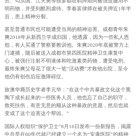
云、勾洪国、江天勇等很多都在羁押期间被强迫服用不
明药物，并受到酷刑虐待。李春富律师在被关押近1年半
后，患上精神分裂。
甚至普通市民也可能遭受当局的精神迫害。成都青年朱
爽2018年从新西兰学成归国，他透露，因为一些私人恩
怨，有人买通了警察要教训他。朱爽2020年底被警方上
门逮捕，随后被送入成都市第四医院精神卫生康复中
心，被强行注射不明液体和吃激素类药物，遭受电刑。
最终朱爽父母花了很大一笔“活动费”才救他出院，至今
他仍有创伤后应激障碍症。
旅澳华裔历史学者李元华：“在这个中共暴政文化这个熏
陶下成长起来的一些医务人员，他也忘了自己的职守，
救死扶伤，有意无意的顺从这种暴政的意愿，然后也就
变成了这个迫害这个帮凶。”
国际人权组织“保护卫士”8月16日发布一份新报告，揭露
中共早在80年代就已经建立一个名为“安康医院”的精神