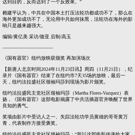
达到目的，反而达到了一个反效果。”
赖建平认为，中共在中国本土打压法轮功都成功不了，那么在
海外更加成功不了，无论用中共如何抹黑，法轮功在海外的影
响只是越来越强大。
编辑/黄亿美 采访/骆亚 后制/高玉
——————————–
《国有器官》纽约放映获颁奖 再加演场次
【新唐人北京时间2024年11月23日讯】周四（11月21日），纪
录片《国有器官》结束了在纽约市7天35场的放映，最后一
天，纽约法拉盛社区领袖玛莎到现场为影片颁奖。
纽约法拉盛民主党社区领袖玛莎（Martha Flores-Vazquez）表
扬，《国有器官》这部电影揭露了中共活摘器官并唤醒了世界
良知的勇气。
奖项由影片中受访人之一、失踪法轮功学员黄雄的哥哥黄万
青，代表制作方接受褒奖。
纽约法拉盛民主党社区领袖玛莎：“所以这部电影传递给大家