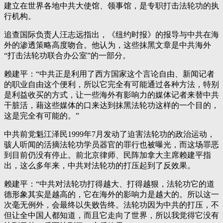
建立在世界各地中共大使馆、领事馆，是专职打击法轮功的执
行机构。
追查国际负责人汪志远指出，《纽约时报》的报导与中共在海
外的渗透策略高度吻合。他认为，这些抹黑文章是中共海外
“打击法轮功联合办公室”的一部分。
赖建平：“中共正是利用了西方国家这个言论自由、新闻记者
的职业自由这个便利，所以它完全有可能通过各种方法，特别
是利益收买的方式，让一些海外有影响力的媒体记者来替中共
干脏活，藉这些媒体的口来达到抹黑法轮功这样的一个目的，
这是完全有可能的。”
中共前党魁江泽民1999年7月发动了迫害法轮功的政治运动，
骇人听闻的活摘法轮功学员器官的罪行也被曝光，而这场罪恶
到目前仍没有停止。前北京律师、民阵加拿大主席赖建平指
出，这么多年来，中共对法轮功的打压起到了反效果。
赖建平：“中共对法轮功打得越大、打得越狠，法轮功它的道
德形象其实是越高的，它在海外的影响力是越大的。所以这一
次毫无例外，会最终以失败告终。法轮功因为中共的打压，不
但让全中国人都知道，而且它走向了世界，所以我觉得它没有