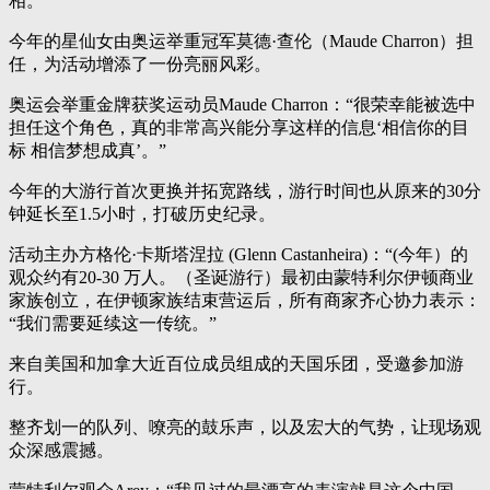
相。
今年的星仙女由奥运举重冠军莫德·查伦（Maude Charron）担
任，为活动增添了一份亮丽风彩。
奥运会举重金牌获奖运动员Maude Charron：“很荣幸能被选中
担任这个角色，真的非常高兴能分享这样的信息‘相信你的目
标 相信梦想成真’。”
今年的大游行首次更换并拓宽路线，游行时间也从原来的30分
钟延长至1.5小时，打破历史纪录。
活动主办方格伦·卡斯塔涅拉 (Glenn Castanheira)：“(今年）的
观众约有20-30 万人。（圣诞游行）最初由蒙特利尔伊顿商业
家族创立，在伊顿家族结束营运后，所有商家齐心协力表示：
“我们需要延续这一传统。”
来自美国和加拿大近百位成员组成的天国乐团，受邀参加游
行。
整齐划一的队列、嘹亮的鼓乐声，以及宏大的气势，让现场观
众深感震撼。