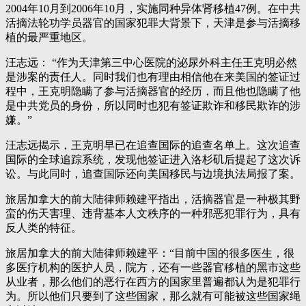
2004年10月到2006年10月，实施同种异体肾移植47例。在中共
活摘法轮功学员器官的国家犯罪大背景下，天津是参与活摘移
植的最严重地区。
汪志远： “作为天津第三中心医院的泌尿外科主任王克明必然
是涉案的责任人。同时我们也有理由相信他在来美国的签证过
程中，王克明隐瞒了参与活摘器官的经历，而且他也隐瞒了他
是中共党员的身份，所以同时也犯有签证欺诈和移民欺诈的涉
嫌。”
汪志远揭示，王克明早已在追查国际的追查名单上。这次追查
国际的全球追踪系统，发现他签证进入洛杉矶后提起了这次诉
讼。与此同时，追查国际还向美国移民与边境执法局报了案。
旅居加拿大的前大陆律师赖建平指出，活摘器官是一种极其野
蛮的伤天害理、违背基本人文秩序的一种邪恶犯罪行为，具有
反人类的特征。
旅居加拿大的前大陆律师赖建平：“目前中国的很多医生，很
多医疗机构的医护人员，院方，还有一些器官移植的黑市这些
从业者，那么他们的恶行在西方的国家里普遍都认为是犯罪行
为。所以他们只要到了这些国家，那么就有可能被这些国家绳