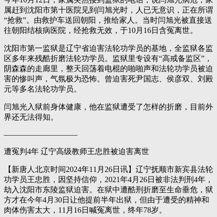
属赶到沈阳市第十医院见到闫旭光时，人已无意识，正在所谓
“抢救”。由救护车送回朝阳，推给家人。当时闫旭光被直接送
往朝阳结核病医院，经抢救无效，于10月16日含冤离世。
沈阳市第一监狱是辽宁省迫害法轮功学员的基地，全监狱各监
区多年来残酷折磨法轮功学员。监狱里专设有“高戒备监区”，
阴森森的走廊里，整天回荡着电棍的啪啪声和法轮功学员被迫
害的惨叫声，气氛极为恐怖。曾迫害死尹国志、侯彦双、刘殿
元等多名法轮功学员。
闫旭光入狱前身体健康，他在监狱遭受了怎样的折磨，目前外
界还无法得知。
—————————–
遭冤判4年 辽宁高级教师王忠胜被迫害离世
【新唐人北京时间2024年11月26日讯】辽宁抚顺市新宾县法轮
功学员王忠胜，因坚持信仰，2021年4月26日被非法判刑4年，
劫入沈阳市东陵监狱迫害。在狱中遭酷刑折磨至生命垂危，狱
方才在今年4月30日让他提前半年出狱，但由于遭受的精神和
肉体伤害太大，11月16日喊冤离世，终年78岁。