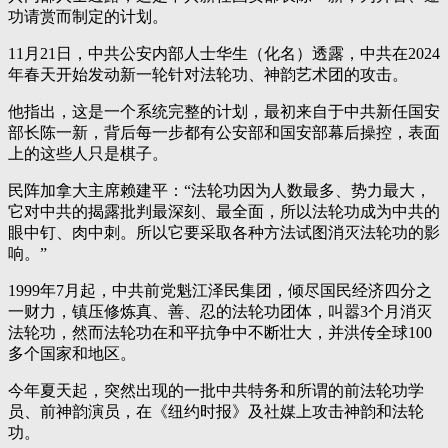
功请赏而制定的计划。
11月21日，中共公安内部人士华生（化名）透露，中共在2024
年春天开始发动新一轮针对法轮功、神韵艺术团的攻击。
他指出，这是一个系统完整的计划，最初来自于中共新任国安
部长陈一新，背后每一步都有公安部和国安部幕后操控，表面
上的这些人只是棋子。
民阵加拿大主席赖建平：“法轮功因为人数最多、势力最大，
它对中共的揭露批判最深刻、最全面，所以法轮功成为中共的
眼中钉、肉中刺。所以它要采取各种方法试图消灭法轮功的影
响。”
1999年7月起，中共前党魁江泽民集团，倾尽国民经济四分之
一财力，镇压修炼真、善、忍的法轮功团体，叫嚣3个月消灭
法轮功，然而法轮功在和平抗争中不断壮大，并洪传全球100
多个国家和地区。
今年夏天起，突然出现的一批中共特务和所谓的前法轮功学
员、前神韵演员，在《纽约时报》及社媒上攻击神韵和法轮
功。