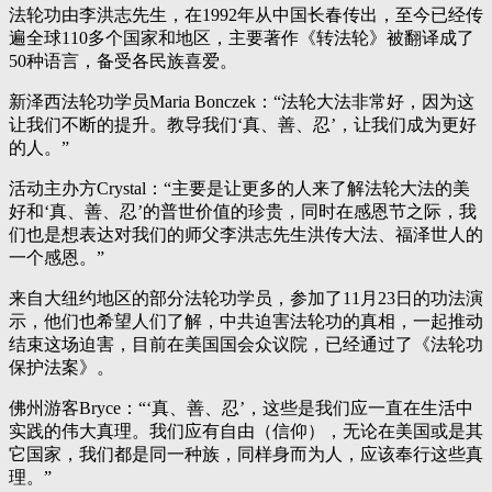
法轮功由李洪志先生，在1992年从中国长春传出，至今已经传
遍全球110多个国家和地区，主要著作《转法轮》被翻译成了
50种语言，备受各民族喜爱。
新泽西法轮功学员Maria Bonczek：“法轮大法非常好，因为这
让我们不断的提升。教导我们‘真、善、忍’，让我们成为更好
的人。”
活动主办方Crystal：“主要是让更多的人来了解法轮大法的美
好和‘真、善、忍’的普世价值的珍贵，同时在感恩节之际，我
们也是想表达对我们的师父李洪志先生洪传大法、福泽世人的
一个感恩。”
来自大纽约地区的部分法轮功学员，参加了11月23日的功法演
示，他们也希望人们了解，中共迫害法轮功的真相，一起推动
结束这场迫害，目前在美国国会众议院，已经通过了《法轮功
保护法案》。
佛州游客Bryce：“‘真、善、忍’，这些是我们应一直在生活中
实践的伟大真理。我们应有自由（信仰），无论在美国或是其
它国家，我们都是同一种族，同样身而为人，应该奉行这些真
理。”