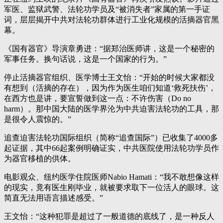
军医、监狱武警、法轮功学员及“被消失者”家属的第一手证
词，层层揭开中共对法轮功群体进行工业化规模的活摘器官黑
幕。
《国有器官》导演章勇进：“据郑治医师讲，这是一个秘密的
军事任务。换句话说，这是一个国家的行为。”
停止活摘器官组织、医学博士王文怡：“开始的时候大家都没
有想到（活摘的存在），因为作为医生咱们知道‘救死扶伤’，
在西方也是讲，要宣誓做到这一点：不许伤害（Do no
harm）。那中国大陆的医学界沦为中共迫害法轮功的工具，那
是很令人震惊的。”
追查迫害法轮功国际组织（简称“追查国际”）已收集了4000多
起证据，其中66起案例明确证实，中共医院使用法轮功学员作
为器官移植的供体。
电影观众、纽约医学住院医师Nabio Hamati：“我不敢想像这样
的现实，竟有医生刚毕业，就被要求取下一位活人的眼球。这
简直无法用语言描述感受。”
王文怡：“这种犯罪是超过了一般道德的底线了，是一种反人