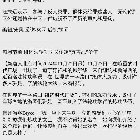
他们都会受到惩罚。
汪志远表示，参与了反人类罪、群体灭绝罪这些人，无论你到
国外还是待在中国，都逃脱不了严厉的审判和惩罚。
编辑/宋风 采访/骆亚 后制/钟元
——————————
感恩节前 纽约法轮功学员传递“真善忍”价值
【新唐人北京时间2024年11月25日讯】11月23日，在喧嚣的时
代广场，出现了一道宁静祥和的风景线，来自纽约和新泽西的
近百名法轮功学员，在“世界的十字路口”集体大炼功，吸引许
多人驻足、了解法轮大法，来看报导。
在世界的十字路口“纽约时代广场”，祥和的炼功音乐，吸引了
全球各地的游客们驻足，甚至加入了法轮功学员的炼功队伍。
佛州游客Bryce：“我一坐下来学功，立刻感受到内心的平静。
刚刚教我们炼功的女士，我不晓得她的名字，她向我们介绍了
这个精神信仰，让我感到自在，我很喜欢第一次打坐的经历，
真是太棒了。”