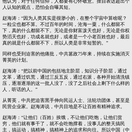
他认为，对于任何信仰，人都要有心怀敬意。擅自表达超出个
人认知的观点，恐怕会自曝其短。
赵海涛：“因为人类其实是很渺小的，在整个宇宙中算啥呢？
一粒尘也都不算。不过百年的时间，沧海一粟，什么都留不
下，真的什么都留不下。无论是你财富泼天也好，无论是你权
势滔天也好，功成名就也好，或者是一个小老百姓也好，最后
真的就是什么都留不下，所以人类是非常短暂的。”
同样也受到迫害的他痛批，中共篡政75年来，持续在实施消灭
菁英的计划。
赵海涛：“把以前中国的包括地主阶层，知识分子阶层，通过
文革，通过饥荒，通过三反五反，通过右派，各种开始清洗镇
压，逐渐逐渐的这一批人没了，没了之后社会上剩下什么样的
人，听话的人。”
从菁英，中共把迫害黑手伸向民运人士、法轮功团体，甚至是
民营企业家。赵海涛说，中共目地是不让百姓有精神追求。
赵海涛：“让他们（百姓）挨饿，不让他们吃饱，让他们贫
穷，他们就有事干了，就不会吃饱撑着，没事儿的整天搞民
主，搞运动，搞精神，搞精神上的追求和向往。所以中国（中