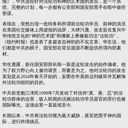
报》，中共这轮针对法轮功和神韵艺术团的攻击，是一个系
统、完整的计划，每一步都有公安部和国安部黑手在暗中操控
密谋。
表现在，突然出现一批特务和所谓前法轮功学员、前神韵演员
在美国社交媒体上用虚假的说辞，大肆污蔑、攻击旨在复兴中
华传统文化的“神韵艺术团”和佛家上乘修炼功法“法轮功”，
《纽约时报》也发表了多篇攻击神韵的不实文章。华生说，他
们都是中共的棋子。国安部在背后源源不断提供所谓内部素
材。
华生透露，新任国安部部长陈一新是这轮攻击的始作俑者。他
为了权力野心向上邀功请赏，而蓄意为之。他对法轮功的攻击
策划是从2024年春天开始的，妄图在年底前达到破坏并瓦解海
外法轮功组织的目的。
中共前党魁江泽民1999年7月发动了对信仰“真、善、忍”的法
轮功群体的迫害，骇人听闻的活摘法轮功学员器官的罪行也被
国际曝光。这场迫害一直延续至今。
长期以来，中共将法轮功视为最大威胁，甚至把黑手伸向国
际，进行跨境镇压。