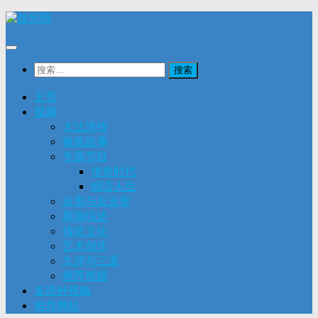
Skip
to
content
搜
索：
主页
视频
大法洪传
修炼故事
专题节目
传奇时代
细语人生
迫害与反迫害
新闻综述
传统文化
艺术创作
九评与三退
推荐视频
多语种视频
推荐网站