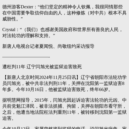
德州游客Dexter：“他们坚定的精神令人钦佩，我很同情那些
在中国需要争取信仰自由的人，这种修炼（对中共）根本不具
威胁性。”
Crystal：“（我们）也感谢美国政府和世界所有善良的人民，
对法轮功的理解和支持。”
新唐人电视台记者夏闻悦、尚敬纽约采访报导
——————————-
遭枉判11年 辽宁闫旭光被监狱迫害致死
【新唐人北京时间2024年11月25日讯】辽宁省朝阳市法轮功学
员闫旭光，被中共非法判刑11年，关押在沈阳第一监狱迫害8
年多。今年10月16日，他被监狱迫害致死，终年66岁。
据明慧网报导，2015年，闫旭光因起诉迫害法轮功的元凶、中
共前党魁江泽民，被非法抓捕、拘留，关押在朝阳市看守所，
之后，他遭当地法院枉法判重刑11年，被转移到沈阳第一监狱
迫害。
今年10月12日，家属突然接到监狱的电话，说闫旭光病危，家