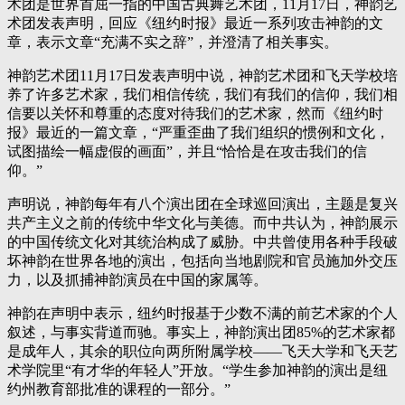
术团是世界首屈一指的中国古典舞艺术团，11月17日，神韵艺
术团发表声明，回应《纽约时报》最近一系列攻击神韵的文
章，表示文章“充满不实之辞”，并澄清了相关事实。
神韵艺术团11月17日发表声明中说，神韵艺术团和飞天学校培
养了许多艺术家，我们相信传统，我们有我们的信仰，我们相
信要以关怀和尊重的态度对待我们的艺术家，然而《纽约时
报》最近的一篇文章，“严重歪曲了我们组织的惯例和文化，
试图描绘一幅虚假的画面”，并且“恰恰是在攻击我们的信
仰。”
声明说，神韵每年有八个演出团在全球巡回演出，主题是复兴
共产主义之前的传统中华文化与美德。而中共认为，神韵展示
的中国传统文化对其统治构成了威胁。中共曾使用各种手段破
坏神韵在世界各地的演出，包括向当地剧院和官员施加外交压
力，以及抓捕神韵演员在中国的家属等。
神韵在声明中表示，纽约时报基于少数不满的前艺术家的个人
叙述，与事实背道而驰。事实上，神韵演出团85%的艺术家都
是成年人，其余的职位向两所附属学校——飞天大学和飞天艺
术学院里“有才华的年轻人”开放。“学生参加神韵的演出是纽
约州教育部批准的课程的一部分。”