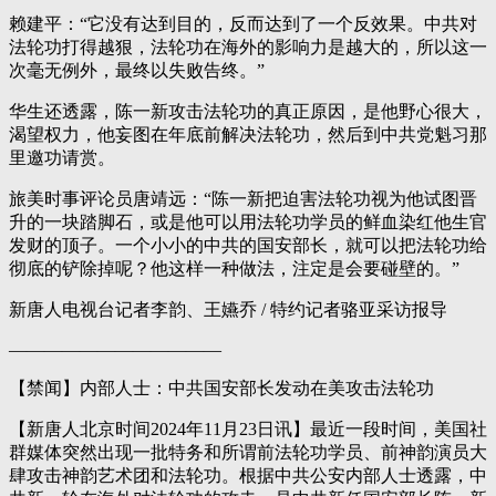
赖建平：“它没有达到目的，反而达到了一个反效果。中共对
法轮功打得越狠，法轮功在海外的影响力是越大的，所以这一
次毫无例外，最终以失败告终。”
华生还透露，陈一新攻击法轮功的真正原因，是他野心很大，
渴望权力，他妄图在年底前解决法轮功，然后到中共党魁习那
里邀功请赏。
旅美时事评论员唐靖远：“陈一新把迫害法轮功视为他试图晋
升的一块踏脚石，或是他可以用法轮功学员的鲜血染红他生官
发财的顶子。一个小小的中共的国安部长，就可以把法轮功给
彻底的铲除掉呢？他这样一种做法，注定是会要碰壁的。”
新唐人电视台记者李韵、王嬿乔 / 特约记者骆亚采访报导
————————————
【禁闻】内部人士：中共国安部长发动在美攻击法轮功
【新唐人北京时间2024年11月23日讯】最近一段时间，美国社
群媒体突然出现一批特务和所谓前法轮功学员、前神韵演员大
肆攻击神韵艺术团和法轮功。根据中共公安内部人士透露，中