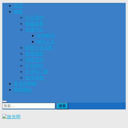
主页
视频
大法洪传
修炼故事
专题节目
传奇时代
细语人生
迫害与反迫害
新闻综述
传统文化
艺术创作
九评与三退
推荐视频
多语种视频
推荐网站
搜
索：