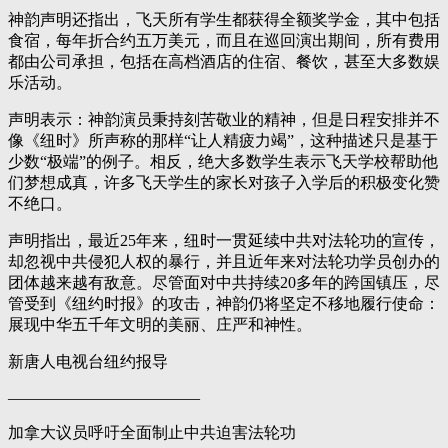
神韵声明还指出，飞天所有学生都获得全额奖学金，其中包括
食宿，每年折合约五万美元，而且在巡回演出期间，所有费用
都由公司承担，包括在高档酒店的住宿、餐饮，甚至大多数娱
乐活动。
声明表示：神韵演员秉持刻苦敬业的精神，但是日程安排并不
像《纽时》所声称的那样“让人精疲力竭”，这种描述只是基于
少数“极端”的例子。相反，绝大多数学生表示飞天学校帮助他
们梦想成真，许多飞天学生的家长对孩子入学后的积极变化赞
不绝口。
声明指出，最近25年来，纽时一贯延续中共对法轮功的宣传，
却忽视中共侵犯人权的暴行，并且近年来对法轮功学员创办的
团体越来越有敌意。尽管面对中共持续20多年的跨国镇压，尽
管受到《纽约时报》的攻击，神韵仍将坚定不移地履行使命：
展现中华五千年文明的美丽、庄严和神性。
新唐人电视台纽约报导
————————————
加拿大议员呼吁全面制止中共迫害法轮功