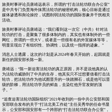
旅美时事评论员唐靖远表示，所谓的“打击法轮功联合办公室”
是中共专门负责海外抹黑法轮功的秘密机构，核心目标是通过
媒体渗透和舆论操控，试图削弱法轮功的国际形象并干扰相关
活动。
旅美时事评论员唐靖远：“我们看到这一次它（中共）针对法
轮功的打击，是聚集了很多体制内的，其实也有体制外的一些
网红，所谓的一些大V，或者是一些很有名的外宣媒体等等，
明显呈现出了有组织性、协调性，以及统一指挥的迹象。”
消息人士透露，这次的计划是从2024年春天开始的，起因就是
新任的国安部长陈一新。
唐靖远：“陈一新迫害法轮功的真正原因，并不是说他真的认
为法轮功威胁到了中共的生存，他其实只不过想要借着打击法
轮功，把法轮功作为他试图晋升的一块踏脚石，或是他可以晋
级的阶梯，用法轮功学员的鲜血，去染红他升官发财的顶
子。”
“追查迫害法轮功国际组织”2021年收到的一份中共公安部和国
安部联合发布的关于“打法北美工作处”主任吴秀华的任命书显
示，公安部和国安部有一个跨部的“打击法轮功联合办公室”，