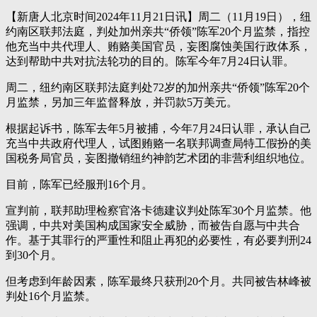
【新唐人北京时间2024年11月21日讯】周二（11月19日），纽
约南区联邦法庭，判处加州亲共“侨领”陈军20个月监禁，指控
他充当中共代理人、贿赂美国官员，妄图腐蚀美国行政体系，
达到帮助中共对抗法轮功的目的。陈军今年7月24日认罪。
周二，纽约南区联邦法庭判处72岁的加州亲共“侨领”陈军20个
月监禁，另加三年监督释放，并罚款5万美元。
根据起诉书，陈军去年5月被捕，今年7月24日认罪，承认自己
充当中共政府代理人，试图贿赂一名联邦调查局特工假扮的美
国税务局官员，妄图撤销纽约神韵艺术团的非营利组织地位。
目前，陈军已经服刑16个月。
宣判前，联邦助理检察官洛卡德建议判处陈军30个月监禁。他
强调，中共对美国构成国家安全威胁，而被告自愿与中共合
作。基于其罪行的严重性和阻止再犯的必要性，有必要判刑24
到30个月。
但考虑到年龄因素，陈军最终只获刑20个月。共同被告林峰被
判处16个月监禁。