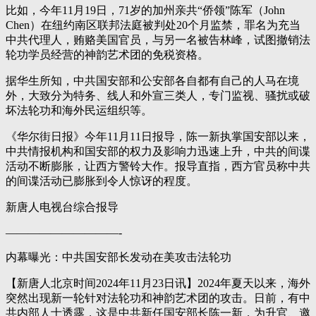
比如，今年11月19日，71岁的加州亲共“侨领”陈军（John
Chen）在纽约南区联邦法庭被判处20个月监禁，罪名为充当
中共代理人，贿赂美国官员，与另一名被告林峰，试图撤销法
轮功学员经营的神韵艺术团的免税资格。
据华生所知，中共国安部和公安部各自都有自己的人马在境
外，大致分为特务、线人和外宣三类人，专门监视、骚扰或破
坏法轮功和海外民运组织等。
《华尔街日报》今年11月11日报导，陈一新执掌国安部以来，
中共情报机构和国安部的权力及影响力迅速上升，中共的间谍
活动不断膨胀，让西方警铃大作。报导直指，西方官员称中共
的间谍活动已膨胀到令人惊讶的程度。
新唐人电视台综合报导
——————————-
内幕曝光：中共国安部长发动在美攻击法轮功
【新唐人北京时间2024年11月23日讯】2024年夏天以来，海外
突然出现新一轮针对法轮功和神韵艺术团的攻击。日前，有中
共内部人士透露，这是中共新任国安部长陈一新，为升官、邀