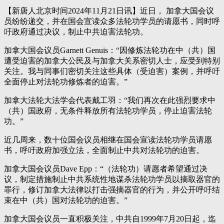
【新唐人北京时间2024年11月21日讯】近日， 加拿大国会议
员纷纷递交，并在国会宣读众多法轮功学员的请愿书，同时呼
吁政府通过决议，制止中共迫害法轮功。
加拿大国会议员Garnett Genuis：“因修炼法轮功在中（共）国
遭受迫害的加拿大公民及与加拿大关系密切人士，应受到特别
关注。我与同事们密切关注这些具体（受迫害）案例，并呼吁
全面停止对法轮功修炼者的迫害。”
加拿大法轮大法学会代表戴工羽：“我们再次在此强烈要求中
（共）国政府，无条件释放所有法轮功学员，停止迫害法轮
功。”
近几周来，数十位国会议员相继在国会宣读法轮功学员请愿
书，呼吁政府加强立法，全面制止中共对法轮功的迫害。
加拿大国会议员Dave Epp：“（法轮功）请愿者希望通过决
议，制定措施制止中共系统性地谋杀法轮功学员以摘取器官的
罪行，修订加拿大法律以打击强摘器官的行为，并公开呼吁结
束在中（共）国对法轮功的迫害。”
加拿大国会议员一直积极关注，中共自1999年7月20日起，迄