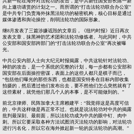
共新一轮在海外对法轮功的攻击，是中共新任国安部长陈一新
向上邀功请赏的计划之一。而所谓的“打击法轮功联合办公室”
是中共专门负责海外抹黑法轮功的秘密机构，核心目标是通过
媒体渗透和舆论操控，削弱法轮功的国际形象。
继8月发表了三篇涉嫌诋毁的文章后，《纽约时报》近日再次
发表文章，抹黑神韵艺术团和法轮功修炼者。与此同时，中共
公安部和国安部跨部门的“打击法轮功联合办公室”再次被曝
光。
中共公安内部人士向大纪元时报揭露，中共这轮针对法轮功、
神韵的攻击，是一个系统的完整的计划，每一步都有公安部和
国安部在后面操控密谋，表面上的这些人都只是棋子而已，
“包括他们曝光的那些东西，也都是国安特务在目标内部收集
拍摄的，然后透过他们发布出去，要不然他们怎么突然就有了
这些素材，就凭他们那几个人的本事，是不可能做到的。”
前北京律师、民阵加拿大主席赖建平：“我觉得这是高度可信
的，中共这样做是再正常不过。也就是说法轮功对中共的揭露
批判最深刻、最前面，所以法轮功成为中共的眼中钉、肉中
刺。所以它要采取各种方法试图消灭法轮功的影响，对法轮功
进行污名化，所以它在海外掀起新一轮的反法轮功的高潮。”