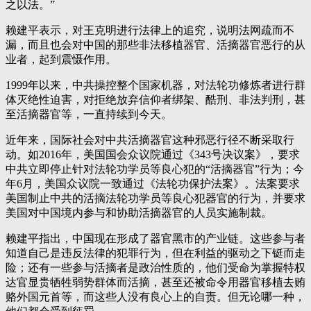
之以法。”
赖建平表示，对王克明进行法律上的追究，说明法网疏而不
漏，而且也会对中国的那些非法移植器官、活摘器官恶行的从
业者，起到震慑作用。
1999年以来，中共操控整个国家机器，对法轮功修炼者进行群
体灭绝性迫害，对拒绝放弃信仰者绑架、酷刑、非法判刑，甚
至活摘器官等，一直持续到今天。
近年来，国际社会对中共活摘器官这种邪恶行径不断采取行
动。如2016年，美国国会众议院通过《343号决议案》，要求
中共立即停止针对法轮功学员等良心犯的“活摘器官”行为；今
年6月，美国众议院一致通过《法轮功保护法案》。法案要求
美国制止中共的活摘法轮功学员等良心犯器官的行为，并要求
美国对中国境内参与和协助活摘器官的人员实施制裁。
赖建平指出，中国现在形成了器官黑市的产业链。这些参与者
知道自己是违反法律的犯罪行为，但在利益的驱动之下铤而走
险；还有一些参与活摘者是政治性质的，他们受命为掌握特权
达官显贵牺牲弱势群体而活摘，甚至还被命令用器官移植去贿
赂外国元首等，而这些人没有良心上的自责。但无论哪一种，