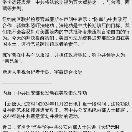
洛卡德还表示，中共将法轮功视为五大威胁之一，与台湾、西
藏等并列。
纽约南区联邦检察官威廉斯在声明中表示：“陈军与中共政府
合作，骚扰和恐吓法轮功，法轮功是中共长期镇压的目标。我
们绝不会容忍针对美国境内的中共批评者来压制言论自由的行
为。今天的判决提醒我们，美国司法系统将追究那些企图在美
国本土，进行恶意跨国镇压者的责任。”
陈军曾在中共军队服役，并担任政府职位，称中共领导人为
“亲兄弟”。
新唐人电视台记者于良、宇微综合报导
——————————–
内幕：中共国安部长发动在美攻击法轮功
【新唐人北京时间2024年11月22日讯】近一段时间，法轮功以
及神韵艺术团接连遭受攻击。有中共公安系统内部人士披露，
这些都是中共蓄意策划并发动的运动。
近日，署名为“华生”的中共公安内部人士告诉《大纪元时