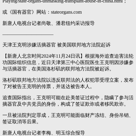
Playing/state-organs-unmasking-transplant-abuse-in-china.html；
或《国有器官》网站：stateorgans.com
新唐人电视台记者尚敬、潘君纽约采访报导
——————————–
天津王克明涉嫌活摘器官 被美国联邦地方法院起诉
【新唐人北京时间2024年11月24日讯】根据海外追查迫害法轮
功国际组织信息，近日天津第三中心医院医生王克明因涉嫌参
与活摘器官，在美国洛杉矶的联邦地方法院被起诉。
洛杉矶联邦地方法院以违反联邦法的人权犯罪受理立案，发布
了对被告王克明的传票，并送达被告本人。
追查国际指出，王克明可能在赴美签证过程中，隐瞒了参与活
摘器官及中共党员的身份，构成了签证欺诈或者移民欺诈。
一旦被法院判定罪成，王克明可能面临财产冻结、身份吊销、
签证取消等后果。
新唐人电视台记者李梅、明玉综合报导