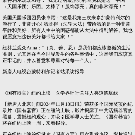
蒙特利尔观众Arey：“我见过的最漂亮的表演就是这个中国
（天国乐团）乐团。太棒了！服饰漂亮，真的非常漂亮！”
美国天国乐团团员张卓熠：“这是我第三次来参加蒙特利尔的
游行了，非常开心! 我觉得（法轮大法）带给我的是一种非常
平静和美好，所有人生中的困惑都能从大法中得到解答。我也
很愿意把这份美好都带给大家 ！”
纽芬兰观众Anna：“（真、善、忍）是我们都应该遵循的生活
准则，尤其是在当今世界发生的各种事情中，这是我们应该真
正牢记的，并以善意和尊重对待每一个人。”
新唐人电视台蒙特利尔记者站采访报导
——————————
《国有器官》纽约上映：医学界呼吁关注人类道德底线
【新唐人北京时间2024年11月18日讯】荣获多个国际奖项的纪
录片《国有器官》正在纽约上映，影片揭露了中共活摘器官的
黑幕，震撼纽约观众，并吸引医学界人士关注。《国有器官》
将在纽约上映一周，来看报导。
正在纽约上映的纪录片《国有器官》再次引发热议。影片通过