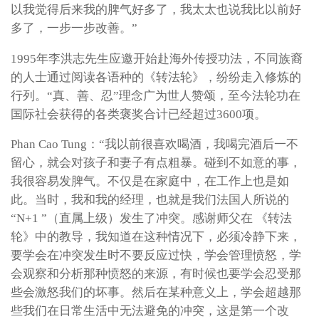
以我觉得后来我的脾气好多了，我太太也说我比以前好
多了，一步一步改善。”
1995年李洪志先生应邀开始赴海外传授功法，不同族裔
的人士通过阅读各语种的《转法轮》，纷纷走入修炼的
行列。“真、善、忍”理念广为世人赞颂，至今法轮功在
国际社会获得的各类褒奖合计已经超过3600项。
Phan Cao Tung：“我以前很喜欢喝酒，我喝完酒后一不
留心，就会对孩子和妻子有点粗暴。碰到不如意的事，
我很容易发脾气。不仅是在家庭中，在工作上也是如
此。当时，我和我的经理，也就是我们法国人所说的
“N+1 ”（直属上级）发生了冲突。感谢师父在 《转法
轮》中的教导，我知道在这种情况下，必须冷静下来，
要学会在冲突发生时不要反应过快，学会管理愤怒，学
会观察和分析那种愤怒的来源，有时候也要学会忍受那
些会激怒我们的坏事。然后在某种意义上，学会超越那
些我们在日常生活中无法避免的冲突，这是第一个改