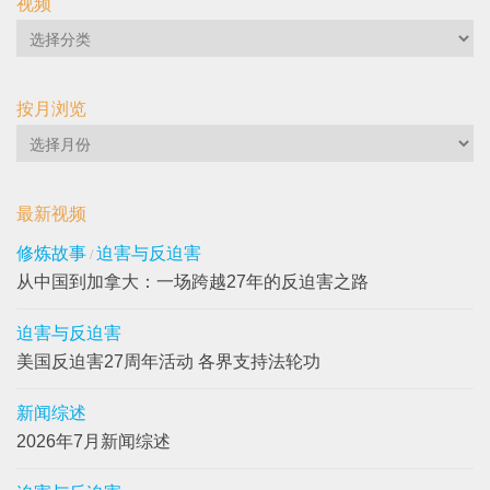
视频
视
频
2023年7月新闻综述（二）
2024年5月新闻综述（二）
2023年8月1日
2024年6月5日
按月浏览
按
月
浏
最新视频
览
六次被绑架酷刑 企业家仍
亚洲庆祝法轮大法洪传32
修炼故事
迫害与反迫害
/
坚守真善忍
周年
从中国到加拿大：一场跨越27年的反迫害之路
2023年9月12日
2024年5月24日
迫害与反迫害
美国反迫害27周年活动 各界支持法轮功
法轮大法洪传世界
2002年7月6日
新闻综述
2026年7月新闻综述
法轮功创始人发表《为什
么会有人类》